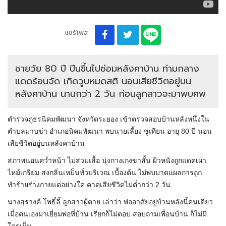
แชร์โพส
ชายวัย 80 ปี ปีนขึ้นไปซ่อมหลังคาบ้าน ท่ามกลาง
แดดร้อนจัด เกิดวูบหมดสติ นอนเสียชีวิตอยู่บน
หลังคาบ้าน นานกว่า 2 วัน ก่อนลูกสาวจะมาพบศพ
ตำรวจภูธรนิคมพัฒนา จังหวัดระยอง เข้าตรวจสอบบ้านหลังหนึ่งใน
ตำบลมาบข่า อำเภอนิคมพัฒนา พบนายเลี้ยง ชูเทียน อายุ 80 ปี นอน
เสียชีวิตอยู่บนหลังคาบ้าน
สภาพนอนคว่ำหน้า ไม่สวมเสื้อ นุ่งกางเกงขาสั้น ผิวหนังถูกแดดเผา
ไหม้เกรียม ส่งกลิ่นเหม็นทั่วบริเวณ เบื้องต้น ไม่พบบาดแผลการถูก
ทำร้ายร่างกายแต่อย่างใด คาดเสียชีวิตไม่ต่ำกว่า 2 วัน
นางสุรางค์ โพธิ์ลี้ ลูกสาวผู้ตาย เล่าว่า พ่ออาศัยอยู่บ้านหลังนี้คนเดียว
เมื่อตนเองมาเยี่ยมพ่อที่บ้าน เรียกก็ไม่ตอบ สอบถามเพื่อนบ้าน ก็ไม่มี