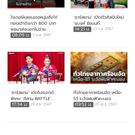
ไรเดอร์หลอนเจอหนุ่มสั่งไก่
‘อาร์สยาม’ เปิดตัวศิลปินใหม่
ทอดเจ้าดังกว่า 800 บาท
‘แบงค์ ธัชนนท์...
14:21 น.
พอมาส่งบอกไม่จ่าย...
13 ก.ย. 2567
08:09 น.
2 ต.ค. 2567
‘อาร์สยาม’ เปิดโปรเจกต์
ทั่วไทยอากาศร้อนจัด เหนือ-
พิเศษ ‘อีสาน BATTLE’...
ใต้ ระวังฝนฟ้าคะนอง
17:34 น.
09:52 น.
29 ส.ค. 2567
20 เม.ย. 2567