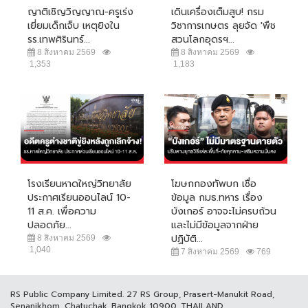
ญาติเชิญวิญญาณ-ครูเร่ง
เดินเครื่องเต็มสูบ! กรม
เยี่ยมเด็กเจ็บ เหตุยิงใน
วิชาการเกษตร ลุยจัด 'พืช
รร.เทพศิรินทร์...
สวนโลกอุดรฯ...
8 สิงหาคม 2569
8 สิงหาคม 2569
1,353
1,183
โรงเรียนหาดใหญ่วิทยาลัย
โฆษกกองทัพบก เชื่อ
ประกาศเรียนออนไลน์ 10-
ข้อมูล กมธ.ทหาร เรื่อง
11 ส.ค. เพื่อความ
บังเกอร์ อาจจะไม่ครบถ้วน
ปลอดภัย...
และไม่มีข้อมูลจากฝ่าย
ปฏิบัติ...
8 สิงหาคม 2569
1,040
7 สิงหาคม 2569
769
RS Public Company Limited. 27 RS Group, Prasert-Manukit Road,
Senanikhom, Chatuchak, Bangkok 10900, THAILAND