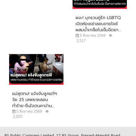
ผงะ! บุกรวบคู่รัก LGBTQ
เปิดห้องเช่าลอบขายไอซ์
ผสมน้ำเกลือในเข็มฉีดยา...
5 สิงหาคม 2569
2,517
แม่สุดทน! แจ้งจับลูกแท้ๆ
วัย 25 เสพยาหลอน
ทำร้าย-ขืนใจตนคาบ้าน...
5 สิงหาคม 2569
2,025
RS Public Company Limited. 27 RS Group, Prasert-Manukit Road,