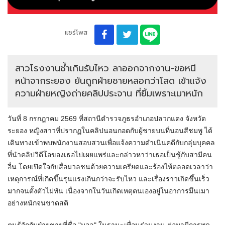
แชร์โพส
สาวโรงงานช้ำเกินรับไหว ลาออกจากงาน-ขอหนี
หน้าจากระยอง ยันถูกฝ่ายชายหลอกว่าโสด เข้าแจ้ง
ความฝ่ายหญิงถ่ายคลิปประจาน ที่ยิ้มเพราะเมาหนัก
วันที่ 8 กรกฎาคม 2569 ที่สถานีตำรวจภูธรอำเภอปลวกแดง จังหวัด
ระยอง หญิงสาวที่ปรากฏในคลิปนอนกอดกับผู้ชายบนที่นอนสีชมพู ได้
เดินทางเข้าพบพนักงานสอบสวนเพื่อแจ้งความดำเนินคดีกับกลุ่มบุคคล
ที่นำคลิปวิดีโอของเธอไปเผยแพร่และกล่าวหาว่าเธอเป็นชู้กับสามีคน
อื่น โดยเปิดใจกับสื่อมวลชนด้วยความเครียดและร้องไห้ตลอดเวลาว่า
เหตุการณ์ที่เกิดขึ้นรุนแรงเกินกว่าจะรับไหว และเรื่องราวเกิดขึ้นเร็ว
มากจนตั้งตัวไม่ทัน เนื่องจากในวันเกิดเหตุตนเองอยู่ในอาการมึนเมา
อย่างหนักจนขาดสติ