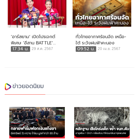
‘อาร์สยาม’ เปิดโปรเจกต์
ทั่วไทยอากาศร้อนจัด เหนือ-
พิเศษ ‘อีสาน BATTLE’...
ใต้ ระวังฝนฟ้าคะนอง
17:34 น.
09:52 น.
29 ส.ค. 2567
20 เม.ย. 2567
ข่าวยอดนิยม