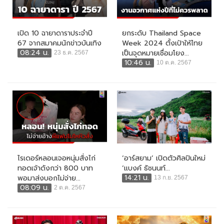
เปิด 10 ฉายาดาราประจำปี
ยกระดับ Thailand Space
67 จากสมาคมนักข่าวบันเทิง
Week 2024 ตั้งเป้าให้ไทย
08:24 น.
เป็นจุดหมายเชื่อมโยง...
23 ธ.ค. 2567
10:46 น.
10 ต.ค. 2567
ไรเดอร์หลอนเจอหนุ่มสั่งไก่
‘อาร์สยาม’ เปิดตัวศิลปินใหม่
ทอดเจ้าดังกว่า 800 บาท
‘แบงค์ ธัชนนท์...
14:21 น.
พอมาส่งบอกไม่จ่าย...
13 ก.ย. 2567
08:09 น.
2 ต.ค. 2567