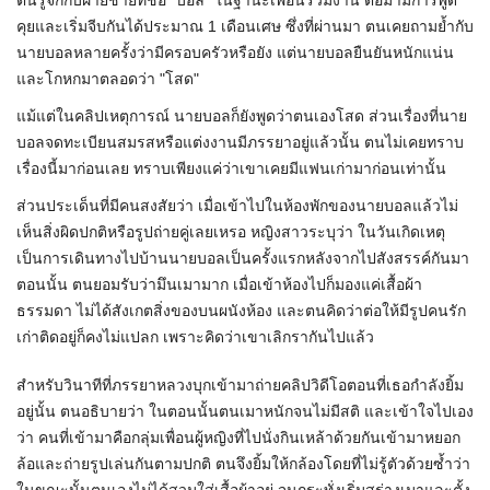
ตนรู้จักกับฝ่ายชายที่ชื่อ "บอล" ในฐานะเพื่อนร่วมงาน ต่อมามีการพูด
คุยและเริ่มจีบกันได้ประมาณ 1 เดือนเศษ ซึ่งที่ผ่านมา ตนเคยถามย้ำกับ
นายบอลหลายครั้งว่ามีครอบครัวหรือยัง แต่นายบอลยืนยันหนักแน่น
และโกหกมาตลอดว่า "โสด"
แม้แต่ในคลิปเหตุการณ์ นายบอลก็ยังพูดว่าตนเองโสด ส่วนเรื่องที่นาย
บอลจดทะเบียนสมรสหรือแต่งงานมีภรรยาอยู่แล้วนั้น ตนไม่เคยทราบ
เรื่องนี้มาก่อนเลย ทราบเพียงแค่ว่าเขาเคยมีแฟนเก่ามาก่อนเท่านั้น
​ส่วนประเด็นที่มีคนสงสัยว่า เมื่อเข้าไปในห้องพักของนายบอลแล้วไม่
เห็นสิ่งผิดปกติหรือรูปถ่ายคู่เลยเหรอ หญิงสาวระบุว่า ในวันเกิดเหตุ
เป็นการเดินทางไปบ้านนายบอลเป็นครั้งแรกหลังจากไปสังสรรค์กันมา
ตอนนั้น ตนยอมรับว่ามึนเมามาก เมื่อเข้าห้องไปก็มองแค่เสื้อผ้า
ธรรมดา ไม่ได้สังเกตสิ่งของบนผนังห้อง และตนคิดว่าต่อให้มีรูปคนรัก
เก่าติดอยู่ก็คงไม่แปลก เพราะคิดว่าเขาเลิกรากันไปแล้ว
​สำหรับวินาทีที่ภรรยาหลวงบุกเข้ามาถ่ายคลิปวิดีโอตอนที่เธอกำลังยิ้ม
อยู่นั้น ตนอธิบายว่า ในตอนนั้นตนเมาหนักจนไม่มีสติ และเข้าใจไปเอง
ว่า คนที่เข้ามาคือกลุ่มเพื่อนผู้หญิงที่ไปนั่งกินเหล้าด้วยกันเข้ามาหยอก
ล้อและถ่ายรูปเล่นกันตามปกติ ตนจึงยิ้มให้กล้องโดยที่ไม่รู้ตัวด้วยซ้ำว่า