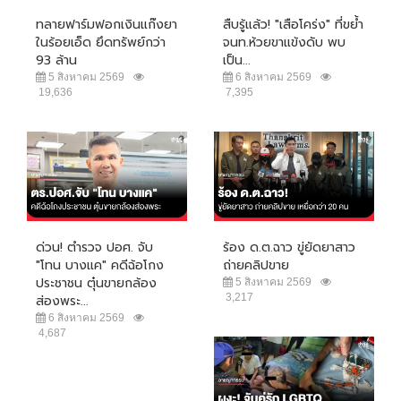
ทลายฟาร์มฟอกเงินแก๊งยา
สืบรู้แล้ว! "เสือโคร่ง" ที่ขย้ำ
ในร้อยเอ็ด ยึดทรัพย์กว่า
จนท.ห้วยขาแข้งดับ พบ
93 ล้าน
เป็น...
5 สิงหาคม 2569
6 สิงหาคม 2569
19,636
7,395
ด่วน! ตำรวจ ปอศ. จับ
ร้อง ด.ต.ฉาว ขู่ยัดยาสาว
"โทน บางแค" คดีฉ้อโกง
ถ่ายคลิปขาย
ประชาชน ตุ๋นขายกล้อง
5 สิงหาคม 2569
3,217
ส่องพระ...
6 สิงหาคม 2569
4,687