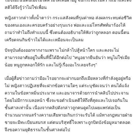
ในขณะนั้นตนเองไม่ได้สวมใส่เสื้อผ้าอยู่ จนกระทั่งเริ่มสร่างเมาและตั้ง
สติได้จึงรู้ว่าไม่ใช่เพื่อน
​หญิงสาวกล่าวทั้งน้ำตาว่า กระแสสังคมที่รุมด่าทอ ส่งผลกระทบต่อชีวิต
ของตนเองและครอบครัวอย่างรุนแรง พ่อและแม่โทรศัพท์มาร้องไห้
ถามว่าทำไมถึงทำแบบนี้ ซึ่งตนต้องอธิบายให้ฟังว่าถูกหลอก ตอนนี้ตน
เครียดจนกินข้าวไม่ได้และเหมือนจะเป็นลม
ปัจจุบันต้องออกจากงานเพราะไม่กล้าไปสู้หน้าใคร และคงจะไม่
สามารถอาศัยอยู่ในพื้นที่นี้ได้อีกต่อไป "หนูอยากยืนยันว่า หนูไม่ใช่เมีย
น้อย หนูถูกหลอกให้รัก และไม่รู้เรื่องอะไรเลยจริงๆ"
​เมื่อผู้สื่อข่าวถามว่ามีอะไรอยากจะฝากบอกถึงเมียหลวงที่กำลังดูอยู่หรือ
ไม่ หญิงสาวปฏิเสธที่จะฝากข้อความใดๆ แต่ระบุชัดเจนว่า ตนได้แจ้ง
ความในข้อหาหมิ่นประมาท และอนาจารด้วยการนำคลิปไปประจาน
โดยไม่มีการเบลอหน้า ซึ่งจะขอดำเนินคดีให้ถึงที่สุดและไปเจอกันใน
ชั้นศาลเท่านั้น เนื่องจากคลิปดังกล่าวถูกคนดูดไปเผยแพร่ต่อเป็น
จำนวนมากจนสร้างความเสียหายเกินกว่าจะรับได้ แม้ทางกฎหมายฝ่าย
ชายจะมีทะเบียนสมรส แต่ตนบริสุทธิ์ใจเพราะถูกปิดบังข้อมูลมาตลอด
จึงขอความยุติธรรมในชั้นศาลต่อไป