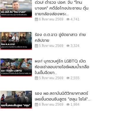
ด่วน! ตำรวจ ปอศ. จับ "โทน
บางแค" คดีฉ้อโกงประชาชน ตุ๋น
ขายกล้องส่องพระ...
6 สิงหาคม 2569
4,741
ร้อง ด.ต.ฉาว ขู่ยัดยาสาว ถ่าย
คลิปขาย
5 สิงหาคม 2569
3,324
ผงะ! บุกรวบคู่รัก LGBTQ เปิด
ห้องเช่าลอบขายไอซ์ผสมน้ำเกลือ
ในเข็มฉีดยา...
5 สิงหาคม 2569
2,555
รอง ผอ.สถาบันนิติวิทยาศาสตร์
เผยขั้นตอนชันสูตร "ฮลุน โซโล่"...
6 สิงหาคม 2569
1,984