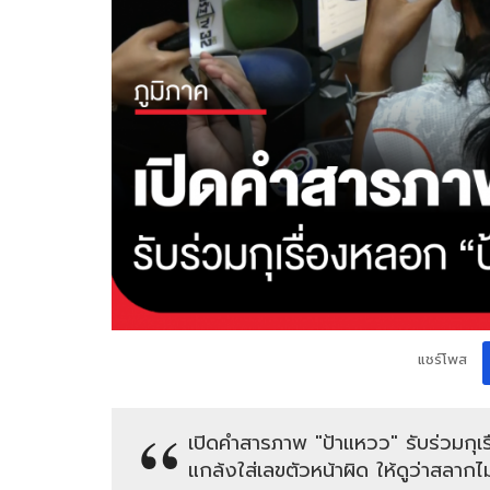
แชร์โพส
เปิดคำสารภาพ "ป้าแหวว" รับร่วมกุเรื
แกล้งใส่เลขตัวหน้าผิด ให้ดูว่าสลากไ