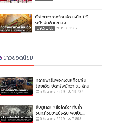
ทั่วไทยอากาศร้อนจัด เหนือ-ใต้
ระวังฝนฟ้าคะนอง
09:52 น.
20 เม.ย. 2567
ข่าวยอดนิยม
ทลายฟาร์มฟอกเงินแก๊งยาใน
ร้อยเอ็ด ยึดทรัพย์กว่า 93 ล้าน
5 สิงหาคม 2569
19,787
สืบรู้แล้ว! "เสือโคร่ง" ที่ขย้ำ
จนท.ห้วยขาแข้งดับ พบเป็น...
6 สิงหาคม 2569
7,898