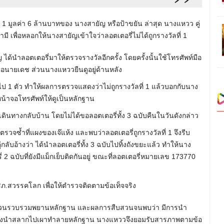
ี่ 1 มูลค่า 6 ล้านบาทของ นางสายัญ หรือป้าขยัน ล่าสุด นางแหวว คู่
ามี เพื่อหลอกให้นางสายัญเข้าใจว่าลอตเตอรี่ไม่ได้ถูกรางวัลที่ 1
ญ ได้นำลอตเตอรี่มาให้ตรวจรางวัลอีกครั้ง โดยครั้งนั้นใช้โทรศัพท์มือ
อนายเดช ส่วนนางแหววยืนดูอยู่ด้านหลัง
 1 ตัว ทำให้ผลการตรวจแสดงว่าไม่ถูกรางวัลที่ 1 แล้วบอกกับนาง
หน้าจอโทรศัพท์ให้ดูเป็นหลักฐาน
เดินทางกลับบ้าน โดยไม่ได้ขอลอตเตอรี่ทั้ง 3 ฉบับคืนในวันดังกล่าว
วจซ้ำที่แผงของเจ๊แห้ง และพบว่าลอตเตอรี่ถูกรางวัลที่ 1 จึงรีบ
ับอ้างว่า ได้นำลอตเตอรี่ทั้ง 3 ฉบับไปทิ้งถังขยะแล้ว ทำให้นาง
 2 ฉบับที่ยังมีแม็กเย็บติดกันอยู่ ขณะที่ลอตเตอรี่หมายเลข 173770
 สภ.สวรรคโลก เพื่อให้ตำรวจติดตามข้อเท็จจริง
นสอบสวนรวบรวมพยานหลักฐาน และผลการสืบสวนจนพบว่า มีการนำ
ยเดชยังนำสลากไปเผาทำลายหลักฐาน นางแหววจึงยอมรับสารภาพตามข้อ