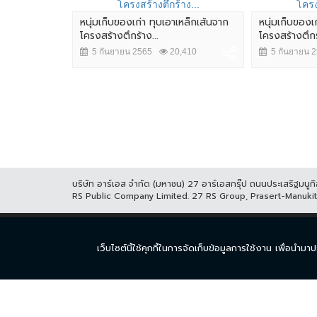
หนุ่มเก็บของเก่า ทุบเอาเหล็กเส้นจาก
หนุ่มเก็บของเ
โครงสร้างตึกร้าง...
โครงสร้างตึกร้
5 กันยายน 2565
20,410
5 กันยายน 
ตถังน้ำไฟ
13,725
บริษัท อาร์เอส จำกัด (มหาชน) 27 อาร์เอสกรุ๊ป ถนนประเสริฐมน
RS Public Company Limited. 27 RS Group, Prasert-Manuk
หน้าแรก
ละคร
ซีร
เว็บไซต์นี้ใช้คุกกี้ในการจัดเก็บข้อมูลการใช้งาน เพื่อ
© COPYRIGHT 2017 THAICH8.COM, ALL RIGHT RESERVED