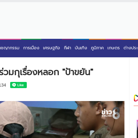
าชญากรรม
การเมือง
เศรษฐกิจ
กีฬา
บันเทิง
ภูมิภาค
เกษตร
ต่างปร
่วมกุเรื่องหลอก "ป้าขยัน"
134