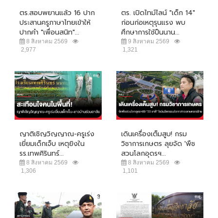
ตร.สอบพยานแล้ว 16 ปาก
ตร. เปิดไทม์ไลน์ "เด็ก 14"
ประสานครูภาษาไทยเข้าให้
ก่อนก่อเหตุรุนแรง พบ
ปากคำ "เพื่อนสนิท"...
ศึกษาการใช้ปืนนาน...
8 สิงหาคม 2569
9 สิงหาคม 2569
2,977
1,321
ญาติเชิญวิญญาณ-ครูเร่ง
เดินเครื่องเต็มสูบ! กรม
เยี่ยมเด็กเจ็บ เหตุยิงใน
วิชาการเกษตร ลุยจัด 'พืช
รร.เทพศิรินทร์...
สวนโลกอุดรฯ...
8 สิงหาคม 2569
8 สิงหาคม 2569
1,306
1,101