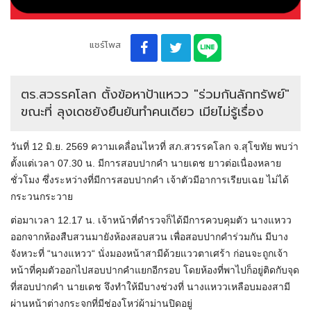
แชร์โพส
ตร.สวรรคโลก ตั้งข้อหาป้าแหวว "ร่วมกันลักทรัพย์"
ขณะที่ ลุงเดชยังยืนยันทำคนเดียว เมียไม่รู้เรื่อง
วันที่ 12 มิ.ย. 2569 ความเคลื่อนไหวที่ สภ.สวรรคโลก จ.สุโขทัย พบว่า
ตั้งแต่เวลา 07.30 น. มีการสอบปากคำ นายเดช ยาวต่อเนื่องหลาย
ชั่วโมง ซึ่งระหว่างที่มีการสอบปากคำ เจ้าตัวมีอาการเรียบเฉย ไม่ได้
กระวนกระวาย
ต่อมาเวลา 12.17 น. เจ้าหน้าที่ตำรวจก็ได้มีการควบคุมตัว นางแหวว
ออกจากห้องสืบสวนมายังห้องสอบสวน เพื่อสอบปากคำร่วมกัน มีบาง
จังหวะที่ “นางแหวว“ นั่งมองหน้าสามีด้วยแววตาเศร้า ก่อนจะถูกเจ้า
หน้าที่คุมตัวออกไปสอบปากคำแยกอีกรอบ โดยห้องที่พาไปก็อยู่ติดกับจุด
ที่สอบปากคำ นายเดช จึงทำให้มีบางช่วงที่ นางแหววเหลือบมองสามี
ผ่านหน้าต่างกระจกที่มีช่องโหว่ผ้าม่านปิดอยู่