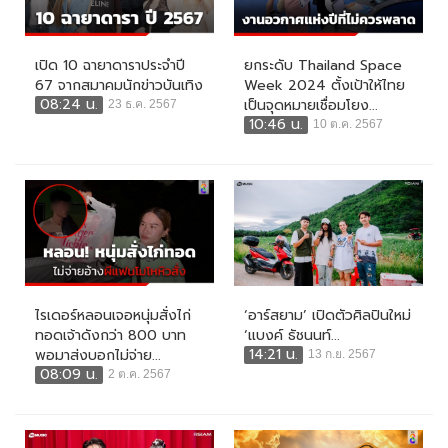
เปิด 10 ฉายาดาราประจำปี
ยกระดับ Thailand Space
67 จากสมาคมนักข่าวบันเทิง
Week 2024 ตั้งเป้าให้ไทย
08:24 น.
เป็นจุดหมายเชื่อมโยง...
23 ธ.ค. 2567
10:46 น.
10 ต.ค. 2567
ไรเดอร์หลอนเจอหนุ่มสั่งไก่
‘อาร์สยาม’ เปิดตัวศิลปินใหม่
ทอดเจ้าดังกว่า 800 บาท
‘แบงค์ ธัชนนท์...
14:21 น.
พอมาส่งบอกไม่จ่าย...
13 ก.ย. 2567
08:09 น.
2 ต.ค. 2567