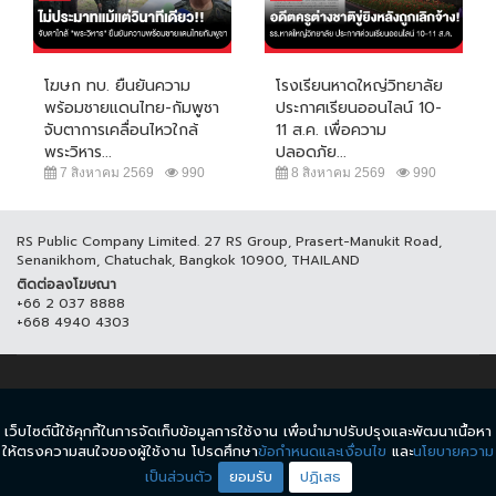
โฆษก ทบ. ยืนยันความ
โรงเรียนหาดใหญ่วิทยาลัย
พร้อมชายแดนไทย-กัมพูชา
ประกาศเรียนออนไลน์ 10-
จับตาการเคลื่อนไหวใกล้
11 ส.ค. เพื่อความ
พระวิหาร...
ปลอดภัย...
7 สิงหาคม 2569
990
8 สิงหาคม 2569
990
RS Public Company Limited. 27 RS Group, Prasert-Manukit Road,
Senanikhom, Chatuchak, Bangkok 10900, THAILAND
ติดต่อลงโฆษณา
+66 2 037 8888
+668 4940 4303
© COPYRIGHT 2017 THAICH8.COM, ALL RIGHT RESERVED.
เว็บไซต์นี้ใช้คุกกี้ในการจัดเก็บข้อมูลการใช้งาน เพื่อนำมาปรับปรุงและพัฒนาเนื้อหา
ข้อกำหนดและเงื่อนไข
นโยบายความเป็นส่วนตัว
ให้ตรงความสนใจของผู้ใช้งาน โปรดศึกษา
ข้อกำหนดและเงื่อนไข
และ
นโยบายความ
เป็นส่วนตัว
ยอมรับ
ปฏิเสธ