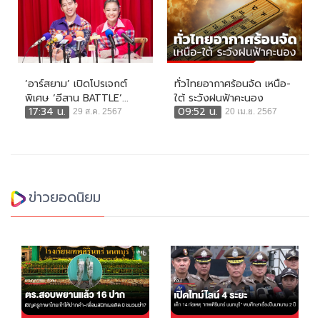
‘อาร์สยาม’ เปิดโปรเจกต์
ทั่วไทยอากาศร้อนจัด เหนือ-
พิเศษ ‘อีสาน BATTLE’...
ใต้ ระวังฝนฟ้าคะนอง
17:34 น.
09:52 น.
29 ส.ค. 2567
20 เม.ย. 2567
ข่าวยอดนิยม