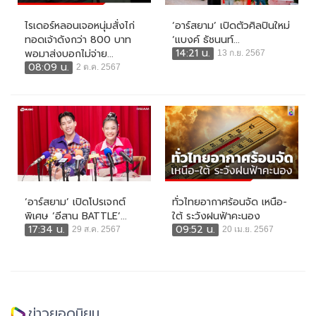
ไรเดอร์หลอนเจอหนุ่มสั่งไก่
‘อาร์สยาม’ เปิดตัวศิลปินใหม่
ทอดเจ้าดังกว่า 800 บาท
‘แบงค์ ธัชนนท์...
14:21 น.
พอมาส่งบอกไม่จ่าย...
13 ก.ย. 2567
08:09 น.
2 ต.ค. 2567
‘อาร์สยาม’ เปิดโปรเจกต์
ทั่วไทยอากาศร้อนจัด เหนือ-
พิเศษ ‘อีสาน BATTLE’...
ใต้ ระวังฝนฟ้าคะนอง
17:34 น.
09:52 น.
29 ส.ค. 2567
20 เม.ย. 2567
ข่าวยอดนิยม