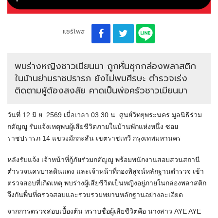
แชร์โพส
พบร่างหญิงชาวเมียนมา ถูกหั่นซุกกล่องพลาสติก
ในบ้านย่านราชปรารภ ยังไม่พบศีรษะ ตำรวจเร่ง
ติดตามผู้ต้องสงสัย คาดเป็นพ่อครัวชาวเมียนมา
วันที่ 12 มิ.ย. 2569 เมื่อเวลา 03.30 น. ศูนย์วิทยุพระนคร มูลนิธิร่วม
กตัญญู รับแจ้งเหตุพบผู้เสียชีวิตภายในบ้านพักแห่งหนึ่ง ซอย
ราชปรารภ 14 แขวงมักกะสัน เขตราชเทวี กรุงเทพมหานคร
หลังรับแจ้ง เจ้าหน้าที่กู้ภัยร่วมกตัญญู พร้อมพนักงานสอบสวนสถานี
ตำรวจนครบาลดินแดง และเจ้าหน้าที่กองพิสูจน์หลักฐานตำรวจ เข้า
ตรวจสอบที่เกิดเหตุ พบร่างผู้เสียชีวิตเป็นหญิงอยู่ภายในกล่องพลาสติก
จึงกันพื้นที่ตรวจสอบและรวบรวมพยานหลักฐานอย่างละเอียด
จากการตรวจสอบเบื้องต้น ทราบชื่อผู้เสียชีวิตคือ นางสาว AYE AYE