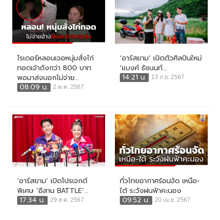
ไรเดอร์หลอนเจอหนุ่มสั่งไก่
‘อาร์สยาม’ เปิดตัวศิลปินใหม่
ทอดเจ้าดังกว่า 800 บาท
‘แบงค์ ธัชนนท์...
14:21 น.
พอมาส่งบอกไม่จ่าย...
13 ก.ย. 2567
08:09 น.
2 ต.ค. 2567
‘อาร์สยาม’ เปิดโปรเจกต์
ทั่วไทยอากาศร้อนจัด เหนือ-
พิเศษ ‘อีสาน BATTLE’...
ใต้ ระวังฝนฟ้าคะนอง
17:34 น.
09:52 น.
29 ส.ค. 2567
20 เม.ย. 2567