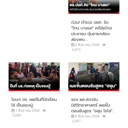
ด่วน! ตำรวจ ปอศ. จับ
"โทน บางแค" คดีฉ้อโกง
ประชาชน ตุ๋นขายกล้อง
ส่องพระ...
6 สิงหาคม 2569
4,871
โฆษก ตร. เผยปืนที่นักเรียน
รอง ผอ.สถาบัน
ใช้ เป็นของปู่
นิติวิทยาศาสตร์ เผยขั้น
ตอนชันสูตร "ฮลุน โซโล่"...
7 สิงหาคม 2569
3,085
6 สิงหาคม 2569
2,047