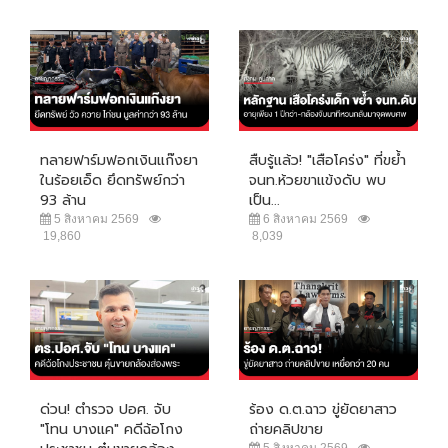
ทลายฟาร์มฟอกเงินแก๊งยา
สืบรู้แล้ว! "เสือโคร่ง" ที่ขย้ำ
ในร้อยเอ็ด ยึดทรัพย์กว่า
จนท.ห้วยขาแข้งดับ พบ
93 ล้าน
เป็น...
5 สิงหาคม 2569
6 สิงหาคม 2569
19,860
8,039
ด่วน! ตำรวจ ปอศ. จับ
ร้อง ด.ต.ฉาว ขู่ยัดยาสาว
"โทน บางแค" คดีฉ้อโกง
ถ่ายคลิปขาย