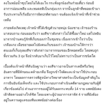
ลงในหม้อน้ำซุปโดยไม่ได้เอะใจ กระทั่งลูกน้องกินก๋วยเตี๋ยว ก่อนมี
อาการอ่อนเพลีย และหมดสติเป็นกลุ่มแรก จากนั้นลูกค้าที่ทยอยเข้ามา
รับประทานก็เริ่มมีอาการผิดปกติตามมา จนต้องแจ้งเจ้าหน้าที่เข้าช่วย
เหลือ
ภายหลังเกิดเหตุ เจ้าหน้าที่ได้เชิญตัวนายหนุ่ย น้องชาย เจ้าของร้าน
มาสอบถาม ก่อนยอมรับว่า ผงสีขาวดังกล่าวไม่ได้ซื้อมาใหม่ แต่ไปหยิบ
มาจากบ้านคนรู้จักที่เก็บของเก่าในชุมชน เนื่องจากเข้าใจว่าเป็น
เกลือแกง เมื่อขยายผลไปยังคนเก็บของเก่า เจ้าของบ้านให้การว่า
ตนเองก็เก็บถุงผงสีขาวดังกล่าวมาจากกองขยะอีกทอดหนึ่ง โดยพบถูก
ทิ้งรวมกัน 3 ถุง จึงนำกลับมาเก็บไว้โดยไม่ทราบว่าเป็นสารชนิดใด
เบื้องต้นเจ้าหน้าที่สันนิษฐานว่า ผงสีขาวอาจเป็นสารเคมีหรือวัตถุ
อันตรายที่มีลักษณะคล้ายเกลือ จึงถูกเข้าใจผิดและนำมาใช้ประกอบ
อาหาร โดยผลการตรวจพิสูจน์ทางวิทยาศาสตร์จะเป็นข้อมูลสำคัญใน
การยืนยันข้อเท็จจริง และใช้ประกอบการดำเนินคดีตามกฎหมายกับผู้ที่
เกี่ยวข้องต่อไป ส่วนอาการของผู้ได้รับผลกระทบทั้ง 14 ราย แพทย์ยังคง
เฝ้าติดตามอย่างใกล้ชิด โดยเฉพาะผู้ป่วยอาการสาหัส 4 รายที่ยังต้อง
อยู่ในความดูแลของทีมแพทย์อย่างต่อเนื่อง