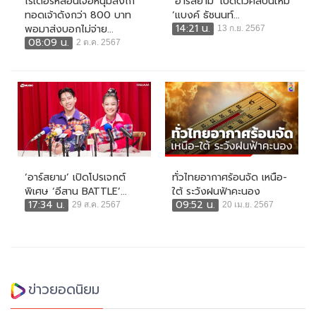
ไรเดอร์หลอนเจอหนุ่มสั่งไก่
‘อาร์สยาม’ เปิดตัวศิลปินใหม่
ทอดเจ้าดังกว่า 800 บาท
‘แบงค์ ธัชนนท์...
14:21 น.
พอมาส่งบอกไม่จ่าย...
13 ก.ย. 2567
08:09 น.
2 ต.ค. 2567
‘อาร์สยาม’ เปิดโปรเจกต์
ทั่วไทยอากาศร้อนจัด เหนือ-
พิเศษ ‘อีสาน BATTLE’...
ใต้ ระวังฝนฟ้าคะนอง
17:34 น.
09:52 น.
29 ส.ค. 2567
20 เม.ย. 2567
ข่าวยอดนิยม