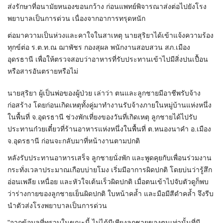
ส่งรักษาที่อนามัยหนองขอนกว้าง ก่อนแพทย์พิจารณาส่งต่อไปยังโรง
พยาบาลเป็นการด่วน เนื่องจากอาการทรุดหนัก
ต่อมาความเป็นห่วงและคาใจในสาเหตุ นายสุริยาได้เข้าแจ้งความร้อง
ทุกข์ต่อ ร.ต.ท.ณ ฌาพัชร กองสุผล พนักงานสอบสวน สภ.เมือง
อุดรธานี เพื่อให้ตรวจสอบว่าอาหารที่รับประทานเข้าไปมีสิ่งปนเปื้อน
หรือสารอันตรายหรือไม่
นายสุริยา ผู้เป็นพ่อของผู้ป่วย เล่าว่า ตนและลูกชายมีอาชีพรับจ้าง
ก่อสร้าง โดยก่อนเกิดเหตุทั้งคู่มาทำงานรับจ้างภายในหมู่บ้านแห่งหนึ่ง
ในพื้นที่ จ.อุดรธานี ช่วงพักเที่ยงของวันที่เกิดเหตุ ลูกชายได้ไปรับ
ประทานก๋วยเตี๋ยวที่ร้านอาหารแห่งหนึ่งในพื้นที่ ต.หนองนาคำ อ.เมือง
จ.อุดรธานี ก่อนจะกลับมาที่หน้างานตามปกติ
หลังรับประทานอาหารเสร็จ ลูกชายนั่งพัก และพูดคุยกับเพื่อนร่วมงาน
กระทั่งเวลาประมาณเกือบบ่ายโมง เริ่มมีอาการผิดปกติ โดยบ่นว่ารู้สึก
อ่อนเพลีย เหนื่อย และหัวใจเต้นเร็วผิดปกติ เมื่อตนเข้าไปจับตัวดูก็พบ
ว่าร่างกายของลูกชายเย็นผิดปกติ ใบหน้าคล้ำ และมือมีสีดำคล้ำ จึงรีบ
นำตัวส่งโรงพยาบาลเป็นการด่วน
"จากข้อมูลที่ทราบในขณะนี้ ไม่ได้มีเพียงลูกชายของตนเท่านั้นที่มี