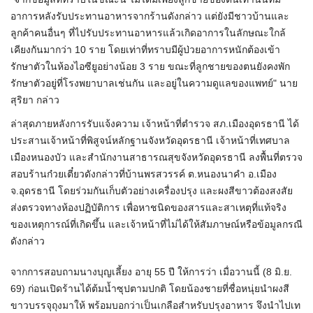
อาการหลังรับประทานอาหารจากร้านดังกล่าว แต่ยังมีชาวบ้านและ
ลูกค้าคนอื่นๆ ที่ไปรับประทานอาหารแล้วเกิดอาการในลักษณะใกล้
เคียงกันมากว่า 10 ราย โดยเท่าที่ทราบมีผู้ป่วยอาการหนักต้องเข้า
รักษาตัวในห้องไอซียูอย่างน้อย 3 ราย ขณะที่ลูกชายของตนยังคงพัก
รักษาตัวอยู่ที่โรงพยาบาลเช่นกัน และอยู่ในความดูแลของแพทย์" นาย
สุริยา กล่าว
ล่าสุดภายหลังการรับแจ้งความ เจ้าหน้าที่ตำรวจ สภ.เมืองอุดรธานี ได้
ประสานเจ้าหน้าที่พิสูจน์หลักฐานจังหวัดอุดรธานี เจ้าหน้าที่เทศบาล
เมืองหนองบัว และสำนักงานสาธารณสุขจังหวัดอุดรธานี ลงพื้นที่ตรวจ
สอบร้านก๋วยเตี๋ยวดังกล่าวที่บ้านพรสวรรค์ ต.หนองนาคำ อ.เมือง
จ.อุดรธานี โดยร่วมกันเก็บตัวอย่างเครื่องปรุง และผงสีขาวต้องสงสัย
ส่งตรวจทางห้องปฏิบัติการ เพื่อหาชนิดของสารและสาเหตุที่แท้จริง
ของเหตุการณ์ที่เกิดขึ้น และเจ้าหน้าที่ไม่ได้ให้สัมภาษณ์หรือข้อมูลกรณี
ดังกล่าว
จากการสอบถามนางบุญเลี้ยง อายุ 55 ปี ให้การว่า เมื่อวานนี้ (8 มิ.ย.
69) ก่อนเปิดร้านได้ต้มน้ำซุปตามปกติ โดยน้องชายที่ชื่อหนุ่ยนำผงสี
ขาวบรรจุถุงมาให้ พร้อมบอกว่าเป็นเกลือสำหรับปรุงอาหาร จึงนำไปเท