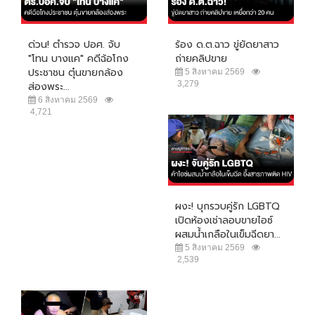
ด่วน! ตำรวจ ปอศ. จับ
ร้อง ด.ต.ฉาว ขู่ยัดยาสาว
"โทน บางแค" คดีฉ้อโกง
ถ่ายคลิปขาย
ประชาชน ตุ๋นขายกล้อง
5 สิงหาคม 2569
3,279
ส่องพระ...
6 สิงหาคม 2569
4,721
ผงะ! บุกรวบคู่รัก LGBTQ
เปิดห้องเช่าลอบขายไอซ์
ผสมน้ำเกลือในเข็มฉีดยา...
5 สิงหาคม 2569
2,539