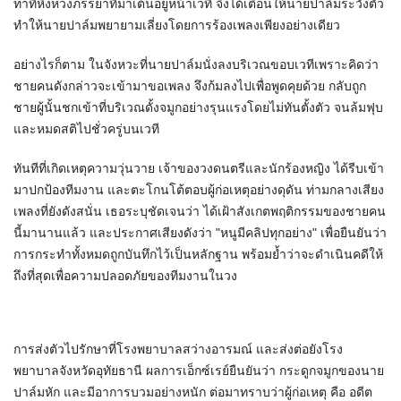
ท่าทีหึงหวงภรรยาที่มาเต้นอยู่หน้าเวที จึงได้เตือนให้นายปาล์มระวังตัว
ทำให้นายปาล์มพยายามเลี่ยงโดยการร้องเพลงเพียงอย่างเดียว
อย่างไรก็ตาม ในจังหวะที่นายปาล์มนั่งลงบริเวณขอบเวทีเพราะคิดว่า
ชายคนดังกล่าวจะเข้ามาขอเพลง จึงก้มลงไปเพื่อพูดคุยด้วย กลับถูก
ชายผู้นั้นชกเข้าที่บริเวณดั้งจมูกอย่างรุนแรงโดยไม่ทันตั้งตัว จนล้มฟุบ
และหมดสติไปชั่วครู่บนเวที
ทันทีที่เกิดเหตุความวุ่นวาย เจ้าของวงดนตรีและนักร้องหญิง ได้รีบเข้า
มาปกป้องทีมงาน และตะโกนโต้ตอบผู้ก่อเหตุอย่างดุดัน ท่ามกลางเสียง
เพลงที่ยังดังสนั่น เธอระบุชัดเจนว่า ได้เฝ้าสังเกตพฤติกรรมของชายคน
นี้มานานแล้ว และประกาศเสียงดังว่า "หนูมีคลิปทุกอย่าง" เพื่อยืนยันว่า
การกระทำทั้งหมดถูกบันทึกไว้เป็นหลักฐาน พร้อมย้ำว่าจะดำเนินคดีให้
ถึงที่สุดเพื่อความปลอดภัยของทีมงานในวง
การส่งตัวไปรักษาที่โรงพยาบาลสว่างอารมณ์ และส่งต่อยังโรง
พยาบาลจังหวัดอุทัยธานี ผลการเอ็กซ์เรย์ยืนยันว่า กระดูกจมูกของนาย
ปาล์มหัก และมีอาการบวมอย่างหนัก ต่อมาทราบว่าผู้ก่อเหตุ คือ อดีต