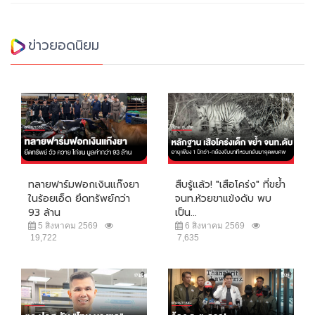
ข่าวยอดนิยม
ทลายฟาร์มฟอกเงินแก๊งยา
สืบรู้แล้ว! "เสือโคร่ง" ที่ขย้ำ
ในร้อยเอ็ด ยึดทรัพย์กว่า
จนท.ห้วยขาแข้งดับ พบ
93 ล้าน
เป็น...
5 สิงหาคม 2569
6 สิงหาคม 2569
19,722
7,635