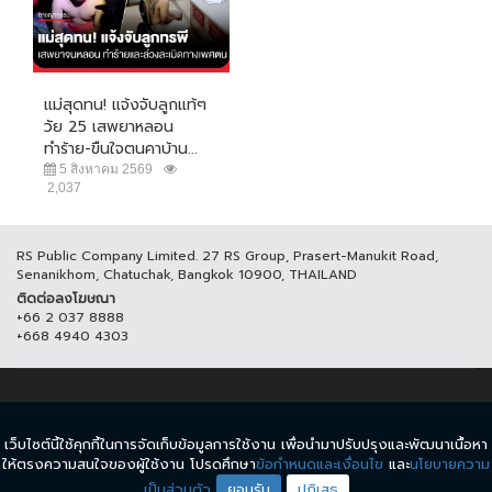
แม่สุดทน! แจ้งจับลูกแท้ๆ
วัย 25 เสพยาหลอน
ทำร้าย-ขืนใจตนคาบ้าน...
5 สิงหาคม 2569
2,037
RS Public Company Limited. 27 RS Group, Prasert-Manukit Road,
Senanikhom, Chatuchak, Bangkok 10900, THAILAND
ติดต่อลงโฆษณา
+66 2 037 8888
+668 4940 4303
© COPYRIGHT 2017 THAICH8.COM, ALL RIGHT RESERVED.
เว็บไซต์นี้ใช้คุกกี้ในการจัดเก็บข้อมูลการใช้งาน เพื่อนำมาปรับปรุงและพัฒนาเนื้อหา
ข้อกำหนดและเงื่อนไข
นโยบายความเป็นส่วนตัว
ให้ตรงความสนใจของผู้ใช้งาน โปรดศึกษา
ข้อกำหนดและเงื่อนไข
และ
นโยบายความ
เป็นส่วนตัว
ยอมรับ
ปฏิเสธ