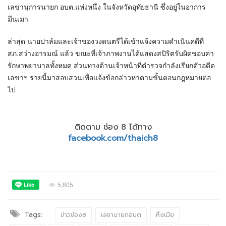
เลขานุการนายก อบต.แห่งหนึ่ง ในจังหวัดอุทัยธานี ซึ่งอยู่ในอาการ
มึนเมา
ล่าสุด นายปาล์มและเจ้าของวงดนตรีได้เข้าแจ้งความดำเนินคดีที่
สภ.สว่างอารมณ์ แล้ว ขณะที่เจ้าภาพงานได้แสดงสปิริตรับผิดชอบค่า
รักษาพยาบาลทั้งหมด ส่วนทางด้านเจ้าหน้าที่ตำรวจกำลังเรียกตัวอดีต
เลขาฯ รายนี้มาสอบสวนเพื่อแจ้งข้อกล่าวหาตามขั้นตอนกฎหมายต่อ
ไป
ติดตาม ช่อง 8 ได้ทาง
facebook.com/thaich8
5,805
Tags:
ข่าวช่อง8
เลขานายกอบต
หึงเมีย