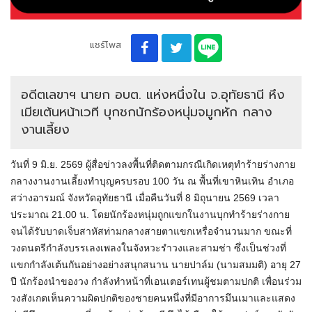
แชร์โพส
อดีตเลขาฯ นายก อบต. แห่งหนึ่งใน จ.อุทัยธานี หึง
เมียเต้นหน้าเวที บุกชกนักร้องหนุ่มจมูกหัก กลาง
งานเลี้ยง
วันที่ 9 มิ.ย. 2569 ผู้สื่อข่าวลงพื้นที่ติดตามกรณีเกิดเหตุทำร้ายร่างกาย
กลางงานงานเลี้ยงทำบุญครบรอบ 100 วัน ณ พื้นที่เขาหินเทิน อำเภอ
สว่างอารมณ์ จังหวัดอุทัยธานี เมื่อคืนวันที่ 8 มิถุนายน 2569 เวลา
ประมาณ 21.00 น. โดยนักร้องหนุ่มถูกแขกในงานบุกทำร้ายร่างกาย
จนได้รับบาดเจ็บสาหัสท่ามกลางสายตาแขกเหรื่อจำนวนมาก ขณะที่
วงดนตรีกำลังบรรเลงเพลงในจังหวะรำวงและสามช่า ซึ่งเป็นช่วงที่
แขกกำลังเต้นกันอย่างอย่างสนุกสนาน นายปาล์ม (นามสมมติ) อายุ 27
ปี นักร้องนำของวง กำลังทำหน้าที่เอนเตอร์เทนผู้ชมตามปกติ เพื่อนร่วม
วงสังเกตเห็นความผิดปกติของชายคนหนึ่งที่มีอาการมึนเมาและแสดง