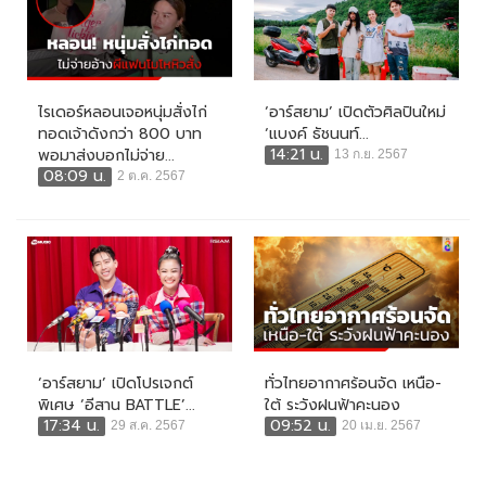
ไรเดอร์หลอนเจอหนุ่มสั่งไก่
‘อาร์สยาม’ เปิดตัวศิลปินใหม่
ทอดเจ้าดังกว่า 800 บาท
‘แบงค์ ธัชนนท์...
14:21 น.
พอมาส่งบอกไม่จ่าย...
13 ก.ย. 2567
08:09 น.
2 ต.ค. 2567
‘อาร์สยาม’ เปิดโปรเจกต์
ทั่วไทยอากาศร้อนจัด เหนือ-
พิเศษ ‘อีสาน BATTLE’...
ใต้ ระวังฝนฟ้าคะนอง
17:34 น.
09:52 น.
29 ส.ค. 2567
20 เม.ย. 2567