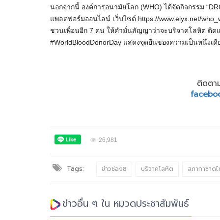
นอกจากนี้ องค์การอนามัยโลก (WHO) ได้จัดกิจกรรม “DR
แพลตฟอร์มออนไลน์ เว็บไซต์ https://www.elyx.net/
ชวนเพื่อนอีก 7 คน ให้คำมั่นสัญญาว่าจะบริจาคโลหิต ติ
#WorldBloodDonorDay แสดงจุดยืนของความเป็นหนึ่งเดียว
ติดตาม
facebo
26,981
Tags:
ข่าวช่อง8
บริจาคโลหิต
สภากาชาดไ
ข่าวอื่น ๆ ใน หมวดประชาสัมพันธ์