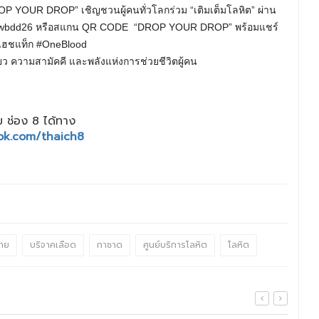
OP YOUR DROP” เชิญชวนผู้คนทั่วโลกร่วม “เติมเต็มโลหิต” ผ่าน
who_wbdd26 หรือสแกน QR CODE “DROP YOUR DROP” พร้อมแชร์
ดแฮชแท็ก #OneBlood
 ความสามัคคี และพลังแห่งการช่วยชีวิตผู้คน
 ช่อง 8 ได้ทาง
ok.com/thaich8
ทย
บริจาคเลือด
กาชาด
ศูนย์บริการโลหิต
โลหิต