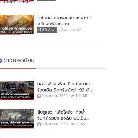
ทั่วไทยอากาศร้อนจัด เหนือ-ใต้
ระวังฝนฟ้าคะนอง
09:52 น.
20 เม.ย. 2567
ข่าวยอดนิยม
ทลายฟาร์มฟอกเงินแก๊งยาใน
ร้อยเอ็ด ยึดทรัพย์กว่า 93 ล้าน
5 สิงหาคม 2569
19,465
สืบรู้แล้ว! "เสือโคร่ง" ที่ขย้ำ
จนท.ห้วยขาแข้งดับ พบเป็น...
6 สิงหาคม 2569
6,045