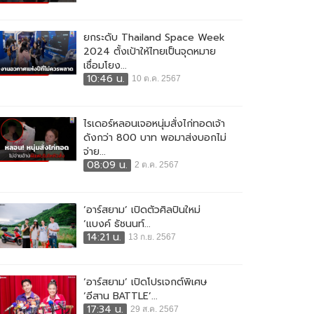
ยกระดับ Thailand Space Week
2024 ตั้งเป้าให้ไทยเป็นจุดหมาย
เชื่อมโยง...
10:46 น.
10 ต.ค. 2567
ไรเดอร์หลอนเจอหนุ่มสั่งไก่ทอดเจ้า
ดังกว่า 800 บาท พอมาส่งบอกไม่
จ่าย...
08:09 น.
2 ต.ค. 2567
‘อาร์สยาม’ เปิดตัวศิลปินใหม่
‘แบงค์ ธัชนนท์...
14:21 น.
13 ก.ย. 2567
‘อาร์สยาม’ เปิดโปรเจกต์พิเศษ
‘อีสาน BATTLE’...
17:34 น.
29 ส.ค. 2567