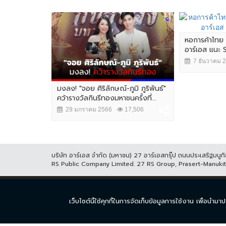
หอการค้าไทย 
อาร์เอส แนะ 
7 ธันวาคม 
#6 "GREEN
มงลง! "จอย ศิริลักษณ์-ภูมิ ภูริพันธ์"
ศษห้าม
คว้ารางวัลกินรีทองมหาชนครั้งที่...
29 มกราคม 2566
17,506
2,354
บริษัท อาร์เอส จำกัด (มหาชน) 27 อาร์เอสกรุ๊ป ถนนประเสริฐมน
RS Public Company Limited. 27 RS Group, Prasert-Manuk
หน้าแรก
ละคร
ซีร
เว็บไซต์นี้ใช้คุกกี้ในการจัดเก็บข้อมูลการใช้งาน เพื่อ