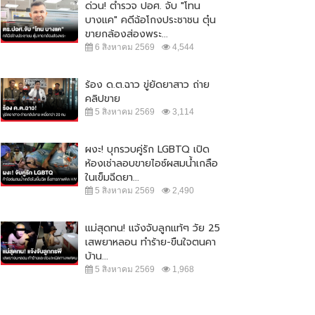
ด่วน! ตำรวจ ปอศ. จับ "โทน
บางแค" คดีฉ้อโกงประชาชน ตุ๋น
ขายกล้องส่องพระ...
6 สิงหาคม 2569
4,544
ร้อง ด.ต.ฉาว ขู่ยัดยาสาว ถ่าย
คลิปขาย
5 สิงหาคม 2569
3,114
ผงะ! บุกรวบคู่รัก LGBTQ เปิด
ห้องเช่าลอบขายไอซ์ผสมน้ำเกลือ
ในเข็มฉีดยา...
5 สิงหาคม 2569
2,490
แม่สุดทน! แจ้งจับลูกแท้ๆ วัย 25
เสพยาหลอน ทำร้าย-ขืนใจตนคา
บ้าน...
5 สิงหาคม 2569
1,968