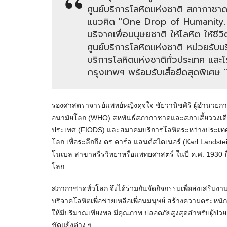
ศูนย์บริการโลหิตแห่งชาติ สภากาชาด
แนวคิด "One Drop of Humanity. 
บริจาคเพื่อมนุษยชาติ ให้โลหิต ให้ชี
ศูนย์บริการโลหิตแห่งชาติ หน่วยรับ
บริการโลหิตแห่งชาติทั่วประเทศ แล
กรุงเทพฯ พร้อมรับเสื้อยืดสุดพิเศษ
รองศาสตราจารย์แพทย์หญิงดุจใจ ชัยวานิชศิริ ผู้อำนวยก
อนามัยโลก (WHO) สหพันธ์สภากาชาดและสภาเสี้ยววงเดือ
ประเทศ (FIODS) และสมาคมบริการโลหิตระหว่างประเทศ (IS
โลก เพื่อระลึกถึง ดร.คาร์ล แลนด์สไตเนอร์ (Karl Landste
โนเบล สาขาสรีรวิทยาหรือแพทยศาสตร์ ในปี ค.ศ. 1930 ถือ
โลก
สภากาชาดทั่วโลก จึงได้ร่วมกันจัดกิจกรรมเพื่อส่งเสริมงา
บริจาคโลหิตเพื่อช่วยเหลือเพื่อนมนุษย์ สร้างความตระห
ให้มีปริมาณเพียงพอ มีคุณภาพ ปลอดภัยสูงสุดสำหรับผู้ป่
ขัดแย้งต่าง ๆ