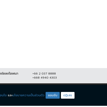
 รวมพลังปลูกป่าชายเลน
MEA โชว์นวัตกรรม EV Charger
มพระเกียรติ...
ครบวงจร ในงาน Motor Expo
2022
 ธันวาคม 2565
11,524
3 ธันวาคม 2565
9,967
ดต่อลงโฆษณา
+66 2 037 8888
+668 4940 4303
ดียโซน
ชมรายการสด
่อนไข
และ
นโยบายความเป็นส่วนตัว
ยอมรับ
ปฏิเสธ