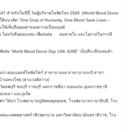
547 สำหรับในปีนี้ วันผู้บริจาคโลหิตโลก 2569 (World Blood Donor
ายใต้แนวคิด “One Drop of Humanity. Give Blood Save Lives –
้อนให้เห็นถึงคุณค่าของความเป็นมนุษย์
จ ไม่หวังสิ่งตอบแทน เพื่อส่งต่อ ลมหายใจ และโอกาสในการมี
สุดพิเศษ “World Blood Donor Day 14th JUNE” เป็นที่ระลึกแทนคำ
ง ได้แก่ เดอะมอลล์ไลฟ์สโตร์ สาขาบางแค สาขาบางกะปิ สาขา
บ้านทรงไทย (ย่านวงศ์สว่าง)
งหวัดลพบุรี ชลบุรี ราชบุรี นครราชสีมา ขอนแก่น อุบลราชธานี
 สงขลา และภูเก็ต
พฯ ได้แก่ โรงพยาบาลภูมิพลอดุลยเดช, โรงพยาบาลรามาธิบดี, โรง
, คณะแพทยศาสตร์วชิรพยาบาล มหาวิทยาลัยนวมินทราธิราช, โรง