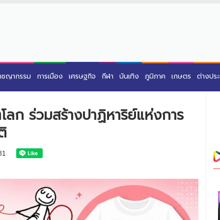
าชญากรรม
การเมือง
เศรษฐกิจ
กีฬา
บันเทิง
ภูมิภาค
เกษตร
ต่างปร
ตโลก ร่วมสร้างปาฏิหาริย์แห่งการ
ติ
81