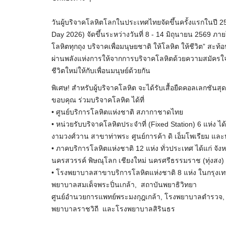
วันผู้บริจาคโลหิตโลกในประเทศไทยจัดขึ้นครั้งแรกในปี 2
Day 2026) จัดขึ้นระหว่างวันที่ 8 - 14 มิถุนายน 2569 ภ
โลหิตทุกถุง บริจาคเพื่อมนุษยชาติ ให้โลหิต ให้ชีวิต” สะท
ผ่านพลังแห่งการให้จากการบริจาคโลหิตด้วยความสมัครใ
ชีวิตใหม่ให้กับเพื่อนมนุษย์ด้วยกัน
พิเศษ! สำหรับผู้บริจาคโลหิต จะได้รับเสื้อยืดคอลเลกชัน
ขอบคุณ ร่วมบริจาคโลหิต ได้ที่
• ศูนย์บริการโลหิตแห่งชาติ สภากาชาดไทย
• หน่วยรับบริจาคโลหิตประจำที่ (Fixed Station) 6 แห่
งามวงศ์วาน สาขาท่าพระ ศูนย์การค้า ดิ เอ็มโพเรียม และ
• ภาคบริการโลหิตแห่งชาติ 12 แห่ง ทั่วประเทศ ได้แก่ จั
นครสวรรค์ พิษณุโลก เชียงใหม่ นครศรีธรรมราช (ทุ่งสง)
• โรงพยาบาลสาขาบริการโลหิตแห่งชาติ 8 แห่ง ในกรุงเท
พยาบาลสมเด็จพระปิ่นเกล้า, สถาบันพยาธิวิทยา
ศูนย์อำนวยการแพทย์พระมงกุฎเกล้า, โรงพยาบาลตำรวจ
พยาบาลราชวิถี และโรงพยาบาลสิรินธร