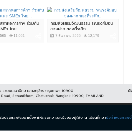
สภาหอการค้าฯ ร่วมกับ
กรมส่งเสริมวัฒนธรรม รณรงค์มอบ
MEA
SMEs ไทย...
ของฝาก ของที่ระลึก...
เฉลิ
2565
11,051
7 ธันวาคม 2565
12,179
4
ูกิจ แขวงเสนานิคม เขตจตุจักร กรุงเทพฯ 10900
ติ
it Road, Senanikhom, Chatuchak, Bangkok 10900, THAILAND
ีส์
รายการ
ข่าว
ผังรายการ
วิดีโอย้อนหลัง
กิจกรรม
มีเ
นำมาปรับปรุงและพัฒนาเนื้อหาให้ตรงความสนใจของผู้ใช้งาน โปรดศึกษา
ข้อกำหนดและเงื