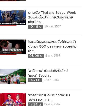
ยกระดับ Thailand Space Week
2024 ตั้งเป้าให้ไทยเป็นจุดหมาย
เชื่อมโยง...
10:46 น.
10 ต.ค. 2567
ไรเดอร์หลอนเจอหนุ่มสั่งไก่ทอดเจ้า
ดังกว่า 800 บาท พอมาส่งบอกไม่
จ่าย...
08:09 น.
2 ต.ค. 2567
‘อาร์สยาม’ เปิดตัวศิลปินใหม่
‘แบงค์ ธัชนนท์...
14:21 น.
13 ก.ย. 2567
‘อาร์สยาม’ เปิดโปรเจกต์พิเศษ
‘อีสาน BATTLE’...
17:34 น.
29 ส.ค. 2567