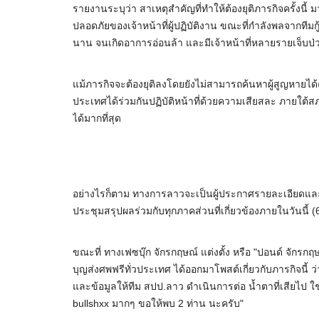
รายงานระบุว่า สาเหตุสำคัญที่ทำให้ต้องยุติภารกิจครั้งนี้ 
ปลอดภัยของเจ้าหน้าที่ผู้ปฏิบัติงาน ขณะที่กำลังพลจากทีมก
นาน จนเกิดอาการอ่อนล้า และมีเจ้าหน้าที่หลายรายเจ็บป
แม้ภารกิจจะต้องยุติลงโดยยังไม่สามารถค้นหาผู้สูญหายได้ค
ประเทศได้ร่วมกันปฏิบัติหน้าที่ด้วยความเสียสละ ภายใต้ส
ได้มากที่สุด
อย่างไรก็ตาม ทางการลาวจะเป็นผู้ประกาศรายละเอียดแ
ประชุมสรุปผลร่วมกับทุกภาคส่วนที่เกี่ยวข้องภายในวันนี้ (6
ขณะที่ ทางเฟซบุ๊ก จักรกฤษณ์ แต่งตั้ง หรือ "ปอนด์ จักรกฤ
บุญส่งศพฟรีทั่วประเทศ ได้ออกมาโพสต์เกี่ยวกับภารกิจนี้ ว่
และข้อมูลให้ทีม สปป.ลาว ดำเนินการต่อ น้ำตาที่เสียไป ใช่
bullshxx มากๆ ขอให้พบ 2 ท่าน นะครับ"