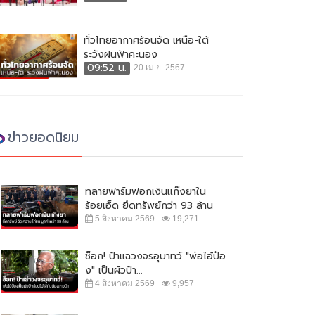
ทั่วไทยอากาศร้อนจัด เหนือ-ใต้
ระวังฝนฟ้าคะนอง
09:52 น.
20 เม.ย. 2567
ข่าวยอดนิยม
ทลายฟาร์มฟอกเงินแก๊งยาใน
ร้อยเอ็ด ยึดทรัพย์กว่า 93 ล้าน
5 สิงหาคม 2569
19,271
ช็อก! ป้าแฉวงจรอุบาทว์ "พ่อไอ้ป๋อ
ง" เป็นผัวป้า...
4 สิงหาคม 2569
9,957