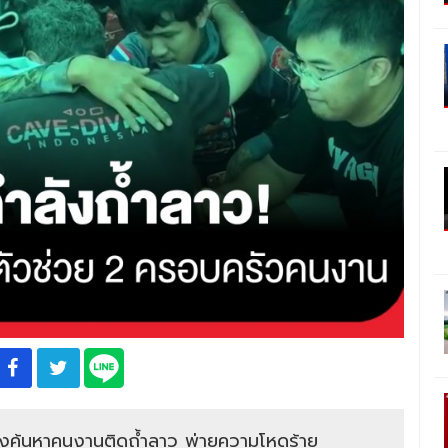
ลังค้นหาคนงานติดถ้ำลาว พ่ายความโหดร้าย