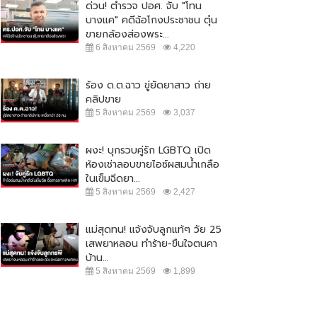
ด่วน! ตำรวจ ปอศ. จับ "โทน
บางแค" คดีฉ้อโกงประชาชน ตุ๋น
ขายกล้องส่องพระ...
6 สิงหาคม 2569
4,220
ร้อง ด.ต.ฉาว ขู่ยัดยาสาว ถ่าย
คลิปขาย
5 สิงหาคม 2569
3,037
ผงะ! บุกรวบคู่รัก LGBTQ เปิด
ห้องเช่าลอบขายไอซ์ผสมน้ำเกลือ
ในเข็มฉีดยา...
5 สิงหาคม 2569
2,427
แม่สุดทน! แจ้งจับลูกแท้ๆ วัย 25
เสพยาหลอน ทำร้าย-ขืนใจตนคา
บ้าน...
5 สิงหาคม 2569
1,899