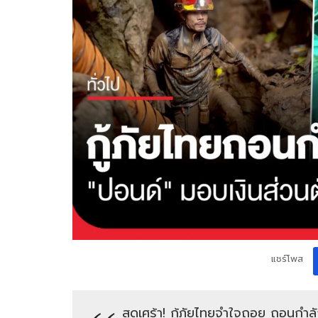
แชร์โพส
สุดเศร้า! กู้ภัยไทยจำใจถอย ถอนกำ