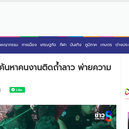
าชญากรรม
การเมือง
เศรษฐกิจ
กีฬา
บันเทิง
ภูมิภาค
เกษตร
ต่างปร
งค้นหาคนงานติดถ้ำลาว พ่ายความ
1