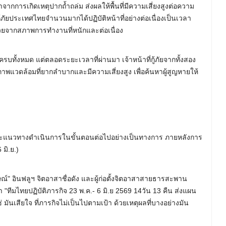
มาจากการเกิดเหตุปากถ้ำถล่ม ส่งผลให้พื้นที่มีความเสี่ยงสูงต่อความ
ู้ภัยประเทศไทยจำนวนมากได้ปฏิบัติหน้าที่อย่างต่อเนื่องเป็นเวลา
่วยจากสภาพการทำงานที่หนักและต่อเนื่อง
รบทั้งหมด แต่ตลอดระยะเวลาที่ผ่านมา เจ้าหน้าที่กู้ภัยจากทั้งสอง
ภาพแวดล้อมที่ยากลำบากและมีความเสี่ยงสูง เพื่อค้นหาผู้สูญหายให้
ละแนวทางดำเนินการในขั้นตอนต่อไปอย่างเป็นทางการ ภายหลังการ
 มิ.ย.)
ษณ์" อินฟลูฯ จิตอาสาชื่อดัง และผู้ก่อตั้งจิตอาสาสายธารสะพาน
า "ทีมไทยปฏิบัติภารกิจ 23 พ.ค.- 6 มิ.ย 2569 14วัน 13 คืน ส่งแผน
 มันเสียใจ ที่ภารกิจไม่เป็นไปตามเป้า ด้วยเหตุผลที่บางอย่างมัน