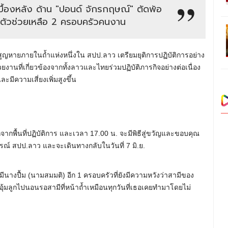
เบื้องหลัง ด้าน "ปอนด์ จักรกฤษณ์" ตัดพ้อ
นตัวช่วยเหลือ 2 ครอบครัวคนงาน
ผู้สูญหายภายในถ้ำแห่งหนึ่งใน สปป.ลาว เตรียมยุติการปฏิบัติการอย่าง
หน่วยงานที่เกี่ยวข้องจากทั้งลาวและไทยร่วมปฏิบัติภารกิจอย่างต่อเนื่อง
มีความเสี่ยงเพิ่มสูงขึ้น
ากพื้นที่ปฏิบัติการ และเวลา 17.00 น. จะมีพิธีสู่ขวัญและขอบคุณ
ูรณ์ สปป.ลาว และจะเดินทางกลับในวันที่ 7 มิ.ย.
ังมีนางปื้ม (นามสมมติ) อีก 1 ครอบครัวที่ยังมีความหวังว่าสามีของ
งอุ้มลูกไปนอนรอสามีที่หน้าถ้ำเหมือนทุกวันที่เธอเคยทำมาโดยไม่