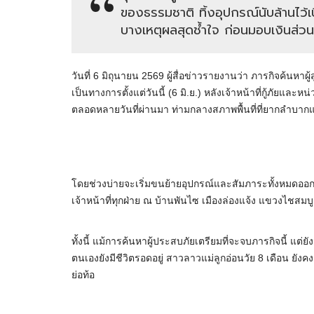
ของธรรมชาติ ทิ้งอุปกรณ์นับล้านไว้
บางเหตุผลสุดช้ำใจ ก่อนมอบเงินส่ว
วันที่ 6 มิถุนายน 2569 ผู้สื่อข่าวรายงานว่า ภารกิจค้นหา
เป็นทางการตั้งแต่วันนี้ (6 มิ.ย.) หลังเจ้าหน้าที่กู้ภัยและ
ตลอดหลายวันที่ผ่านมา ท่ามกลางสภาพพื้นที่ที่ยากลำบากและ
โดยช่วงบ่ายจะเริ่มขนย้ายอุปกรณ์และสัมภาระทั้งหมดออกจ
เจ้าหน้าที่ทุกฝ่าย ณ บ้านพันไซ เมืองล่องแจ้ง แขวงไชสมบ
ทั้งนี้ แม้การค้นหาผู้ประสบภัยเตรียมที่จะจบภารกิจนี้ แต่ย
ตนเองยังมีชีวิตรอดอยู่ สาวลาวแม่ลูกอ่อนวัย 8 เดือน ยังค
ย่อท้อ