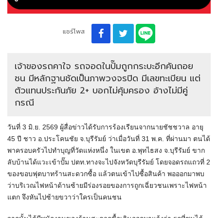
แชร์โพส
เจ้าของรถคาใจ รถจอดในปั๊มถูกกระบะอีกคันถอย
ชน มีหลักฐานชัดเป็นภาพวงจรปิด มีเลขทะเบียน แต่
ตัวแทนประกันภัย 2+ บอกไม่คุ้มครอง อ้างไม่มีคู่
กรณี
วันที่ 3 มิ.ย. 2569 ผู้สื่อข่าวได้รับการร้องเรียนจากนายชัชชวาล อายุ
45 ปี ชาว อ.ประโคนชัย จ.บุรีรัมย์ ว่าเมื่อวันที่ 31 พ.ค. ที่ผ่านมา ตนได้
พาครอบครัวไปทำบุญที่วัดแห่งหนึ่ง ในเขต อ.พุทไธสง จ.บุรีรัมย์ ขาก
ลับบ้านได้แวะเข้าปั๊ม ปตท.ทางจะไปจังหวัดบุรีรัมย์ โดยจอดรถแถวที่ 2
ของขอบฟุตบาทร้านสะดวกซื้อ แล้วตนเข้าไปซื้อสินค้า พอออกมาพบ
ว่าบริเวณไฟหน้าด้านซ้ายมีร่องรอยของการถูกเฉี่ยวชนเพราะไฟหน้า
แตก จึงหันไปซ้ายขวาว่าใครเป็นคนชน