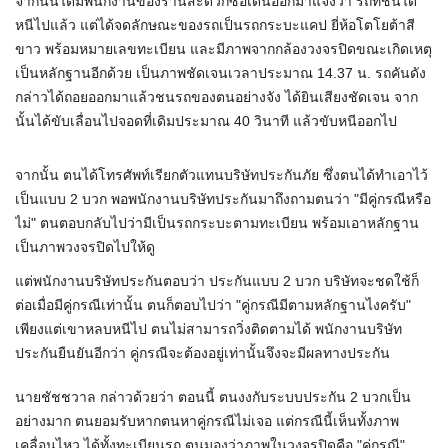
จากนั้นได้มีพนักงานของร้านสะดวกซื้อเดินออกมาแจ้งว่า รถที่ชนได้
หนีไปแล้ว แต่ได้จดลักษณะของรถเป็นรถกระบะแคป ยี่ห้อโตโยต้าสี
ขาว พร้อมหมายเลขทะเบียน และมีภาพจากกล้องวงจรปิดขณะเกิดเหตุ
เป็นหลักฐานอีกด้วย เป็นภาพชัดเจนเวลาประมาณ 14.37 น. รถคันดัง
กล่าวได้ถอยออกมาแล้วชนรถของตนอย่างจัง ได้ยินเสียงชัดเจน จาก
นั้นได้ขับเลื่อนไปจอดที่เดิมประมาณ 40 วินาที แล้วขับหนีออกไป
จากนั้น ตนได้โทรศัพท์เรียกตัวแทนบริษัทประกันภัย ซึ่งตนได้ทำเอาไว้
เป็นแบบ 2 บวก พอพนักงานบริษัทประกันมาถึงถามตนว่า "มีคู่กรณีหรือ
ไม่" ตนตอบกลับไปว่ามีเป็นรถกระบะตามทะเบียน พร้อมเอาหลักฐาน
เป็นภาพวงจรปิดไปให้ดู
แต่พนักงานบริษัทประกันตอบว่า ประกันแบบ 2 บวก บริษัทจะชดใช้ก็
ต่อเมื่อมีคู่กรณีเท่านั้น ตนก็ตอบไปว่า "คู่กรณีมีตามหลักฐานไงครับ"
เพียงแต่เขาหลบหนีไป ตนไม่สามารถวิ่งติดตามได้ พนักงานบริษัท
ประกันยืนยันอีกว่า คู่กรณีจะต้องอยู่เท่านั้นจึงจะมีผลทางประกัน
นายชัชชวาล กล่าวด้วยว่า ตอนนี้ ตนงงกับระบบประกัน 2 บวกเป็น
อย่างมาก ตนยอมรับหากตนหาคู่กรณีไม่เจอ แต่กรณีนี้เห็นทั้งภาพ
เคลื่อนไหว ได้ทั้งทะเบียนรถ ตนมองว่าภาพในวงจรปิดคือ "คู่กรณี"