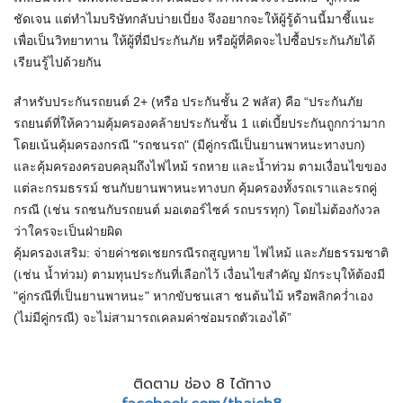
ชัดเจน แต่ทำไมบริษัทกลับบ่ายเบี่ยง จึงอยากจะให้ผู้รู้ด้านนี้มาชี้แนะ
เพื่อเป็นวิทยาทาน ให้ผู้ที่มีประกันภัย หรือผู้ที่คิดจะไปซื้อประกันภัยได้
เรียนรู้ไปด้วยกัน
สำหรับประกันรถยนต์ 2+ (หรือ ประกันชั้น 2 พลัส) คือ “ประกันภัย
รถยนต์ที่ให้ความคุ้มครองคล้ายประกันชั้น 1 แต่เบี้ยประกันถูกกว่ามาก
โดยเน้นคุ้มครองกรณี "รถชนรถ" (มีคู่กรณีเป็นยานพาหนะทางบก)
และคุ้มครองครอบคลุมถึงไฟไหม้ รถหาย และน้ำท่วม ตามเงื่อนไขของ
แต่ละกรมธรรม์ ชนกับยานพาหนะทางบก คุ้มครองทั้งรถเราและรถคู่
กรณี (เช่น รถชนกับรถยนต์ มอเตอร์ไซค์ รถบรรทุก) โดยไม่ต้องกังวล
ว่าใครจะเป็นฝ่ายผิด
คุ้มครองเสริม: จ่ายค่าชดเชยกรณีรถสูญหาย ไฟไหม้ และภัยธรรมชาติ
(เช่น น้ำท่วม) ตามทุนประกันที่เลือกไว้ เงื่อนไขสำคัญ มักระบุให้ต้องมี
"คู่กรณีที่เป็นยานพาหนะ" หากขับชนเสา ชนต้นไม้ หรือพลิกคว่ำเอง
(ไม่มีคู่กรณี) จะไม่สามารถเคลมค่าซ่อมรถตัวเองได้”
ติดตาม ช่อง 8 ได้ทาง