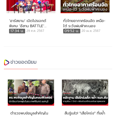
‘อาร์สยาม’ เปิดโปรเจกต์
ทั่วไทยอากาศร้อนจัด เหนือ-
พิเศษ ‘อีสาน BATTLE’...
ใต้ ระวังฝนฟ้าคะนอง
17:34 น.
09:52 น.
29 ส.ค. 2567
20 เม.ย. 2567
ข่าวยอดนิยม
ตำรวจพบข้อมูลสำคัญใน
สืบรู้แล้ว! "เสือโคร่ง" ที่ขย้ำ