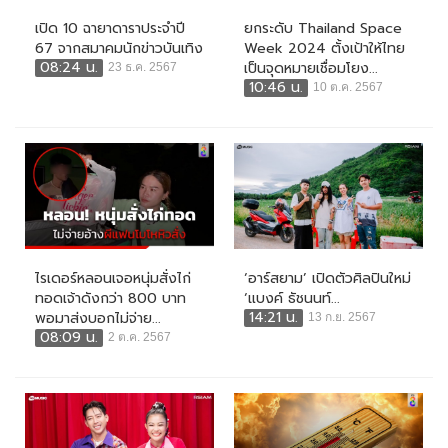
เปิด 10 ฉายาดาราประจำปี
ยกระดับ Thailand Space
67 จากสมาคมนักข่าวบันเทิง
Week 2024 ตั้งเป้าให้ไทย
08:24 น.
เป็นจุดหมายเชื่อมโยง...
23 ธ.ค. 2567
10:46 น.
10 ต.ค. 2567
ไรเดอร์หลอนเจอหนุ่มสั่งไก่
‘อาร์สยาม’ เปิดตัวศิลปินใหม่
ทอดเจ้าดังกว่า 800 บาท
‘แบงค์ ธัชนนท์...
14:21 น.
พอมาส่งบอกไม่จ่าย...
13 ก.ย. 2567
08:09 น.
2 ต.ค. 2567