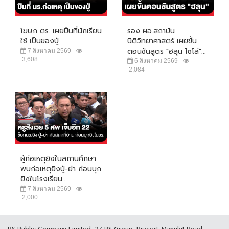
โฆษก ตร. เผยปืนที่นักเรียน
รอง ผอ.สถาบัน
ใช้ เป็นของปู่
นิติวิทยาศาสตร์ เผยขั้น
ตอนชันสูตร "ฮลุน โซโล่"...
7 สิงหาคม 2569
3,608
6 สิงหาคม 2569
2,084
ผู้ก่อเหตุยิงในสถานศึกษา
พบก่อเหตุยิงปู่-ย่า ก่อนบุก
ยิงในโรงเรียน...
7 สิงหาคม 2569
2,000
RS Public Company Limited. 27 RS Group, Prasert-Manukit Road,