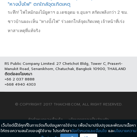
"หางบั้งไฟ" ตกใกล้จุดเกิดเหตุ
ระทึก! ไฟไหม้กองไม้ยูคาฯ อ.เดชอุดม จ.อุบลฯ สกัดเพลิงกว่า 2 ชม.
ชาวบ้านผงะเห็น "หางบั้งไฟ" ร่วงตกใกล้จุดเกิดเหตุ เจ้าหน้าที่เร่ง
หาสาเหตุที่แท้จริง
RS Public Company Limited. 27 Chetchot Bldg, Tower C, Prasert-
Manukit Road, Senanikhom, Chatuchak, Bangkok 10900, THAILAND
ติดต่อลงโฆษณา
+66 2 037 8888
+668 4940 4303
© COPYRIGHT 2017 THAICH8.COM, ALL RIGHT RESERVED.
ข้อกำหนดและเงื่อนไข
นโยบายความเป็นส่วนตัว
เว็บไซต์นี้ใช้คุกกี้ในการจัดเก็บข้อมูลการใช้งาน เพื่อนำมาปรับปรุงและพัฒนาเนื้อหา
ให้ตรงความสนใจของผู้ใช้งาน โปรดศึกษา
ข้อกำหนดและเงื่อนไข
และ
นโยบายความ