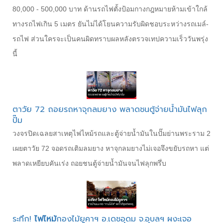
80,000 - 500,000 บาท ด้านรถไฟตั้งป้อมกางกฎหมายห้ามเข้าใกล้
ทางรถไฟเกิน 5 เมตร ยันไม่ได้โยนความรับผิดชอบระหว่างรถเมล์-
รถไฟ ส่วนใครจะเป็นคนผิดทราบผลหลังตรวจเทปความเร็ววันพรุ่ง
นี้
ตาวัย 72 ถอยรถหาจุกลมยาง พลาดชนตู้จ่ายน้ำมันไฟลุก
ปั๊ม
วงจรปิดเฉลยสาเหตุไฟไหม้รถและตู้จ่ายน้ำมันในปั๊มย่านพระราม 2
เผยตาวัย 72 จอดรถเติมลมยาง หาจุกลมยางไม่เจอจึงขยับรถหา แต่
พลาดเหยียบคันเร่ง ถอยชนตู้จ่ายน้ำมันจนไฟลุกพรึ่บ
ระทึก!
ไฟไหม้
กองไม้ยูคาฯ อ.เดชอุดม จ.อุบลฯ ผงะเจอ