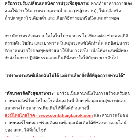
หรือการปรับเปลี่ยนเทคนิคการปรุงเพื่อสุขภาพ
:
หากทำอาหารถวายเอง
ลองใช้สารให้ความหวานแทนน้ำตาล (หญ้าหวาน), ใช้เกลือหรือ
น้ำปลาสูตรโซเดียมต่ำ และเลือกวิธีการอบหรือนึ่งแทนการทอด
การตักบาตรด้วยความใส่ใจในโภชนาการ ไม่เพียงแต่จะช่วยลดสถิติ
ความดัน ไขมัน และเบาหวานในหมู่พระสงฆ์ได้เท่านั้น แต่ยังเป็นการ
รักษาลมหายใจของพุทธศาสนาให้ยืนยาวต่อไป เพื่อให้พระสงฆ์มีพละ
กำลังในการปฏิบัติธรรมและเป็นที่พึ่งทางใจให้กับพวกเราสืบไป
“
เพราะพระสงฆ์เลือกฉันไม่ได้ แต่เราเลือกสิ่งที่ดีที่สุดถวายท่านได้
”
“
ตักบาตรคิดถึงสุขภาพพระ
” มาร่วมเป็นส่วนหนึ่งในการสร้างเสริมสุข
ภาพพระสงฆ์ไทยให้ไกลโรคตั้งแต่วันนี้ ศึกษาข้อมูลเมนูสุขภาพและ
แนวทางโภชนาการเพิ่มเติมได้ที่ลิ้งค์ด้านล่างนี้:
สงฆ์ไทยไกลโรค
- www.sonkthaiglairok.com
และสามารถรับชม
ภาพยนตร์โฆษณา พร้อมติดตามข้อมูลเพิ่มเติมได้ที่ช่องทางออนไลน์
ของ สสส. ได้ที่เว็บไซต์