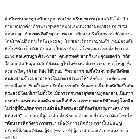
สำนักงานกองทุนสนับสนุนการสร้างเสริมสุขภาพ
(
สสส
.)
จึงได้ผนึก
กำลังกับภาคีองค์กรพระพุทธศาสนาและหน่วยงานที่เกี่ยวข้อง ริเริ่ม
แคมเปญ
“
ตักบาตรคิดถึงสุขภาพพระ
”
เพื่อส่งเสริมให้พระสงฆ์ไทยห่าง
ไกลโรคไม่ติดต่อเรื้อรัง (NCDs) โดยเล่าเรื่องราวผ่านตัวแทนผู้ล่วงลับ
ที่เป็นที่รัก เป็นที่คิดถึง และเป็นแรงบันดาลใจของคนไทยทั้งประเทศ
อย่าง
คุณเศรษฐา ศิระฉายา
,
คุณสรพงศ์ ชาตรี และคุณยอดรัก สลัก
ใจ
สามศิลปินผู้ล่วงลับที่ยังคงอยู่ในใจทุกคน ที่มาร่วมบอกบุญใหญ่ เพื่อ
ส่งสารถึงญาติโยมที่ยังมีชีวิตอยู่
“
พวกเราซาบซึ้งในความคิดถึงที่ทุก
คนส่งผ่านข้าวปลาอาหารในบาตรพระมาให้
”
คือข้อความที่พวกเขา
อยากสื่อสาร
“
แต่ในความรักนั้น เรากลับเห็นความเจ็บป่วยที่เกิดขึ้นกับ
พระสงฆ์โดยที่เราไม่ตั้งใจ เมื่อการตักบาตรอุทิศส่วนกุศลกลายเป็นการ
ส่งต่อ
‘
ของหวาน ของมัน ของเค็ม
’
ที่เราเคยชอบตอนมีชีวิตอยู่ โดยลืม
ไปว่าผู้ที่ฉันภัตตาหารเหล่านั้นคือพระสงฆ์ที่ต้องรับภาระทางสุขภาพ
แทนเรา
”
ด้วยเหตุนี้ผู้ล่วงลับ ทั้ง 3 ท่าน จึงอยากย้ำเตือนสติคนไทยให้
“
ตักบาตรคิดถึงสุขภาพพระ
”
เพื่อให้การอุทิศส่วนกุศลนั้นเป็นบุญ
บริสุทธิ์ที่ส่งผลดีทั้งต่อผู้รับ (พระสงฆ์) ผู้ล่วงลับ และตัวท่านเองอย่าง
แท้จริง