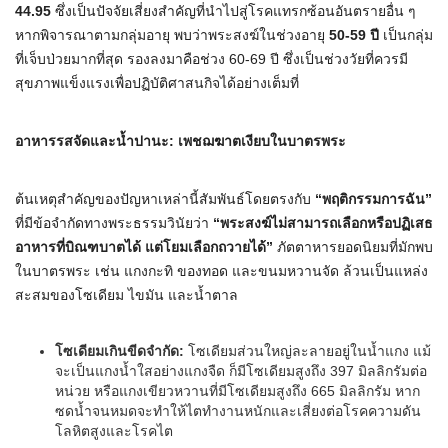
44.95
ซึ่งเป็นปัจจัยเสี่ยงสำคัญที่นำไปสู่โรคแทรกซ้อนอันตรายอื่น ๆ
หากพิจารณาตามกลุ่มอายุ พบว่าพระสงฆ์ในช่วงอายุ
50-59
ปี
เป็นกลุ่ม
ที่เจ็บป่วยมากที่สุด รองลงมาคือช่วง 60-69 ปี ซึ่งเป็นช่วงวัยที่ควรมี
สุขภาพแข็งแรงเพื่อปฏิบัติศาสนกิจได้อย่างเต็มที่
อาหารรสจัดและน้ำปานะ
:
เพชฌฆาตเงียบในบาตรพระ
ต้นเหตุสำคัญของปัญหาเหล่านี้สัมพันธ์โดยตรงกับ
“พฤติกรรมการฉัน”
ที่มีข้อจำกัดทางพระธรรมวินัยว่า
“
พระสงฆ์ไม่สามารถเลือกหรือปฏิเสธ
อาหารที่บิณฑบาตได้ แต่โยมเลือกถวายได้
”
ภัตตาหารยอดนิยมที่มักพบ
ในบาตรพระ เช่น แกงกะทิ ของทอด และขนมหวานจัด ล้วนเป็นแหล่ง
สะสมของโซเดียม ไขมัน และน้ำตาล
โซเดียมเกินขีดจำกัด
:
โซเดียมส่วนใหญ่ละลายอยู่ในน้ำแกง แม้
จะเป็นแกงน้ำใสอย่างแกงจืด ก็มีโซเดียมสูงถึง 397 มิลลิกรัมต่อ
หน่วย หรือแกงเขียวหวานที่มีโซเดียมสูงถึง 665 มิลลิกรัม หาก
ซดน้ำจนหมดจะทำให้ไตทำงานหนักและเสี่ยงต่อโรคความดัน
โลหิตสูงและโรคไต