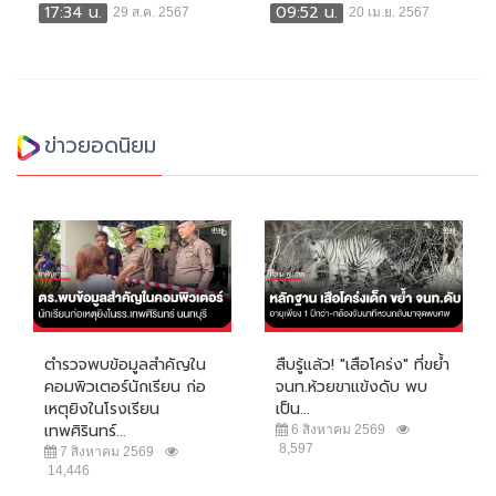
17:34 น.
09:52 น.
29 ส.ค. 2567
20 เม.ย. 2567
ข่าวยอดนิยม
ตำรวจพบข้อมูลสำคัญใน
สืบรู้แล้ว! "เสือโคร่ง" ที่ขย้ำ
คอมพิวเตอร์นักเรียน ก่อ
จนท.ห้วยขาแข้งดับ พบ
เหตุยิงในโรงเรียน
เป็น...
เทพศิรินทร์...
6 สิงหาคม 2569
8,597
7 สิงหาคม 2569
14,446