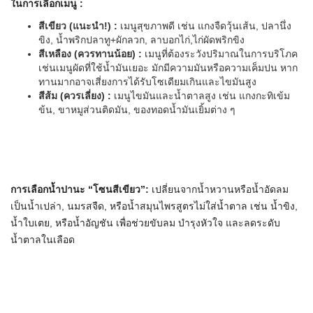
ในการเลือกเมนู
:
สีเขียว
(
แนะนำ
!) :
เมนูสุขภาพดี เช่น แกงจืดวุ้นเส้น, ปลานึ่ง
ขิง, น้ำพริกปลาทู+ผักลวก, ลาบอกไก่,ไก่ผัดพริกขิง
สีเหลือง
(
ควรทานน้อย
) :
เมนูที่ต้องระวังปริมาณในการบริโภค
เช่นเมนูผัดที่ใช้น้ำมันเยอะ มักมีความมันหรือความเค็มปน หาก
ทานมากอาจเสี่ยงการได้รับโซเดียมเกินและไขมันสูง
สีส้ม
(
ควรเลี่ยง
) :
เมนูไขมันและน้ำตาลสูง เช่น แกงกะทิเข้ม
ข้น, ขาหมูส่วนติดมัน, ของทอดน้ำมันเยิ้มต่าง ๆ
การเลือกน้ำปานะ
“
โซนสีเขียว
”:
เปลี่ยนจากน้ำหวานหรือน้ำอัดลม
เป็นน้ำเปล่า, นมรสจืด, หรือน้ำสมุนไพรสูตรไม่ใส่น้ำตาล เช่น น้ำขิง,
น้ำใบเตย, หรือน้ำอัญชัน เพื่อช่วยขับลม บำรุงหัวใจ และลดระดับ
น้ำตาลในเลือด