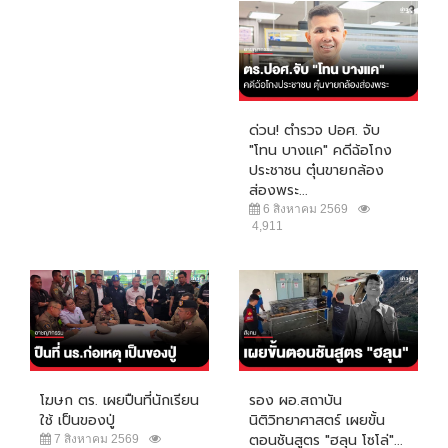
ด่วน! ตำรวจ ปอศ. จับ
"โทน บางแค" คดีฉ้อโกง
ประชาชน ตุ๋นขายกล้อง
ส่องพระ...
6 สิงหาคม 2569
4,911
โฆษก ตร. เผยปืนที่นักเรียน
รอง ผอ.สถาบัน
ใช้ เป็นของปู่
นิติวิทยาศาสตร์ เผยขั้น
ตอนชันสูตร "ฮลุน โซโล่"...
7 สิงหาคม 2569