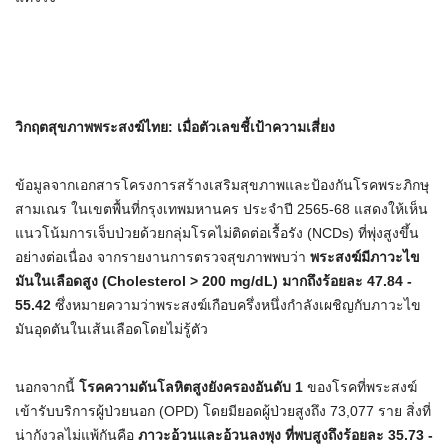
วิกฤตสุขภาพพระสงฆ์ไทย
:
เมื่อตัวเลขชี้เป้าความเสี่ยง
ข้อมูลจากเอกสารโครงการสร้างเสริมสุขภาพและป้องกันโรคพระภิกษุ
สามเณร ในเขตพื้นที่กรุงเทพมหานคร ประจำปี 2565-68 แสดงให้เห็น
แนวโน้มการเจ็บป่วยด้วยกลุ่มโรคไม่ติดต่อเรื้อรัง (NCDs) ที่พุ่งสูงขึ้น
อย่างต่อเนื่อง จากรายงานการตรวจสุขภาพพบว่า
พระสงฆ์มีภาวะไข
มันในเลือดสูง
(Cholesterol > 200 mg/dL)
มากถึงร้อยละ
47.84 -
55.42
ซึ่งหมายความว่าพระสงฆ์เกือบครึ่งหนึ่งกำลังเผชิญกับภาวะไข
มันอุดตันในเส้นเลือดโดยไม่รู้ตัว
นอกจากนี้
โรคความดันโลหิตสูงยังครองอันดับ
1
ของโรคที่พระสงฆ์
เข้ารับบริการผู้ป่วยนอก (OPD) โดยมียอดผู้ป่วยสูงถึง 73,077 ราย สิ่งที่
น่ากังวลไม่แพ้กันคือ
ภาวะอ้วนและอ้วนลงพุง ที่พบสูงถึงร้อยละ
35.73 -