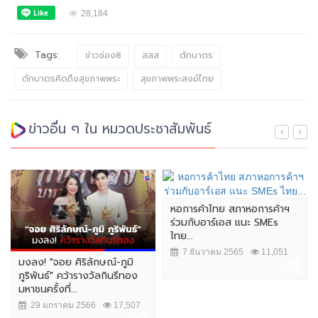
28,184
Tags:
ข่าวช่อง8
สสส
ตักบาตร
ตักบาตรคิดถึงสุขภาพพระ
สุขภาพพระสงฆ์ไทย
ข่าวอื่น ๆ ใน หมวดประชาสัมพันธ์
หอการค้าไทย สภาหอการค้าฯ
ร่วมกับอาร์เอส แนะ SMEs
ไทย...
7 ธันวาคม 2565
11,051
มงลง! "จอย ศิริลักษณ์-ภูมิ
ภูริพันธ์" คว้ารางวัลกินรีทอง
มหาชนครั้งที่...
29 มกราคม 2566
17,507