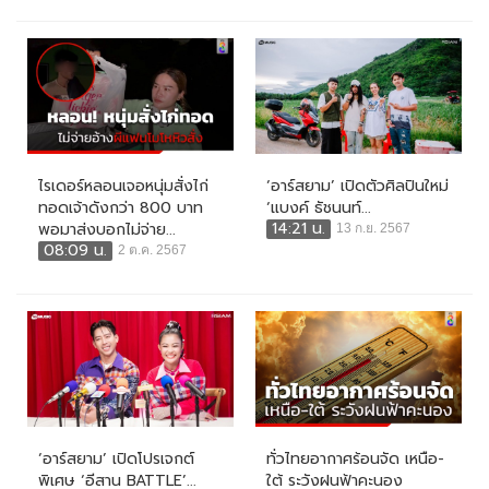
ไรเดอร์หลอนเจอหนุ่มสั่งไก่
‘อาร์สยาม’ เปิดตัวศิลปินใหม่
ทอดเจ้าดังกว่า 800 บาท
‘แบงค์ ธัชนนท์...
14:21 น.
พอมาส่งบอกไม่จ่าย...
13 ก.ย. 2567
08:09 น.
2 ต.ค. 2567
‘อาร์สยาม’ เปิดโปรเจกต์
ทั่วไทยอากาศร้อนจัด เหนือ-
พิเศษ ‘อีสาน BATTLE’...
ใต้ ระวังฝนฟ้าคะนอง