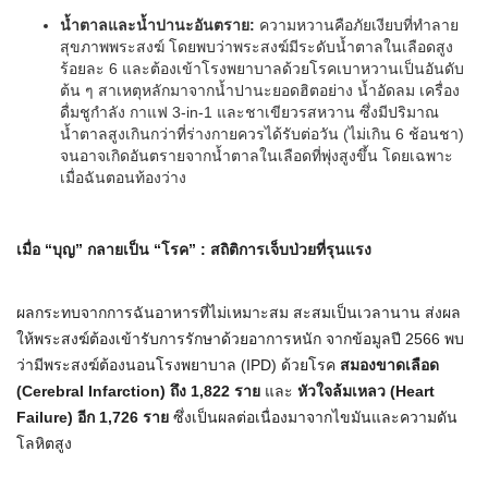
น้ำตาลและน้ำปานะอันตราย
:
ความหวานคือภัยเงียบที่ทำลาย
สุขภาพพระสงฆ์ โดยพบว่าพระสงฆ์มีระดับน้ำตาลในเลือดสูง
ร้อยละ 6 และต้องเข้าโรงพยาบาลด้วยโรคเบาหวานเป็นอันดับ
ต้น ๆ สาเหตุหลักมาจากน้ำปานะยอดฮิตอย่าง น้ำอัดลม เครื่อง
ดื่มชูกำลัง กาแฟ 3-in-1 และชาเขียวรสหวาน ซึ่งมีปริมาณ
น้ำตาลสูงเกินกว่าที่ร่างกายควรได้รับต่อวัน (ไม่เกิน 6 ช้อนชา)
จนอาจเกิดอันตรายจากน้ำตาลในเลือดที่พุ่งสูงขึ้น โดยเฉพาะ
เมื่อฉันตอนท้องว่าง
เมื่อ
“
บุญ
”
กลายเป็น
“
โรค
” :
สถิติการเจ็บป่วยที่รุนแรง
ผลกระทบจากการฉันอาหารที่ไม่เหมาะสม สะสมเป็นเวลานาน ส่งผล
ให้พระสงฆ์ต้องเข้ารับการรักษาด้วยอาการหนัก จากข้อมูลปี 2566 พบ
ว่ามีพระสงฆ์ต้องนอนโรงพยาบาล (IPD) ด้วยโรค
สมองขาดเลือด
(Cerebral Infarction)
ถึง
1,822
ราย
และ
หัวใจล้มเหลว
(Heart
Failure)
อีก
1,726
ราย
ซึ่งเป็นผลต่อเนื่องมาจากไขมันและความดัน
โลหิตสูง