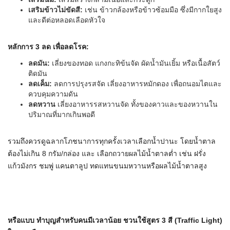
เสริมข้าวไม่ขัดสี
:
เช่น ข้าวกล้องหรือข้าวซ้อมมือ ซึ่งมีกากใยสูง
และดีต่อหลอดเลือดหัวใจ
หลักการ
3
ลด เพื่อลดโรค
:
ลดมัน
:
เลี่ยงของทอด แกงกะทิข้นจัด ผัดน้ำมันเยิ้ม หรือเนื้อสัตว์
ติดมัน
ลดเค็ม
:
ลดการปรุงรสจัด เลี่ยงอาหารหมักดอง เพื่อถนอมไตและ
ควบคุมความดัน
ลดหวาน
เลี่ยงอาหารรสหวานจัด ทั้งของคาวและของหวานใน
ปริมาณที่มากเกินพอดี
รวมถึงควรดูฉลากโภชนาการทุกครั้งเวลาเลือกน้ำปานะ โดยน้ำตาล
ต้องไม่เกิน 8 กรัม/กล่อง และ เลือกถวายผลไม้น้ำตาลต่ำ เช่น ฝรั่ง
แก้วมังกร ชมพู่ แคนตาลูป ทดแทนขนมหวานหรือผลไม้น้ำตาลสูง
หรือแบบ ทำบุญสำหรับคนมีเวลาน้อย ชวนใช้สูตร
3
สี
(Traffic Light)