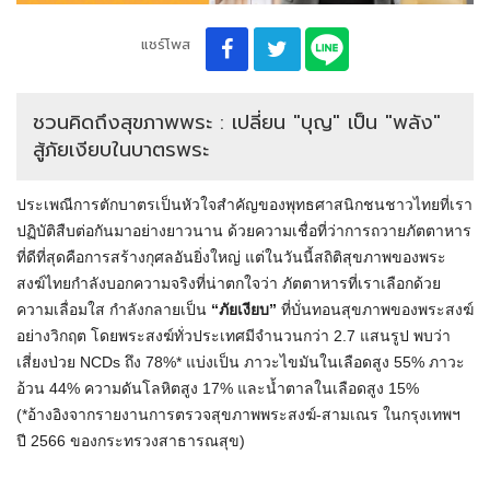
แชร์โพส
ชวนคิดถึงสุขภาพพระ : เปลี่ยน "บุญ" เป็น "พลัง"
สู้ภัยเงียบในบาตรพระ
ประเพณีการตักบาตรเป็นหัวใจสำคัญของพุทธศาสนิกชนชาวไทยที่เรา
ปฏิบัติสืบต่อกันมาอย่างยาวนาน ด้วยความเชื่อที่ว่าการถวายภัตตาหาร
ที่ดีที่สุดคือการสร้างกุศลอันยิ่งใหญ่ แต่ในวันนี้สถิติสุขภาพของพระ
สงฆ์ไทยกำลังบอกความจริงที่น่าตกใจว่า ภัตตาหารที่เราเลือกด้วย
ความเลื่อมใส กำลังกลายเป็น
“ภัยเงียบ”
ที่บั่นทอนสุขภาพของพระสงฆ์
อย่างวิกฤต โดยพระสงฆ์ทั่วประเทศมีจำนวนกว่า 2.7 แสนรูป พบว่า
เสี่ยงป่วย NCDs ถึง 78%* แบ่งเป็น ภาวะไขมันในเลือดสูง 55% ภาวะ
อ้วน 44% ความดันโลหิตสูง 17% และน้ำตาลในเลือดสูง 15%
(*อ้างอิงจากรายงานการตรวจสุขภาพพระสงฆ์-สามเณร ในกรุงเทพฯ
ปี 2566 ของกระทรวงสาธารณสุข)