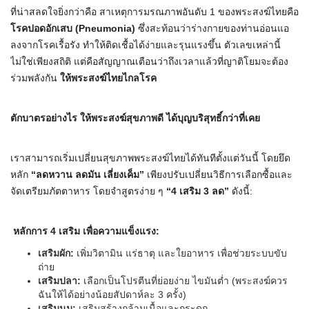
ที่น่าสลดใจยิ่งกว่าคือ สาเหตุการมรณภาพอันดับ 1 ของพระสงฆ์ไทยคือ
โรคปอดอักเสบ
(Pneumonia)
ซึ่งสะท้อนว่าร่างกายของท่านอ่อนแอ
ลงจากโรคเรื้อรัง ทำให้ติดเชื้อได้ง่ายและรุนแรงขึ้น ตัวเลขเหล่านี้
ไม่ใช่เพียงสถิติ แต่คือสัญญาณเตือนว่าถึงเวลาแล้วที่ญาติโยมจะต้อง
ร่วมพลังกัน
ให้พระสงฆ์ไทยไกลโรค
ตักบาตรอย่างไร ให้พระสงฆ์สุขภาพดี ได้บุญบริสุทธิ์กว่าที่เคย
เราสามารถเริ่มเปลี่ยนสุขภาพพระสงฆ์ไทยได้ทันทีตั้งแต่วันนี้ โดยยึด
หลัก
“ลดหวาน ลดมัน เลี่ยงเค็ม”
เพียงปรับเปลี่ยนวิธีการเลือกซื้อและ
จัดเตรียมภัตตาหาร โดยจำสูตรง่าย ๆ
“4
เสริม
3
ลด
”
ดังนี้:
หลักการ
4
เสริม เพื่อความแข็งแรง
:
เสริมผัก
:
เพิ่มวิตามิน แร่ธาตุ และใยอาหาร เพื่อช่วยระบบขับ
ถ่าย
เสริมปลา
:
เลือกเป็นโปรตีนที่ย่อยง่าย ไขมันต่ำ (พระสงฆ์ควร
ฉันให้ได้อย่างน้อยสัปดาห์ละ 3 ครั้ง)
เสริมนม
:
เสริมสร้างกล้ามเนื้อและกระดูก