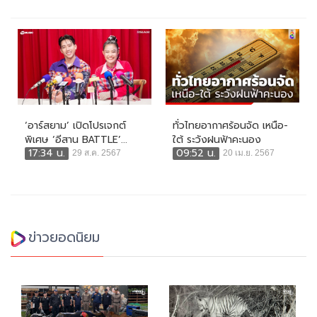
‘อาร์สยาม’ เปิดโปรเจกต์
ทั่วไทยอากาศร้อนจัด เหนือ-
พิเศษ ‘อีสาน BATTLE’...
ใต้ ระวังฝนฟ้าคะนอง
17:34 น.
09:52 น.
29 ส.ค. 2567
20 เม.ย. 2567
ข่าวยอดนิยม