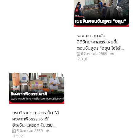
รอง ผอ.สถาบัน
นิติวิทยาศาสตร์ เผยขั้น
ตอนชันสูตร "ฮลุน โซโล่"...
6 สิงหาคม 2569
2,018
กรมวิชาการเกษตร ปั้น "สี
ผงจากพืชธรรมชาติ"
อัญชัน-แครอท-ใบเตย...
5 สิงหาคม 2569
1,502