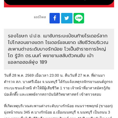
แชร์โพส
รองโฆษก ป.ป.ช. เมาขับกระบะเป๋ชนท้ายไรเดอร์ลาก
ไปไกลจนยางแตก ไรเดอร์แขนขาด เสียชีวิตบริเวณ
สะพานต่างระดับบางรักน้อย โวเป็นข้าราชการใหญ่
โต รู้จัก ตร.นนท์ พยายามสลับตัวคนขับ เป่า
แอลกอฮอล์พุ่ง 189
วันที่ 28 พ.ค. 2569 เมื่อเวลา 23.00 น. คืนวันที่ 27 พ.ค. ที่ผ่านมา
ตำรวจ สภ. บางศรีเมือง จ.นนทบุรี ได้รับแจ้งเหตุรถจักรยานยนต์ถูกรถ
กระบะชนแล้วหนี ทำให้มีผู้เสียชีวิต 1 ราย เจ้าหน้าที่อาสาสมัครกู้ภัย
ป่อเต็กตึ๊ง และแพทย์จากสถาบันนิติวิทยาศาสตร์ เข้าตรวจสอบ
ที่เกิดเหตุบริเวณสะพานต่างระดับบางรักน้อย ถนนราชพฤกษ์ (ขาออก)
มุ่งหน้าถนน 345 ต.บางรักน้อย อ.เมืองนนทบุรี จ.นนทบุรี เป็นถนน 3