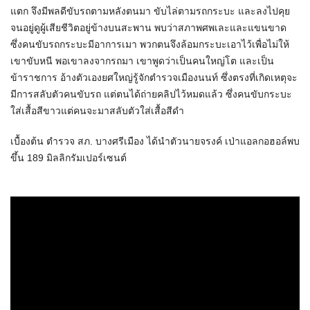
แตก จึงมีพลดีขับรถตามหลังตนมา ขับไล่ตามรถกระบะ และลงไปคุย
จนอยู่ดูผู้เสียชีวิตอยู่ข้างบนสะพาน พบว่าสภาพศพเละและแขนขาด
ซึ่งคนขับรถกระบะมีอาการเมา พวกตนจึงล้อมกระบะเอาไว้เพื่อไม่ให้
เขาขับหนี พอเขาลงจากรถมา เขาพูดว่าเป็นคนใหญ่โต และเป็น
ข้าราชการ อ้างตัวเองยศใหญ่รู้จักตำรวจเมืองนนท์ ซึ่งตรงที่เกิดเหตุจะ
มีการสลับตัวคนขับรถ แต่ตนได้ถ่ายคลิปไว้หมดแล้ว ซึ่งคนขับกระบะ
ใส่เสื้อสีขาวแต่คนจะมาสลับตัวใส่เสื้อสีดำ
เบื้องต้น ตำรวจ สภ. บางศรีเมือง ได้นำตัวนายจรงค์ เป่าแอลกอฮอล์พบ
ขึ้น 189 มิลลิกรัมเปอร์เซนต์