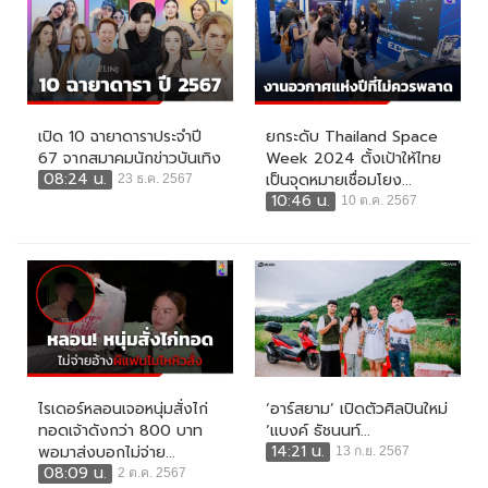
เปิด 10 ฉายาดาราประจำปี
ยกระดับ Thailand Space
67 จากสมาคมนักข่าวบันเทิง
Week 2024 ตั้งเป้าให้ไทย
08:24 น.
เป็นจุดหมายเชื่อมโยง...
23 ธ.ค. 2567
10:46 น.
10 ต.ค. 2567
ไรเดอร์หลอนเจอหนุ่มสั่งไก่
‘อาร์สยาม’ เปิดตัวศิลปินใหม่
ทอดเจ้าดังกว่า 800 บาท
‘แบงค์ ธัชนนท์...
14:21 น.
พอมาส่งบอกไม่จ่าย...
13 ก.ย. 2567
08:09 น.
2 ต.ค. 2567