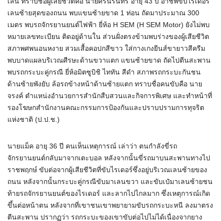
เลน ทราบชื่อผู้เสียชีวิตคือ นายศรนรินทร์ อายุ 43 ปี อาชีพขับไรเดอร์
เลนซ้ายสุดของถนน พบแขนซ้ายขาด 1 ท่อน ถัดมาประมาณ 300
เมตร พบรถจักรยานยนต์ไฟฟ้า ยี่ห้อ H SEM (H SEM Motor) ยังไม่พบ
หมายเลขทะเบียน ติดอยู่ด้านใน ส่วนฝั่งตรงข้ามพบร่างของผู้เสียชีวิต
สภาพศพนอนหงาย สวมเสื้อคอปกสีขาว ใส่กางเกงยีนส์ขายาวสีครีม
พบบาดแผลบริเวณศีรษะด้านขวาแตก แขนซ้ายขาด ถัดไปตีนสะพาน
พบรถกระบะคู่กรณี ยี่ห้อมิตซูบิชิ ไททัน สีดำ สภาพรถกระบะกันชน
ด้านซ้ายพังยับ ล้อรถข้างหน้าด้านซ้ายแตก ทราบชื่อคนขับคือ นาย
จรงค์ ตำแหน่งอำนวยการสำนักสืบสวนและกิจการพิเศษ และทำหน้าที่
รองโฆษกสำนักงานคณะกรรมการป้องกันและปราบปรามการทุจริต
แห่งชาติ (ป.ป.ช.)
นายแม็ค อายุ 36 ปี คนเห็นเหตุการณ์ เล่าว่า ตนกำลังขี่รถ
จักรยานยนต์กลับมาจากเตะบอล หลังจากนั้นขี่รถมาบนสะพานทางไป
ราชพฤกษ์ ขับต่อจากผู้เสียชีวิตที่ขับไรเดอร์ซึ่งอยู่บริเวณเลนซ้ายของ
ถนน หลังจากนั้นกระบะคู่กรณีขับมาเลนขวา และขับเป๋มาเลนซ้ายชน
ท้ายรถจักรยานยนต์ของไรเดอร์ และลากไปไกลมาก ซึ่งเหตุการณ์เกิด
ขึ้นต่อหน้าตน หลังจากที่เขาชนเขาพยายามขับรถกระบะหนี ลงมาตรง
ตีนสะพาน ปรากฏว่า รถกระบะของเขาขับต่อไปไม่ได้เนื่องจากยาง