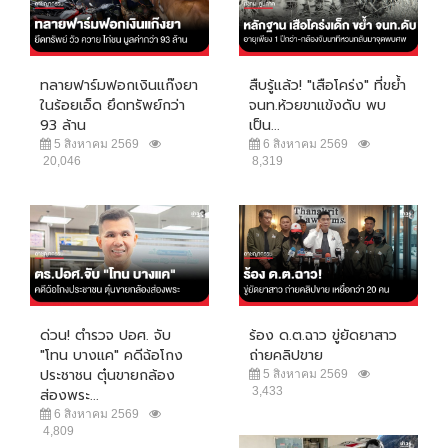
ทลายฟาร์มฟอกเงินแก๊งยา
สืบรู้แล้ว! "เสือโคร่ง" ที่ขย้ำ
ในร้อยเอ็ด ยึดทรัพย์กว่า
จนท.ห้วยขาแข้งดับ พบ
93 ล้าน
เป็น...
5 สิงหาคม 2569
6 สิงหาคม 2569
20,046
8,319
ด่วน! ตำรวจ ปอศ. จับ
ร้อง ด.ต.ฉาว ขู่ยัดยาสาว
"โทน บางแค" คดีฉ้อโกง
ถ่ายคลิปขาย
ประชาชน ตุ๋นขายกล้อง
5 สิงหาคม 2569
3,433
ส่องพระ...
6 สิงหาคม 2569
4,809