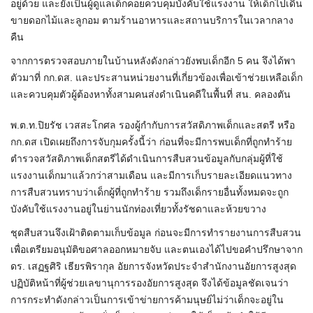
อยู่ด้วย และยังเป็นผู้ดูแลเด็กคอยควบคุมบังคับใช้แรงงาน ให้เด็กไปเดิน
ขายดอกไม้และลูกอม ตามร้านอาหารและสถานบริการในเวลากลาง
คืน
จากการตรวจสอบภายในบ้านหลังดังกล่าวยังพบเด็กอีก 5 คน จึงได้พา
ตัวมาที่ กก.ดส. และประสานหน่วยงานที่เกี่ยวข้องเพื่อเข้าช่วยเหลือเด็ก
และควบคุมตัวผู้ต้องหาทั้งสามคนส่งดำเนินคดีในพื้นที่ สน. คลองตัน
พ.ต.ท.ปิยรัช เวสสะโกศล รองผู้กำกับการสวัสดิภาพเด็กและสตรี หรือ
กก.ดส เปิดเผยถึงการจับกุมครั้งนี้ว่า ก่อนที่จะมีการพบเด็กที่ถูกทำร้าย
ตำรวจสวัสดิภาพเด็กสตรีได้ดำเนินการสืบสวนข้อมูลกับกลุ่มผู้ที่ใช้
แรงงานเด็กมาแล้วกว่าสามเดือน และมีการเก็บรายละเอียดแนวทาง
การสืบสวนทราบว่าเด็กผู้ที่ถูกทำร้าย รวมถึงเด็กรายอื่นทั้งหมดจะถูก
บังคับใช้แรงงานอยู่ในย่านนักท่องเที่ยวทั้งรัชดาและห้วยขวาง
ชุดสืบสวนจึงเฝ้าติดตามเก็บข้อมูล ก่อนจะมีการทำรายงานการสืบสวน
เพื่อเตรียมอนุมัติขอศาลออกหมายจับ และตนเองได้ไปขอคำปรึกษาจาก
ดร. เสฏฐศิริ เธียรพิรากุล อัยการจังหวัดประจำสำนักงานอัยการสูงสุด
ปฏิบัติหน้าที่ผู้ช่วยเลขานุการรองอัยการสูงสุด จึงได้ข้อมูลชัดเจนว่า
การกระทำดังกล่าวเป็นการเข้าข่ายการค้ามนุษย์ไม่ว่าเด็กจะอยู่ใน