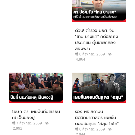
ด่วน! ตำรวจ ปอศ. จับ
"โทน บางแค" คดีฉ้อโกง
ประชาชน ตุ๋นขายกล้อง
ส่องพระ...
6 สิงหาคม 2569
4,864
โฆษก ตร. เผยปืนที่นักเรียน
รอง ผอ.สถาบัน
ใช้ เป็นของปู่
นิติวิทยาศาสตร์ เผยขั้น
ตอนชันสูตร "ฮลุน โซโล่"...
7 สิงหาคม 2569
2,992
6 สิงหาคม 2569
2,044