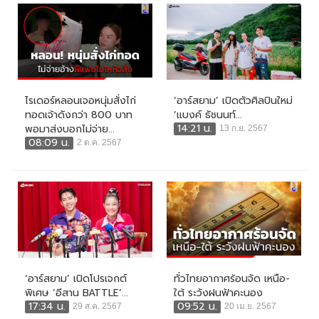
ไรเดอร์หลอนเจอหนุ่มสั่งไก่
‘อาร์สยาม’ เปิดตัวศิลปินใหม่
ทอดเจ้าดังกว่า 800 บาท
‘แบงค์ ธัชนนท์...
14:21 น.
พอมาส่งบอกไม่จ่าย...
13 ก.ย. 2567
08:09 น.
2 ต.ค. 2567
‘อาร์สยาม’ เปิดโปรเจกต์
ทั่วไทยอากาศร้อนจัด เหนือ-
พิเศษ ‘อีสาน BATTLE’...
ใต้ ระวังฝนฟ้าคะนอง
17:34 น.
09:52 น.
29 ส.ค. 2567
20 เม.ย. 2567