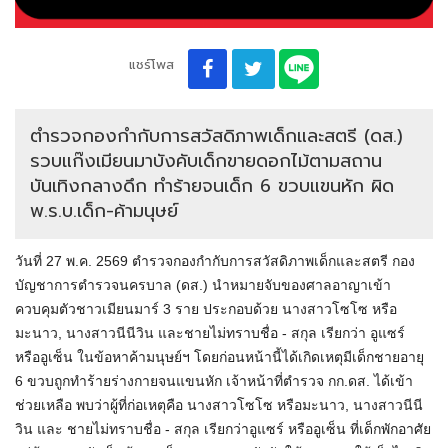
แชร์โพส
ตำรวจกองกำกับการสวัสดิภาพเด็กและสตรี (ดส.)
รวบแก๊งเมียนมาบังคับเด็กขายดอกไม้ตามสถาน
บันเทิงกลางดึก ทำร้ายจนเด็ก 6 ขวบแขนหัก ผิด
พ.ร.บ.เด็ก-ค้ามนุษย์
วันที่ 27 พ.ค. 2569 ตำรวจกองกำกับการสวัสดิภาพเด็กและสตรี กอง
บัญชาการตำรวจนครบาล (ดส.) นำหมายจับของศาลอาญาเข้า
ควบคุมตัวชาวเมียนมาร์ 3 ราย ประกอบด้วย นางสาวโซโซ หรือ
มะนาว, นางสาวนีนีวิน และชายไม่ทราบชื่อ - สกุล เรียกว่า อูแซร์
หรืออูเซ็น ในข้อหาค้ามนุษย์ฯ โดยก่อนหน้านี้ได้เกิดเหตุมีเด็กชายอายุ
6 ขวบถูกทำร้ายร่างกายจนแขนหัก เจ้าหน้าที่ตำรวจ กก.ดส. ได้เข้า
ช่วยเหลือ พบว่าผู้ที่ก่อเหตุคือ นางสาวโซโซ หรือมะนาว, นางสาวนีนี
วิน และ ชายไม่ทราบชื่อ - สกุล เรียกว่าอูแซร์ หรืออูเซ็น ที่เด็กพักอาศัย