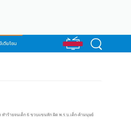
มีเดียโซน
ำร้ายจนเด็ก 6 ขวบแขนหัก ผิด พ.ร.บ.เด็ก-ค้ามนุษย์