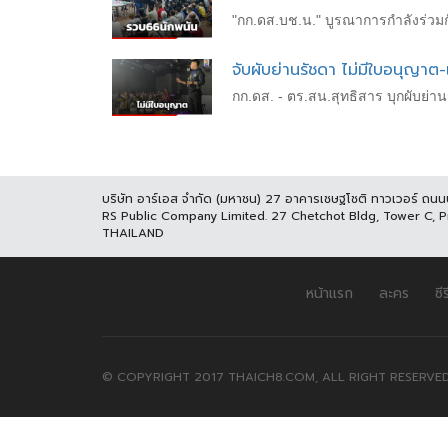
"กก.ดส.บช.น." บูรณาการกำลังร่วมก
จับผับย่านรัชดา ไม่มีใบอนุญาต-
กก.ดส. - ตร.สน.สุทธิสาร บุกผับย่าน
บริษัท อาร์เอส จำกัด (มหาชน) 27 อาคารเชษฐโชติ ทาวเวอร์ ถน
RS Public Company Limited. 27 Chetchot Bldg, Tower C, 
THAILAND
หน้าแรก
ละคร
ซีร
© COPYRIGHT 2017 THAICH8.COM, ALL RIGHT RESERVED