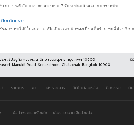
ับ สน.บางยี่ขัน และ กก.สส.บก.น.7 จับกุมบ่อนลักลอบเล่นการพนัน
เปิดเกินเวลา
รัชดาฯ พบไม่มีใบอนุญาต เปิดเกินเวลา นักท่องเที่ยวเต็มร้าน พบฉี่ม่วง 3 รา
นประเสริฐมนูกิจ แขวงเสนานิคม เขตจตุจักร กรุงเทพฯ 10900
ติ
Prasert-Manukit Road, Senanikhom, Chatuchak, Bangkok 10900,
ีส์
รายการ
ข่าว
ผังรายการ
วิดีโอย้อนหลัง
กิจกรรม
มีเ
.
ข้อกำหนดและเงื่อนไข
นโยบายความเป็นส่วนตัว