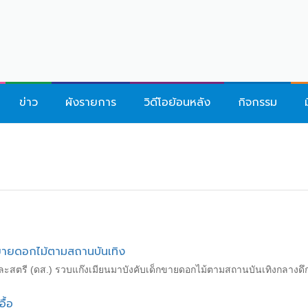
ข่าว
ผังรายการ
วิดีโอย้อนหลัง
กิจกรรม
กขายดอกไม้ตามสถานบันเทิง
สตรี (ดส.) รวบแก๊งเมียนมาบังคับเด็กขายดอกไม้ตามสถานบันเทิงกลางดึก ท
ื้อ