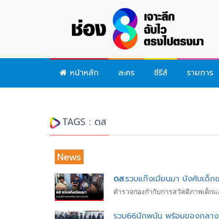
หน้าหลัก
ละคร
ซีรีส์
รายการ
TAGS : ดส
News
ดส
.รวบแก๊งเมียนมา บังคับเด็
ตำรวจกองกำกับการสวัสดิภาพเด็กและ
รวบ66นักพนัน พร้อมของกลางอ