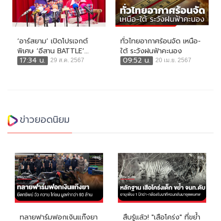
‘อาร์สยาม’ เปิดโปรเจกต์
ทั่วไทยอากาศร้อนจัด เหนือ-
พิเศษ ‘อีสาน BATTLE’...
ใต้ ระวังฝนฟ้าคะนอง
17:34 น.
09:52 น.
29 ส.ค. 2567
20 เม.ย. 2567
ข่าวยอดนิยม
ทลายฟาร์มฟอกเงินแก๊งยา
สืบรู้แล้ว! "เสือโคร่ง" ที่ขย้ำ