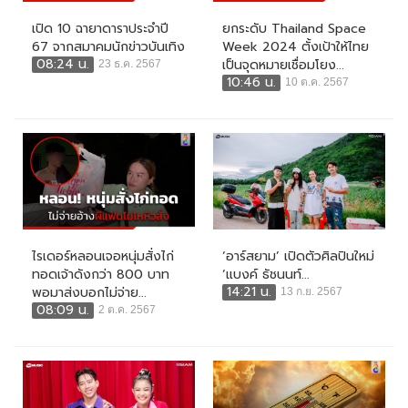
เปิด 10 ฉายาดาราประจำปี
ยกระดับ Thailand Space
67 จากสมาคมนักข่าวบันเทิง
Week 2024 ตั้งเป้าให้ไทย
08:24 น.
เป็นจุดหมายเชื่อมโยง...
23 ธ.ค. 2567
10:46 น.
10 ต.ค. 2567
ไรเดอร์หลอนเจอหนุ่มสั่งไก่
‘อาร์สยาม’ เปิดตัวศิลปินใหม่
ทอดเจ้าดังกว่า 800 บาท
‘แบงค์ ธัชนนท์...
14:21 น.
พอมาส่งบอกไม่จ่าย...
13 ก.ย. 2567
08:09 น.
2 ต.ค. 2567