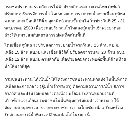
กรมชลประทาน ร่วมกับการไฟฟ้าฝ่ายผลิตแห่งประเทศไทย (กฟผ.)
ปรับแผนบริหารจัดการน้ำ โดยทยอยลดการระบายน้ำจากเขื่อนภูมิพล
จ.ตาก และเขื่อนสิริกิติ์ จ.อุตรดิตถ์ แบบขั้นบันได ในช่วงวันที่ 25 - 31
พฤษภาคม 2569 เพื่อชะลอปริมาณน้ำไหลลงสู่ลุ่มน้ำเจ้าพระยาตอน
ล่างให้เหมาะสมกับสถานการณ์ฝนที่ตกในพื้นที่
โดยเขื่อนภูมิพล จะปรับลดการระบายน้ำจากวันละ 25 ล้าน ลบ.ม.
เหลือ 15 ล้าน ลบ.ม. และเขื่อนสิริกิติ์ ปรับลดจากวันละ 20 ล้าน ลบ.ม.
เหลือ 12 ล้าน ลบ.ม. ตามลำดับ เพื่อช่วยลดผลกระทบต่อพื้นที่ด้านท้าย
น้ำให้มากที่สุด
กรมชลประทาน ได้เน้นย้ำให้โครงการชลประทานทุกแห่ง ในพื้นที่ภาค
เหนือและภาคกลาง (ลุ่มน้ำเจ้าพระยา) ติดตามสถานการณ์น้ำ สภาพ
อากาศ และปริมาณฝนอย่างต่อเนื่อง พร้อมประสานหน่วยงานที่
เกี่ยวข้องแจ้งเตือนประชาชนในพื้นที่ลุ่มต่ำริมแม่น้ำเจ้าพระยา ให้
ติดตามข้อมูลข่าวสารจากทางราชการอย่างใกล้ชิด เพื่อเตรียมพร้อม
รับสถานการณ์น้ำที่อาจเปลี่ยนแปลงได้ในระยะนี้