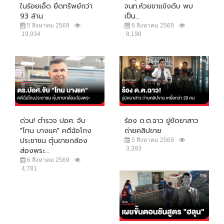
ในร้อยเอ็ด ยึดทรัพย์กว่า
จนท.ห้วยขาแข้งดับ พบ
93 ล้าน
เป็น...
5 สิงหาคม 2569
6 สิงหาคม 2569
19,934
8,198
ด่วน! ตำรวจ ปอศ. จับ
ร้อง ด.ต.ฉาว ขู่ยัดยาสาว
"โทน บางแค" คดีฉ้อโกง
ถ่ายคลิปขาย
ประชาชน ตุ๋นขายกล้อง
5 สิงหาคม 2569
3,393
ส่องพระ...
6 สิงหาคม 2569
4,781