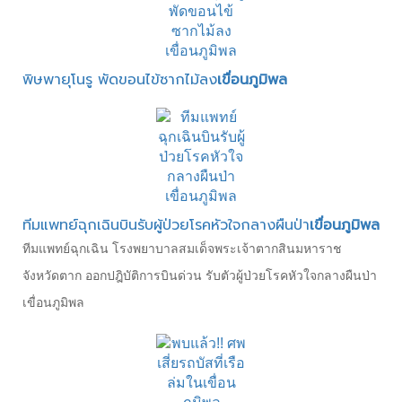
พิษพายุโนรู พัดขอนไข้ซากไม้ลง
เขื่อนภูมิพล
ทีมแพทย์ฉุกเฉินบินรับผู้ป่วยโรคหัวใจกลางผืนป่า
เขื่อนภูมิพล
ทีมแพทย์ฉุกเฉิน โรงพยาบาลสมเด็จพระเจ้าตากสินมหาราช
จังหวัดตาก ออกปฎิบัติการบินด่วน รับตัวผู้ป่วยโรคหัวใจกลางผืนป่า
เขื่อนภูมิพล