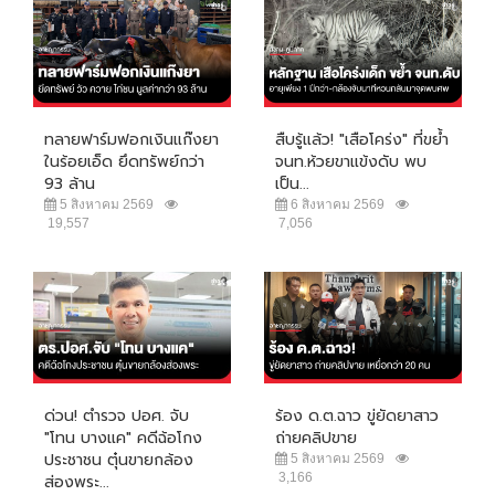
ทลายฟาร์มฟอกเงินแก๊งยา
สืบรู้แล้ว! "เสือโคร่ง" ที่ขย้ำ
ในร้อยเอ็ด ยึดทรัพย์กว่า
จนท.ห้วยขาแข้งดับ พบ
93 ล้าน
เป็น...
5 สิงหาคม 2569
6 สิงหาคม 2569
19,557
7,056
ด่วน! ตำรวจ ปอศ. จับ
ร้อง ด.ต.ฉาว ขู่ยัดยาสาว
"โทน บางแค" คดีฉ้อโกง
ถ่ายคลิปขาย
ประชาชน ตุ๋นขายกล้อง
5 สิงหาคม 2569
3,166
ส่องพระ...