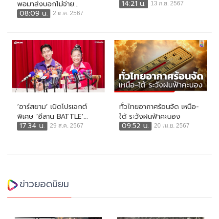
14:21 น.
พอมาส่งบอกไม่จ่าย...
13 ก.ย. 2567
08:09 น.
2 ต.ค. 2567
‘อาร์สยาม’ เปิดโปรเจกต์
ทั่วไทยอากาศร้อนจัด เหนือ-
พิเศษ ‘อีสาน BATTLE’...
ใต้ ระวังฝนฟ้าคะนอง
17:34 น.
09:52 น.
29 ส.ค. 2567
20 เม.ย. 2567
ข่าวยอดนิยม