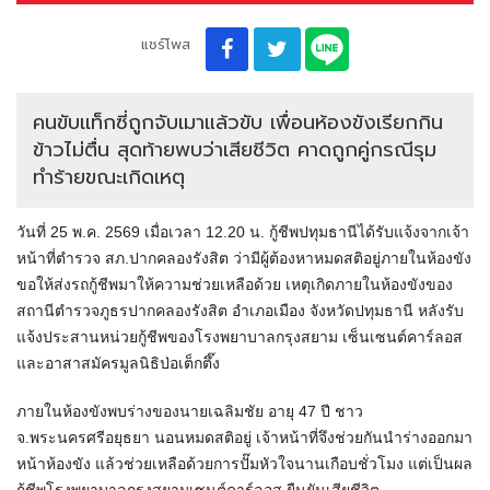
แชร์โพส
คนขับเเท็กซี่ถูกจับเมาแล้วขับ เพื่อนห้องขังเรียกกิน
ข้าวไม่ตื่น สุดท้ายพบว่าเสียชีวิต คาดถูกคู่กรณีรุม
ทำร้ายขณะเกิดเหตุ
วันที่ 25 พ.ค. 2569 เมื่อเวลา 12.20 น. กู้ชีพปทุมธานีได้รับแจ้งจากเจ้า
หน้าที่ตำรวจ สภ.ปากคลองรังสิต ว่ามีผู้ต้องหาหมดสติอยู่ภายในห้องขัง
ขอให้ส่งรถกู้ชีพมาให้ความช่วยเหลือด้วย เหตุเกิดภายในห้องขังของ
สถานีตำรวจภูธรปากคลองรังสิต อำเภอเมือง จังหวัดปทุมธานี หลังรับ
แจ้งประสานหน่วยกู้ชีพของโรงพยาบาลกรุงสยาม เซ็นเซนต์คาร์ลอส
และอาสาสมัครมูลนิธิป่อเต็กตึ๊ง
ภายในห้องขังพบร่างของนายเฉลิมชัย อายุ 47 ปี ชาว
จ.พระนครศรีอยุธยา นอนหมดสติอยู่ เจ้าหน้าที่จึงช่วยกันนำร่างออกมา
หน้าห้องขัง แล้วช่วยเหลือด้วยการปั๊มหัวใจนานเกือบชั่วโมง แต่เป็นผล