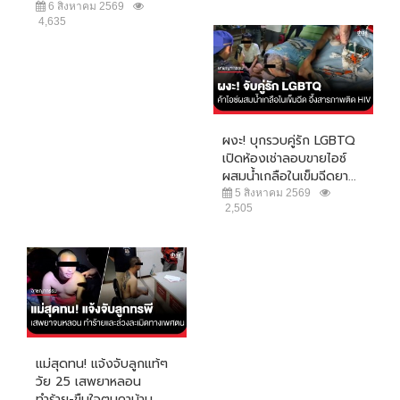
6 สิงหาคม 2569
4,635
ผงะ! บุกรวบคู่รัก LGBTQ
เปิดห้องเช่าลอบขายไอซ์
ผสมน้ำเกลือในเข็มฉีดยา...
5 สิงหาคม 2569
2,505
แม่สุดทน! แจ้งจับลูกแท้ๆ
วัย 25 เสพยาหลอน
ทำร้าย-ขืนใจตนคาบ้าน...