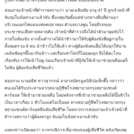
กู้ชีพโรงพยาบาลกรุงสยามเซนต์คาร์ลอส ยืนยันเสียชีวิต
สอบถามเจ้าหน้าที่ตำรวจทราบว่า นายเฉลิมชัย อายุ 47 ปี ถูกเจ้าหน้าที่
จับกุมในข้อหาเมาแล้วขับ ซึ่งเหตุเกิดตั้งแต่ช่วงกลางคืนที่ผ่านมา
บริเวณแยกไฟแดงแฟลตปลาทอง ตำบลบางพูน โดยมีรถของ
ประชาชนเสียหายหลายคัน เจ้าหน้าที่ตำรวจจึงได้นำตัวมาคุมขังไว้
ภายในห้องขัง จากนั้นตำรวจได้นำข้าวมาให้กับผู้ต้องขังที่อยู่ภายใน
ทั้งหมดรวม 8 คน นำข้าวไปให้แล้ว ทางผู้ต้องขังคนอื่นได้ปลุกให้นาย
เฉลิมชัยลุกขึ้นมากินข้าว แต่เรียกเท่าไหร่ก็ไม่ยอมลุก จึงได้ตะโกน
เรียกสิบเวรให้เข้าไปดู ก่อนเรียกเจ้าหน้าที่กู้ภัยให้เข้ามาช่วยเหลือแต่ก็
ไม่ทัน ผู้ต้องขังเสียชีวิตแล้ว
สอบถาม นายอธิศ ขาวสุวรรณ์ อาสาสมัครมูลนิธิป่อเต็กตึ๊ง กล่าวว่า
ตนเองได้รับประสานจากหน่วยกู้ชีพโรงพยาบาลกรุงสยามเซนต์
คาร์ลอส ให้เข้ามาช่วยเหลือ โดยหลังจากที่เข้ามาช่วยเหลือได้ปั๊มหัวใจ
เป็นเวลาเกือบ 1 ชั่วโมงแต่ไม่เป็นผล ทางหน่วยกู้ชีพโรงพยาบาลกรุง
สยามเซนต์คาร์ลอสยืนยันเสียชีวิต โดยจากการสอบถามเจ้าเจ้าหน้าที่
ตำรวจทราบว่าผู้ต้องหาถูก จับกุมในข้อหาเมาแล้วขับ
แหล่งข่าวเปิดเผยว่า จากกรณีการเฉี่ยวชนของผู้เสียชีวิต หลังเกิดเหตุ