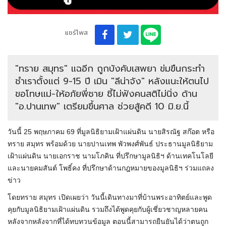
แชร์โพส
"ทราย สมุทร" แฉอีก ถูกบังคับเสพยา ข่มขืนกระทำ
ชำเราตั้งแต่ 9-15 ปี เมิน "ลีน่าจัง" หลังแนะให้ตนไป
ขอโทษแม่-ให้อภัยพี่ชาย ชี้ไม่ฟังคนสติไม่นิ่ง ด้าน
"อ.ปานเทพ" เตรียมขึ้นศาล ช่วยสู้คดี 10 มิ.ย.นี้
วันนี้ 25 พฤษภาคม 69 ที่มูลนิธิยามเฝ้าแผ่นดิน นายสิรณัฐ สก๊อต หรือ
ทราย สมุทร พร้อมด้วย นายปานเทพ พัวพงศ์พันธ์ ประธานมูลนิธิยาม
เฝ้าแผ่นดิน นายเอกราช นามโภคิน ที่ปรึกษามูลนิธิฯ ด้านเทคโนโลยี
และนายคมสันต์ โพธิ์คง ที่ปรึกษาด้านกฎหมายของมูลนิธิฯ ร่วมแถลง
ข่าว
โดยทราย สมุทร เปิดเผยว่า วันนี้เดินทางมาที่บ้านพระอาทิตย์และพูด
คุยกับมูลนิธิยามเฝ้าแผ่นดิน รวมถึงได้พูดคุยกับผู้เชี่ยวชาญหลายคน
หลังจากหลังจากที่ได้ทบทวนข้อมูล ตอนนี้สามารถยืนยันได้ว่าตนถูก