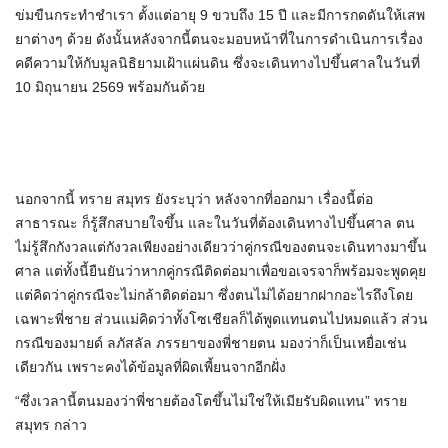
ข่มขืนกระทำชำเรา ตั้งแต่อายุ 9 ขวบถึง 15 ปี และมีการกดดันให้เสพ
ยาต่างๆ ด้วย ดังนั้นหลังจากนี้ตนจะมอบหน้าที่ในการดำเนินการเรื่อง
คดีความให้กับมูลนิธิยามเฝ้าแผ่นดิน ซึ่งจะเดินทางไปขึ้นศาลในวันที่
10 มิถุนายน 2569 พร้อมกันด้วย
นอกจากนี้ ทราย สมุทร ยังระบุว่า หลังจากที่ออกมา เรื่องนี้ต่อ
สาธารณะ ก็รู้สึกสบายใจขึ้น และในวันที่ต้องเดินทางไปขึ้นศาล ตน
ไม่รู้สึกกังวลแต่กังวลเพียงอย่างเดียวว่าคู่กรณีของตนจะเดินทางมาขึ้น
ศาล แต่ทั้งนี้ยืนยันว่าหากคู่กรณีติดต่อมาเพื่อขอเจรจาก็พร้อมจะพูดคุย
แต่คิดว่าคู่กรณีจะไม่กล้าติดต่อมา ซึ่งตนไม่ได้อยากฝากอะไรถึงโดย
เฉพาะพี่ชาย ส่วนแม่คิดว่าทั้งโซเชียลก็ได้พูดแทนตนไปหมดแล้ว ส่วน
กรณีของมายด์ ลภัสลัล ภรรยาของพี่ชายตน มองว่าก็เป็นเหยื่อเช่น
เดียวกัน เพราะคงได้ข้อมูลที่ผิดเพี้ยนจากอีกฝั่ง
“ซึ่งเวลานี้ตนมองว่าพี่ชายต้องโตขึ้นไม่ใช่ให้เมียรับผิดแทน” ทราย
สมุทร กล่าว