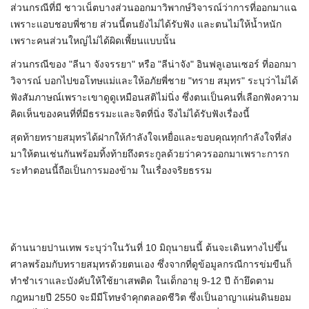
ส่วนกรณีที่มี ชาวเน็ตบางส่วนออกมาวิพากษ์วิจารณ์ว่าการที่ออกมาแฉ
เพราะแอบชอบพี่ชาย ส่วนนี้ตนยังไม่ได้รับฟัง และตนไม่ให้น้ำหนัก
เพราะคนส่วนใหญ่ไม่ได้ผิดเพี้ยนแบบนั้น
ส่วนกรณีของ "ลีนา จังจรรยา" หรือ "ลีน่าจัง" อินฟลูเอนเซอร์ ที่ออกมา
วิจารณ์ บอกไปขอโทษแม่และให้อภัยพี่ชาย "ทราย สมุทร" ระบุว่าไม่ได้
ฟังสัมภาษณ์เพราะเขาดูดูเหมือนสติไม่นิ่ง ซึ่งตนเป็นคนที่เลือกฟังความ
คิดเห็นของคนที่ที่มีธรรมะและจิตที่นิ่ง จึงไม่ได้รับฟังเรื่องนี้
สุดท้ายทรายสมุทรได้ฝากให้กำลังใจเหยื่อและขอบคุณทุกกำลังใจที่ส่ง
มาให้ตนเช่นกันพร้อมทิ้งท้ายถึงตระกูลด้วยว่าควรออกมาเพราะการก
ระทำตอนนี้ถือเป็นการมองข้าม ในเรื่องจริยธรรม
ด้านนายปานเทพ ระบุว่าในวันที่ 10 มิถุนายนนี้ ต้นจะเดินทางไปขึ้น
ศาลพร้อมกับทรายสมุทรด้วยตนเอง ซึ่งจากที่ดูข้อมูลกรณีการข่มขืนก็
ทำชำเราและบังคับให้ใช้ยาเสพติด ในเด็กอายุ 9-12 ปี ถ้ายึดตาม
กฎหมายปี 2550 จะมีมีโทษจำคุกตลอดชีวิต ซึ่งเป็นอาญาแผ่นดินยอม