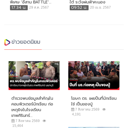
พิเศษ ‘อีสาน BATTLE’...
ใต้ ระวังฝนฟ้าคะนอง
17:34 น.
09:52 น.
29 ส.ค. 2567
20 เม.ย. 2567
ข่าวยอดนิยม
ตำรวจพบข้อมูลสำคัญใน
โฆษก ตร. เผยปืนที่นักเรียน
คอมพิวเตอร์นักเรียน ก่อ
ใช้ เป็นของปู่
เหตุยิงในโรงเรียน
7 สิงหาคม 2569
4,191
เทพศิรินทร์...
7 สิงหาคม 2569
15,464