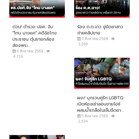
ด่วน! ตำรวจ ปอศ. จับ
ร้อง ด.ต.ฉาว ขู่ยัดยาสาว
"โทน บางแค" คดีฉ้อโกง
ถ่ายคลิปขาย
ประชาชน ตุ๋นขายกล้อง
5 สิงหาคม 2569
3,269
ส่องพระ...
6 สิงหาคม 2569
4,716
ผงะ! บุกรวบคู่รัก LGBTQ
เปิดห้องเช่าลอบขายไอซ์
ผสมน้ำเกลือในเข็มฉีดยา...
5 สิงหาคม 2569
2,534