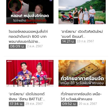
ไรเดอร์หลอนเจอหนุ่มสั่งไก่
‘อาร์สยาม’ เปิดตัวศิลปินใหม่
ทอดเจ้าดังกว่า 800 บาท
‘แบงค์ ธัชนนท์...
14:21 น.
พอมาส่งบอกไม่จ่าย...
13 ก.ย. 2567
08:09 น.
2 ต.ค. 2567
‘อาร์สยาม’ เปิดโปรเจกต์
ทั่วไทยอากาศร้อนจัด เหนือ-
พิเศษ ‘อีสาน BATTLE’...
ใต้ ระวังฝนฟ้าคะนอง
17:34 น.
09:52 น.
29 ส.ค. 2567
20 เม.ย. 2567