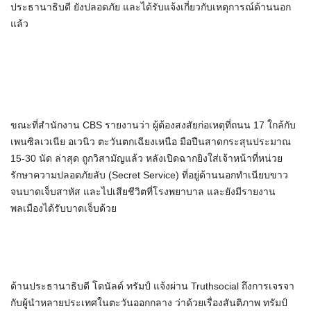
ประธานาธิบดี ยังปลอดภัย และได้รับแจ้งเกี่ยวกับเหตุการณ์ด้านนอก
แล้ว
ขณะที่สำนักงาน CBS รายงานว่า ผู้ต้องสงสัยก่อเหตุที่ถนน 17 ใกล้กับ
เพนซิลเวเนีย อเวนิว ตะวันตกเฉียงเหนือ มือปืนสาดกระสุนประมาณ
15-30 นัด ล่าสุด ถูกวิสามัญแล้ว หลังเปิดฉากยิงใส่เจ้าหน้าที่หน่วย
รักษาความปลอดภัยลับ (Secret Service) ที่อยู่ด้านนอกทำเนียบขาว
จนบาดเจ็บสาหัส และไปเสียชีวิตที่โรงพยาบาล และยังมีรายงาน
พลเมืองได้รับบาดเจ็บด้วย
ด้านประธานาธิบดี โดนัลด์ ทรัมป์ แจ้งผ่าน Truthsocial ถึงการเจรจา
กับผู้นำหลายประเทศในตะวันออกกลาง ว่าด้วยเรื่องสันติภาพ ทรัมป์