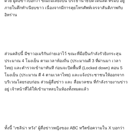
ด้วย ผู้สื่อข่าวบอกว่า ขณะมีเสียงปืน ประธานาธิบดีโดนัลด์ ทรัมป์ อยู่
ภายในตึกทำเนียบขาว เนื่องจากมีการคุยโทรศัพท์เจรจาสันติภาพกับ
อิหร่าน
ส่วนคลิปนี้ มีชาวอเมริกันถ่ายเอาไว้ ขณะที่มือปืนกำลังรัวยิงกระสุน
ประมาณ 4 โมงเย็น ตามเวลาท้องถิ่น (ประมาณตี 3 ที่ผ่านมา เวลา
ไทย) และตำรวจเข้ามาทันที ก่อนจะปิดพื้นที่ (Locked down) ตอน 5
โมงเย็น (ประมาณ ตี 4 ตามเวลาไทย) และแจ้งประชาชนให้ออกจาก
บริเวณโดยรอบก่อน ส่วนผู้สื่อข่าว และ สื่อมวลชน ที่กำลังรายงานข่าว
อยู่ เจ้าหน้าที่ได้ให้เข้ามาหลบในห้องทั้งหมดแล้ว
ทั้งนี้ "เซลิน่า หวัง" ผู้สื่อข่าวหญิงของ ABC ทวีตข้อความใน X บอกว่า