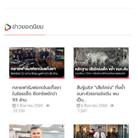
ข่าวยอดนิยม
ทลายฟาร์มฟอกเงินแก๊งยา
สืบรู้แล้ว! "เสือโคร่ง" ที่ขย้ำ
ในร้อยเอ็ด ยึดทรัพย์กว่า
จนท.ห้วยขาแข้งดับ พบ
93 ล้าน
เป็น...
5 สิงหาคม 2569
6 สิงหาคม 2569
19,704
7,587