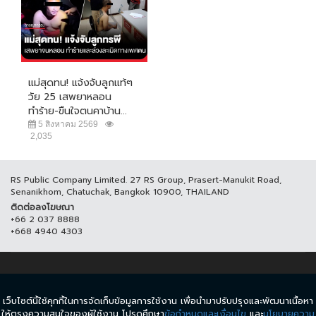
แม่สุดทน! แจ้งจับลูกแท้ๆ
วัย 25 เสพยาหลอน
ทำร้าย-ขืนใจตนคาบ้าน...
5 สิงหาคม 2569
2,035
RS Public Company Limited. 27 RS Group, Prasert-Manukit Road,
Senanikhom, Chatuchak, Bangkok 10900, THAILAND
ติดต่อลงโฆษณา
+66 2 037 8888
+668 4940 4303
© COPYRIGHT 2017 THAICH8.COM, ALL RIGHT RESERVED.
เว็บไซต์นี้ใช้คุกกี้ในการจัดเก็บข้อมูลการใช้งาน เพื่อนำมาปรับปรุงและพัฒนาเนื้อหา
ข้อกำหนดและเงื่อนไข
นโยบายความเป็นส่วนตัว
ให้ตรงความสนใจของผู้ใช้งาน โปรดศึกษา
ข้อกำหนดและเงื่อนไข
และ
นโยบายความ