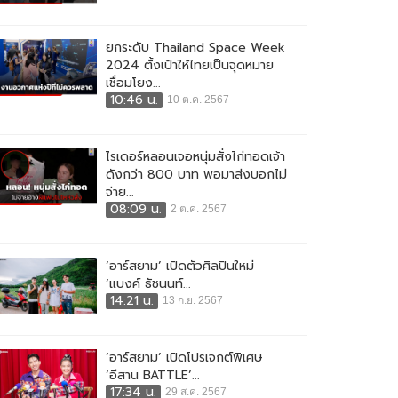
ยกระดับ Thailand Space Week
2024 ตั้งเป้าให้ไทยเป็นจุดหมาย
เชื่อมโยง...
10:46 น.
10 ต.ค. 2567
ไรเดอร์หลอนเจอหนุ่มสั่งไก่ทอดเจ้า
ดังกว่า 800 บาท พอมาส่งบอกไม่
จ่าย...
08:09 น.
2 ต.ค. 2567
‘อาร์สยาม’ เปิดตัวศิลปินใหม่
‘แบงค์ ธัชนนท์...
14:21 น.
13 ก.ย. 2567
‘อาร์สยาม’ เปิดโปรเจกต์พิเศษ
‘อีสาน BATTLE’...
17:34 น.
29 ส.ค. 2567