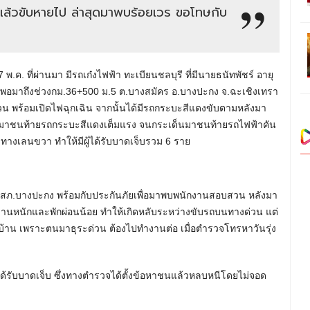
่นแล้วขับหายไป ล่าสุดมาพบร้อยเวร ขอโทษกับ
17 พ.ค. ที่ผ่านมา มีรถเก๋งไฟฟ้า ทะเบียนชลบุรี ที่มีนายธนัทพัชร์ อายุ
บุรี พอมาถึงช่วงกม.36+500 ม.5 ต.บางสมัคร อ.บางปะกง จ.ฉะเชิงเทรา
น พร้อมเปิดไฟฉุกเฉิน จากนั้นได้มีรถกระบะสีแดงขับตามหลังมา
บมาชนท้ายรถกระบะสีแดงเต็มแรง จนกระเด็นมาชนท้ายรถไฟฟ้าคัน
าทางเลนขวา ทำให้มีผู้ได้รับบาดเจ็บรวม 6 ราย
าที่ สภ.บางปะกง พร้อมกับประกันภัยเพื่อมาพบพนักงานสอบสวน หลังมา
งานหนักและพักผ่อนน้อย ทำให้เกิดหลับระหว่างขับรถบนทางด่วน แต่
ี่บ้าน เพราะตนมาธุระด่วน ต้องไปทำงานต่อ เมื่อตำรวจโทรหาวันรุ่ง
ด้รับบาดเจ็บ ซึ่งทางตำรวจได้ตั้งข้อหาชนแล้วหลบหนีโดยไม่จอด