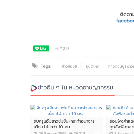
ติดตาม
facebo
7,318
Tags:
ข่าวช่อง8
อุบัติเหตุ
ทางด่วนบูรพาวิถ
ข่าวอื่น ๆ ใน หมวดอาชญากรรม
.บก.น.3 ก่อน
จับครูแอ๊บสาวข่มขืน-กระทำอนาจาร
ย้อนฟังคำเเถ
นินการ
เด็ก ป.4 กว่า 10 คน...
ถูกสั่งฟ้องอะ
,415
26 สิงหาคม 2565
36,218
3 สิงหาคม 