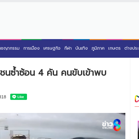
าชญากรรม
การเมือง
เศรษฐกิจ
กีฬา
บันเทิง
ภูมิภาค
เกษตร
ต่างปร
ชนซ้ำซ้อน 4 คัน คนขับเข้าพบ
318