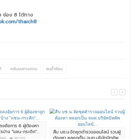
 ช่อง 8 ได้ทาง
ok.com/thaich8
ี
หลับบนทางด่วน
ชนซ้ำซ้อน
ลงอัยการ 6 ผู้ต้องหา
ไรบ้าง "แซน-กระติก"...
สืบ บช.น.จัดชุดตำรวจออนไลน์ รวบผู้
ผบ.
ต้องหา หลอกเป็น จนท.บริษัทบิทคัพ
ชาว
2565
20,101