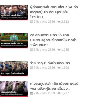
ผู้ก่อเหตุยิงในสถานศึกษา พบก่อ
เหตุยิงปู่-ย่า ก่อนบุกยิงใน
โรงเรียน...
7 สิงหาคม 2569
2,313
ตร.สอบพยานแล้ว 16 ปาก
ประสานครูภาษาไทยเข้าให้ปากคำ
"เพื่อนสนิท"...
8 สิงหาคม 2569
1,985
ร่าง "ฮลุน" ถึงบ้านเกิดแล้ว
7 สิงหาคม 2569
1,798
เก๋งชนศูนย์เด็กเล็ก เมืองกาญจน์
พบคนขับ-ผู้โดยสารฉี่ม่วง...
7 สิงหาคม 2569
1,727
โจร บุกวัด ลักตัดสายไฟ เสียหาย
หลายแสน...
ตร. เผย แจ้ง 2 ข้อหาคนฆ่าหญิง
สวิส เตรียมยกระดับการรักษา
15 มิถุนายน 2564
18,624