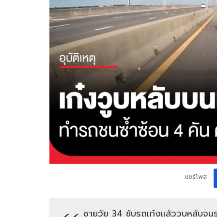
แชร์โพส
ชายวัย 34 ขับรถเก๋งแล้ววูบหลับจ