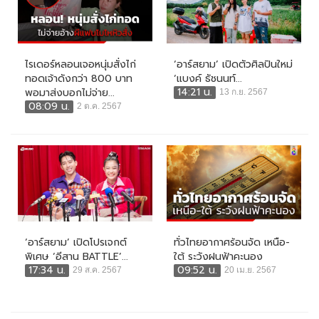
ไรเดอร์หลอนเจอหนุ่มสั่งไก่
‘อาร์สยาม’ เปิดตัวศิลปินใหม่
ทอดเจ้าดังกว่า 800 บาท
‘แบงค์ ธัชนนท์...
14:21 น.
พอมาส่งบอกไม่จ่าย...
13 ก.ย. 2567
08:09 น.
2 ต.ค. 2567
‘อาร์สยาม’ เปิดโปรเจกต์
ทั่วไทยอากาศร้อนจัด เหนือ-
พิเศษ ‘อีสาน BATTLE’...
ใต้ ระวังฝนฟ้าคะนอง
17:34 น.
09:52 น.
29 ส.ค. 2567
20 เม.ย. 2567