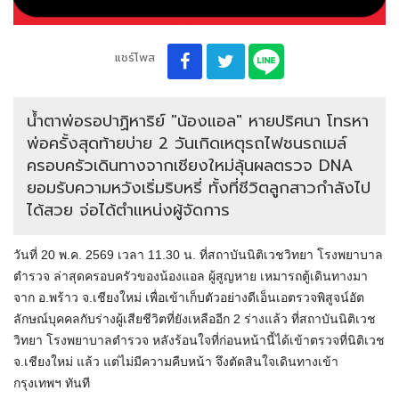
แชร์โพส
น้ำตาพ่อรอปาฏิหาริย์ "น้องแอล" หายปริศนา โทรหา
พ่อครั้งสุดท้ายบ่าย 2 วันเกิดเหตุรถไฟชนรถเมล์
ครอบครัวเดินทางจากเชียงใหม่ลุ้นผลตรวจ DNA
ยอมรับความหวังเริ่มริบหรี่ ทั้งที่ชีวิตลูกสาวกำลังไป
ได้สวย จ่อได้ตำแหน่งผู้จัดการ
วันที่ 20 พ.ค. 2569 เวลา 11.30 น. ที่สถาบันนิติเวชวิทยา โรงพยาบาล
ตำรวจ ล่าสุดครอบครัวของน้องแอล ผู้สูญหาย เหมารถตู้เดินทางมา
จาก อ.พร้าว จ.เชียงใหม่ เพื่อเข้าเก็บตัวอย่างดีเอ็นเอตรวจพิสูจน์อัต
ลักษณ์บุคคลกับร่างผู้เสียชีวิตที่ยังเหลืออีก 2 ร่างแล้ว ที่สถาบันนิติเวช
วิทยา โรงพยาบาลตำรวจ หลังร้อนใจที่ก่อนหน้านี้ได้เข้าตรวจที่นิติเวช
จ.เชียงใหม่ แล้ว แต่ไม่มีความคืบหน้า จึงตัดสินใจเดินทางเข้า
กรุงเทพฯ ทันที