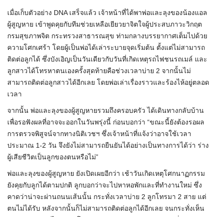
เมื่อเก็บตัวอย่าง DNA เสร็จแล้ว เจ้าหน้าที่ได้พาพ่อและลุงของน้องแอล
ผู้สูญหาย เข้าพูดคุยกับทีมช่วยเหลือเยียวยาจิตใจผู้ประสบภาวะวิกฤต
กรมสุขภาพจิต กระทรวงสาธารณสุข ท่ามกลางบรรยากาศเต็มไปด้วย
ความโศกเศร้า โดยผู้เป็นพ่อได้เล่าระบายจุดเริ่มต้น ตั้งแต่ไม่สามารถ
ติดต่อลูกได้ ซึ่งบังเอิญเป็นวันเดียวกับวันที่เกิดเหตุรถไฟชนรถเมล์ และ
ลูกสาวได้โทรหาตนเองครั้งสุดท้ายคือช่วงเวลาบ่าย 2 จากนั้นไม่
สามารถติดต่อลูกสาวได้อีกเลย โดยพ่อเล่าเรื่องราวและร้องไห้อยู่ตลอด
เวลา
จากนั้น พ่อและลุงของผู้สูญหายรวมถึงครอบครัว ได้เดินทางกลับบ้าน
เพื่อรอฟังผลที่อาจจะออกในวันพรุ่งนี้ ก่อนบอกว่า “ขณะนี้ยังต้องรอผล
การตรวจพิสูจน์จากทางนิติเวชฯ ซึ่งเจ้าหน้าที่แจ้งว่าอาจใช้เวลา
ประมาณ 1-2 วัน จึงยังไม่สามารถยืนยันได้อย่างเป็นทางการได้ว่า ร่าง
ผู้เสียชีวิตเป็นลูกของตนหรือไม่”
พ่อและลุงของผู้สูญหาย ยังเปิดเผยอีกว่า เช้าวันเกิดเหตุโศกนาฏกรรม
ยังคุยกับลูกได้ตามปกติ ลูกบอกว่าจะไปหาหอพักและที่ทำงานใหม่ ซึ่ง
คาดว่าน่าจะผ่านถนนเส้นนั้น กระทั่งเวลาบ่าย 2 ลูกโทรมา 2 สาย แต่
ตนไม่ได้รับ หลังจากนั้นก็ไม่สามารถติดต่อลูกได้อีกเลย จนกระทั่งเห็น