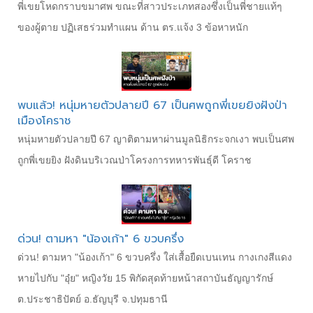
พี่เขยโหดกราบขมาศพ ขณะที่สาวประเภทสองซึ่งเป็นพี่ชายแท้ๆ
ของผู้ตาย ปฏิเสธร่วมทำแผน ด้าน ตร.แจ้ง 3 ข้อหาหนัก
พบแล้ว! หนุ่มหายตัวปลายปี 67 เป็นศพถูกพี่เขยยิงฝังป่า
เมืองโคราช
หนุ่มหายตัวปลายปี 67 ญาติตามหาผ่านมูลนิธิกระจกเงา พบเป็นศพ
ถูกพี่เขยยิง ฝังดินบริเวณป่าโครงการทหารพันธุ์ดี โคราช
ด่วน! ตามหา "น้องเก้า" 6 ขวบครึ่ง
ด่วน! ตามหา "น้องเก้า" 6 ขวบครึ่ง ใส่เสื้อยืดเบนเทน กางเกงสีแดง
หายไปกับ "อุ๋ย" หญิงวัย 15 พิกัดสุดท้ายหน้าสถาบันธัญญารักษ์
ต.ประชาธิปัตย์ อ.ธัญบุรี จ.ปทุมธานี