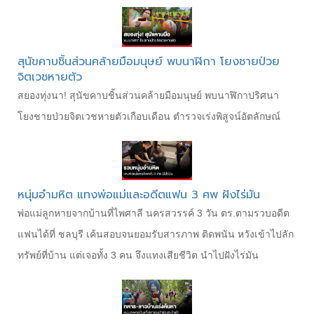
สุนัขคาบชิ้นส่วนคล้ายมือมนุษย์ พบนาฬิกา โยงชายป่วย
จิตเวชหายตัว
สยองทุ่งนา! สุนัขคาบชิ้นส่วนคล้ายมือมนุษย์ พบนาฬิกาปริศนา
โยงชายป่วยจิตเวชหายตัวเกือบเดือน ตำรวจเร่งพิสูจน์อัตลักษณ์
หนุ่มอำมหิต แทงพ่อแม่และอดีตแฟน 3 ศพ ฝังไร่มัน
พ่อแม่ลูกหายจากบ้านที่ไพศาลี นครสวรรค์ 3 วัน ตร.ตามรวบอดีต
แฟนได้ที่ ชลบุรี เค้นสอบจนยอมรับสารภาพ ติดพนัน หวังเข้าไปลัก
ทรัพย์ที่บ้าน แต่เจอทั้ง 3 คน จึงแทงเสียชีวิต นำไปฝังไร่มัน