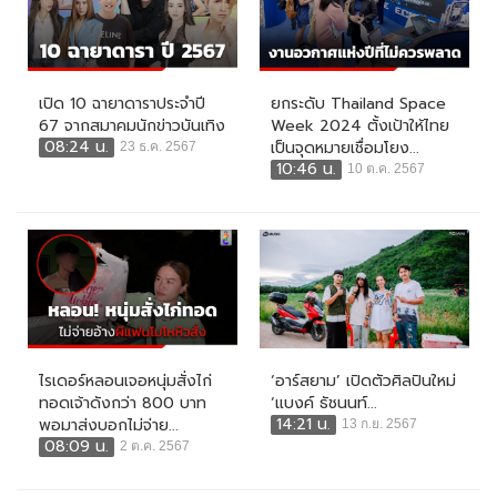
เปิด 10 ฉายาดาราประจำปี
ยกระดับ Thailand Space
67 จากสมาคมนักข่าวบันเทิง
Week 2024 ตั้งเป้าให้ไทย
08:24 น.
เป็นจุดหมายเชื่อมโยง...
23 ธ.ค. 2567
10:46 น.
10 ต.ค. 2567
ไรเดอร์หลอนเจอหนุ่มสั่งไก่
‘อาร์สยาม’ เปิดตัวศิลปินใหม่
ทอดเจ้าดังกว่า 800 บาท
‘แบงค์ ธัชนนท์...
14:21 น.
พอมาส่งบอกไม่จ่าย...
13 ก.ย. 2567
08:09 น.
2 ต.ค. 2567