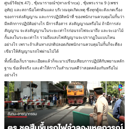
ศูนย์วิจัย(ซ.47) , ซุ้มนารายณ์ฯ(ทางเข้าrca) , ซุ้มพระราม 9 (เพชร
อุทัย) และสถานีอโศกดินแดง บริเวณจุดเกิดเหตุ ซึ่งทุกตู้จะสังเกตเรื่อง
ของการส่งสัญญาน และการปฏิบัติหน้าที่ ของพนักงานควบคุมไม่กั้นว่า
มีหลักการปฏิบัติอย่างไร มีการสื่อสาร ส่งสัญญาณหรือไม่ ถ้ามีการส่ง
สัญญาน จะส่งสัญญานในระยะเท่าไรก่อนรถไฟจะมาถึง และจะเอาไม้
กั้นลงในระยะเท่าไร รวมถึงแสงไฟสัญญานจะปรากฏในแบบไหน
อย่างไร เพราะถ้าเส้นทางปกติปลอดภัยพนักงานควบคุมไม่กั้นก็จะตีธง
เขียวให้สัญญานรถไฟผ่านไปได้
ทั้งนี้เมื่อเก็บรายละเอียดแล้วก็จะมาเปรียบเทียบการปฏิบัติกับพยานหลัก
ฐาน ข้อเท็จจริง และคำให้การในสำนวนคดีว่าสอดคล้องกันหรือไม่
อย่างไร