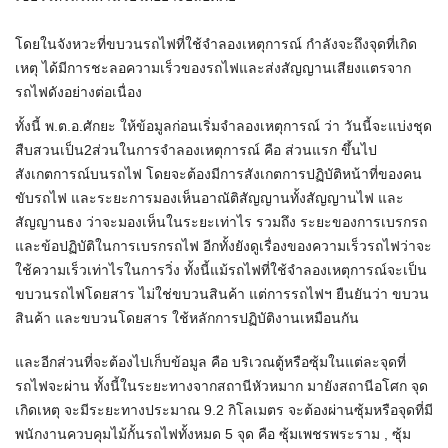
โดยในจังหวะที่ขบวนรถไฟที่ใช้จำลองเหตุการณ์ กำลังจะถึงจุดที่เกิด
เหตุ ได้มีการชะลอความเร็วของรถไฟและส่งสัญญานเสียงแตรจาก
รถไฟดังอย่างต่อเนื่อง
ทั้งนี้ พ.ต.อ.ศักยะ ให้ข้อมูลก่อนเริ่มจำลองเหตุการณ์ ว่า วันนี้จะแบ่งชุด
สืบสวนเป็น2ส่วนในการจำลองเหตุการณ์ คือ ส่วนแรก ขึ้นไป
สังเกตการณ์บนรถไฟ โดยจะต้องมีการสังเกตการปฏิบัติหน้าที่ของคน
ขับรถไฟ และระยะการมองเห็นอาณัติสัญญานทั้งสัญญานไฟ และ
สัญญานธง ว่าจะมองเห็นในระยะเท่าไร รวมถึง ระยะของการเบรกรถ
และข้อปฏิบัติในการเบรกรถไฟ อีกทั้งยังดูเรื่องของความเร็วรถไฟว่าจะ
ใช้ความเร็วเท่าไรในการวิ่ง ทั้งนี้แม้รถไฟที่ใช้จำลองเหตุการณ์จะเป็น
ขบวนรถไฟโดยสาร ไม่ใช่ขบวนสินค้า แต่การรถไฟฯ ยืนยันว่า ขบวน
สินค้า และขบวนโดยสาร ใช้หลักการปฏิบัติงานเหมือนกัน
และอีกส่วนที่จะต้องไปเก็บข้อมูล คือ บริเวณตู้หรือซุ้มในแต่ละจุดที่
รถไฟจะผ่าน ทั้งนี้ในระยะทางจากสถานีหัวหมาก มายังสถานีอโศก จุด
เกิดเหตุ จะมีระยะทางประมาณ 9.2 กิโลเมตร จะต้องผ่านซุ้มหรือจุดที่มี
พนักงานควบคุมไม้กั้นรถไฟทั้งหมด 5 จุด คือ ซุ้มเพชรพระราม , ซุ้ม