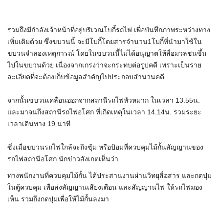
รวมถึงมีกำลังเจ้าหน้าที่อยู่บริเวณโบกี้รถไฟ เพื่อบันทึกภาพระหว่างทาง
เพิ่มเติมด้วย ซึ่งขบวนนี้ จะมีโบกี้โดยสารจำนวน1โบกี้ที่นำมาใช้ใน
ขบวนจำลองเหตุการณ์ โดยในขบวนนี้ไม่ได้อนุญาตให้สื่อมวลชนขึ้น
ไปในขบวนด้วย เนื่องจากเกรงว่าจะกระทบต่อรูปคดี เพราะเป็นราย
ละเอียดที่จะต้องเก็บข้อมูลสำคัญไปประกอบสำนวนคดี
จากนั้นขบวนเคลื่อนออกจากสถานีรถไฟหัวหมาก ในเวลา 13.55น.
และมาจนถึงสถานีรถไฟอโศก ที่เกิดเหตุในเวลา 14.14น. รวมระยะ
เวลาเดินทาง 19 นาที
ซึ่งเมื่อขบวนรถไฟใกล้จะถึงซุ้ม หรือป้อมที่ควบคุมไม้กั้นสัญญานของ
รถไฟสถานีอโศก นักข่าวสังเกตเห็นว่า
ทางพนักงานที่ควบคุมไม้กั้น ได้ประสานงานผ่านวิทยุสื่อสาร และกดปุ่ม
ในตู้ควบคุม เพื่อส่งสัญญานเสียงเตือน และสัญญานไฟ ให้รถไฟมอง
เห็น รวมถึงกดปุ่มเพื่อให้ไม้กั้นลงมา