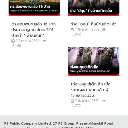
ตร.สอบพยานแล้ว 16 ปาก
ร่าง "ฮลุน" ถึงบ้านเกิดแล้ว
ประสานครูภาษาไทยเข้าให้
7 สิงหาคม 2569
1,852
ปากคำ "เพื่อนสนิท"...
8 สิงหาคม 2569
2,136
เก๋งชนศูนย์เด็กเล็ก เมือ
งกาญจน์ พบคนขับ-ผู้
โดยสารฉี่ม่วง...
7 สิงหาคม 2569
1,772
RS Public Company Limited. 27 RS Group, Prasert-Manukit Road,