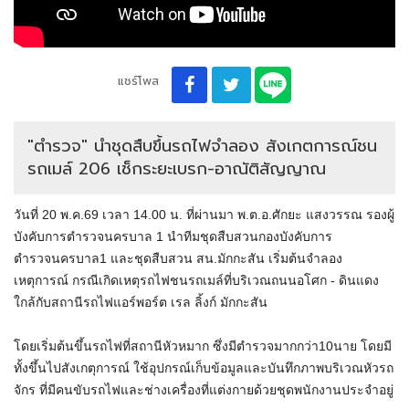
แชร์โพส
"ตำรวจ" นำชุดสืบขึ้นรถไฟจำลอง สังเกตการณ์ชน
รถเมล์ 206 เช็กระยะเบรก-อาณัติสัญญาณ
วันที่ 20 พ.ค.69 เวลา 14.00 น. ที่ผ่านมา พ.ต.อ.ศักยะ แสงวรรณ รองผู้
บังคับการตำรวจนครบาล 1 นำทีมชุดสืบสวนกองบังคับการ
ตำรวจนครบาล1 และชุดสืบสวน สน.มักกะสัน เริ่มต้นจำลอง
เหตุการณ์ กรณีเกิดเหตุรถไฟชนรถเมล์ที่บริเวณถนนอโศก - ดินแดง
ใกล้กับสถานีรถไฟแอร์พอร์ต เรล ลิ้งก์ มักกะสัน
โดยเริ่มต้นขึ้นรถไฟที่สถานีหัวหมาก ซึ่งมีตำรวจมากกว่า10นาย โดยมี
ทั้งขึ้นไปสังเกตุการณ์ ใช้อุปกรณ์เก็บข้อมูลและบันทึกภาพบริเวณหัวรถ
จักร ที่มีคนขับรถไฟและช่างเครื่องที่แต่งกายด้วยชุดพนักงานประจำอยู่