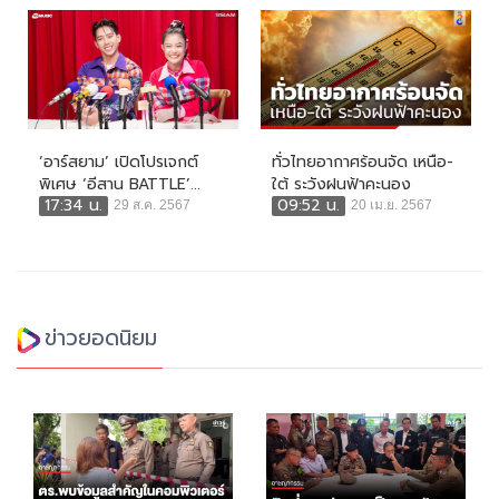
‘อาร์สยาม’ เปิดโปรเจกต์
ทั่วไทยอากาศร้อนจัด เหนือ-
พิเศษ ‘อีสาน BATTLE’...
ใต้ ระวังฝนฟ้าคะนอง
17:34 น.
09:52 น.
29 ส.ค. 2567
20 เม.ย. 2567
ข่าวยอดนิยม