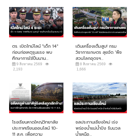
ตร. เปิดไทม์ไลน์ "เด็ก 14"
เดินเครื่องเต็มสูบ! กรม
ก่อนก่อเหตุรุนแรง พบ
วิชาการเกษตร ลุยจัด 'พืช
ศึกษาการใช้ปืนนาน...
สวนโลกอุดรฯ...
9 สิงหาคม 2569
8 สิงหาคม 2569
2,193
1,666
โรงเรียนหาดใหญ่วิทยาลัย
ชลประทานเชียงใหม่ เร่ง
ประกาศเรียนออนไลน์ 10-
พร่องน้ำแม่น้ำปิง รับมวล
11 ส.ค. เพื่อความ
น้ำเหนือ...