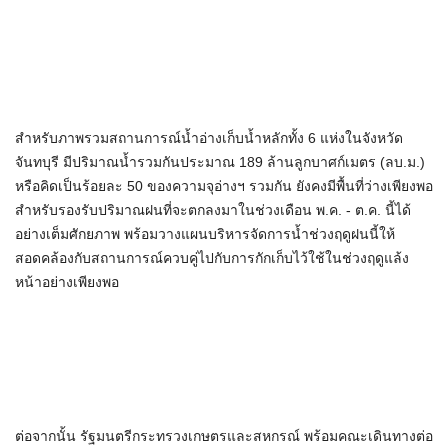
สำหรับภาพรวมสถานการณ์น้ำอ่างเก็บน้ำหลักทั้ง 6 แห่งในจังหวัด
จันทบุรี มีปริมาณน้ำรวมกันประมาณ 189 ล้านลูกบาศก์เมตร (ลบ.ม.)
หรือคิดเป็นร้อยละ 50 ของความจุอ่างฯ รวมกัน ยังคงมีพื้นที่ว่างเพียงพอ
สำหรับรองรับปริมาณฝนที่จะตกลงมาในช่วงเดือน พ.ค. - ต.ค. นี้ได้
อย่างเต็มศักยภาพ พร้อมวางแผนบริหารจัดการน้ำช่วงฤดูฝนนี้ให้
สอดคล้องกับสถานการณ์ควบคู่ไปกับการกักเก็บไว้ใช้ในช่วงฤดูแล้ง
หน้าอย่างเพียงพอ
ต่อจากนั้น รัฐมนตรีกระทรวงเกษตรและสหกรณ์ พร้อมคณะเดินทางต่อ