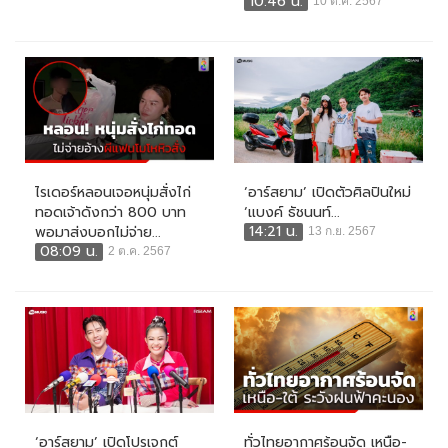
10:46 น.
10 ต.ค. 2567
ไรเดอร์หลอนเจอหนุ่มสั่งไก่
‘อาร์สยาม’ เปิดตัวศิลปินใหม่
ทอดเจ้าดังกว่า 800 บาท
‘แบงค์ ธัชนนท์...
14:21 น.
พอมาส่งบอกไม่จ่าย...
13 ก.ย. 2567
08:09 น.
2 ต.ค. 2567
‘อาร์สยาม’ เปิดโปรเจกต์
ทั่วไทยอากาศร้อนจัด เหนือ-