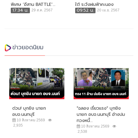
พิเศษ ‘อีสาน BATTLE’...
ใต้ ระวังฝนฟ้าคะนอง
17:34 น.
09:52 น.
29 ส.ค. 2567
20 เม.ย. 2567
ข่าวยอดนิยม
ด่วน! บุกยิง นายก
"ฉลอง เรี่ยวแรง" บุกยิง
อบจ.นนทบุรี
นายก อบจ.นนทบุรี อ้างปม
ทวงหนี้...
10 สิงหาคม 2569
2,935
10 สิงหาคม 2569
2,538