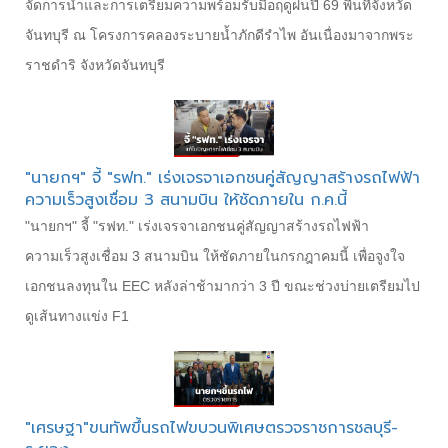
จัดการน้ำและการเตรียมความพร้อมรับมือฤดูฝนปี 69 พื้นที่จังหวัด
จันทบุรี ณ โครงการคลองระบายน้ำภักดีรำไพ อันเนื่องมาจากพระ
ราชดำริ จังหวัดจันทบุรี
"นายกฯ" จี้ "รฟท." เร่งเจรจาเอกชนคู่สัญญาสร้างรถไฟฟ้า
ความเร็วสูงเชื่อม 3 สนามบิน ให้ชัดภายใน ก.ค.นี้
"นายกฯ" จี้ "รฟท." เร่งเจรจาเอกชนคู่สัญญาสร้างรถไฟฟ้า
ความเร็วสูงเชื่อม 3 สนามบิน ให้ชัดภายในกรกฎาคมนี้ เพื่อจูงใจ
เอกชนลงทุนใน EEC หลังล่าช้ามากว่า 3 ปี ขณะช่วงบ่ายเตรียมไป
ดูเส้นทางแข่ง F1
"เศรษฐา"ขนทัพขึ้นรถไฟขบวนพิเศษตรวจราชการชลบุรี-