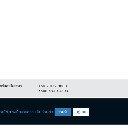
 บช.น.จัดชุดตำรวจออนไลน์ รวบผู้
ผบ.ตร. เผย แจ้ง 2 ข้อหาคนฆ่าหญิง
งหา หลอกเป็น จนท.บริษัทบิทคัพ
ชาวสวิส เตรียมยกระดับการรักษา
ลน์...
ความปลอดภัยใน...
 ธันวาคม 2564
16,985
7 สิงหาคม 2564
19,185
ดต่อลงโฆษณา
+66 2 037 8888
+668 4940 4303
ดียโซน
ชมรายการสด
่อนไข
และ
นโยบายความเป็นส่วนตัว
ยอมรับ
ปฏิเสธ