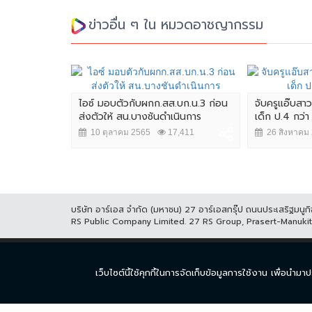
ข่าวอื่น ๆ ใน หมวดอาชญากรรม
ไอซ์ มอบตัวกับผกก.สส.บก.น.3 ก่อน
จับครูแอ๊บสา
ส่งตัวให้ สน.บางชันดำเนินการ
เด็ก ป.4 กว่า
10 ตุลาคม 2565
17,411
26 สิงหาคม
บริษัท อาร์เอส จำกัด (มหาชน) 27 อาร์เอสกรุ๊ป ถนนประเสริฐมน
RS Public Company Limited. 27 RS Group, Prasert-Manuk
หน้าแรก
ละคร
ซีร
เว็บไซต์นี้ใช้คุกกี้ในการจัดเก็บข้อมูลการใช้งาน เพื่อ