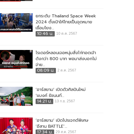
ยกระดับ Thailand Space Week
2024 ตั้งเป้าให้ไทยเป็นจุดหมาย
เชื่อมโยง...
10:46 น.
10 ต.ค. 2567
ไรเดอร์หลอนเจอหนุ่มสั่งไก่ทอดเจ้า
ดังกว่า 800 บาท พอมาส่งบอกไม่
จ่าย...
08:09 น.
2 ต.ค. 2567
‘อาร์สยาม’ เปิดตัวศิลปินใหม่
‘แบงค์ ธัชนนท์...
14:21 น.
13 ก.ย. 2567
‘อาร์สยาม’ เปิดโปรเจกต์พิเศษ
‘อีสาน BATTLE’...
17:34 น.
29 ส.ค. 2567