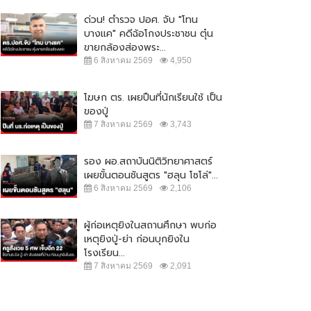
ด่วน! ตำรวจ ปอศ. จับ "โทน
บางแค" คดีฉ้อโกงประชาชน ตุ๋น
ขายกล้องส่องพระ...
6 สิงหาคม 2569
4,950
โฆษก ตร. เผยปืนที่นักเรียนใช้ เป็น
ของปู่
7 สิงหาคม 2569
3,743
รอง ผอ.สถาบันนิติวิทยาศาสตร์
เผยขั้นตอนชันสูตร "ฮลุน โซโล่"...
6 สิงหาคม 2569
2,106
ผู้ก่อเหตุยิงในสถานศึกษา พบก่อ
เหตุยิงปู่-ย่า ก่อนบุกยิงใน
โรงเรียน...
7 สิงหาคม 2569
2,091