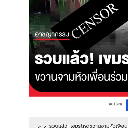
แชร์โพส
รวบแล้ว! เขมรโหดขวานจามหัวเพื่อน