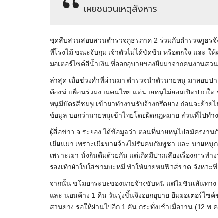
เผยชนวนเหตุสังหาร
ชุดสืบสวนสอบสวนตำรวจภูธรภาค 2 ร่วมกับตำรวจภูธรจัง
ที่โรงไม้ ขณะจับกุม เจ้าตัวไม่ได้ขัดขืน หรือตกใจ และ 
มอเตอร์ไซค์สีน้ำเงิน ที่ออกอุบายของยืมมาจากคนงานสวนย
ล่าสุด เมื่อช่วงค่ำที่ผ่านมา ตำรวจนำตัวนายหนู มาสอบปา
ต้องฆ่าเพื่อนร่วมงานคนไทย แต่นายหนูไม่ยอมเปิดปากใด ๆ 
หนูมีบัตรสีชมพู เข้ามาทำงานรับจ้างกรีดยาง ก่อนจะย้ายไ
ข้อมูล บอกว่านายหนูเข้าไทยโดยผิดกฎหมาย ส่วนที่ไปทำงาน
ผู้สื่อข่าว จ.ระยอง ได้ข้อมูลว่า ตอนที่นายหนูไปสมัครงา
เมียนมา เพราะเมียนายจ้างไม่รับคนกัมพูชา และ นายหนูกล
เพราะเมา นั่งกินดื่มด้วยกัน แต่เกิดมีปากเสียงเรื่องการทำง
รองเท้าผ้าใบใส่ชามบะหมี่ ทำให้นายหนูฟิวส์ขาด จังหวะที
จากนั้น ขโมยกระบะของนายจ้างขับหนี แต่ไม่ชินเส้นทาง 
และ นอนค้าง 1 คืน วันรุ่งขึ้นจึงออกอุบาย ยืมมอเตอร์ไซค
สวนยาง รอให้ผ่านไปอีก 1 คัน กระทั่งเช้าเมื่อวาน (12 พ