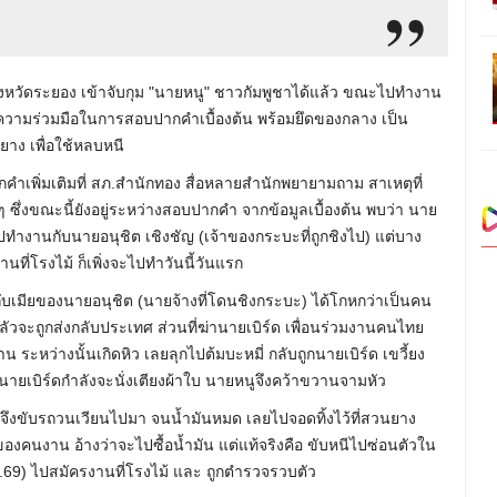
หวัดระยอง เข้าจับกุม "นายหนู" ชาวกัมพูชาได้แล้ว ขณะไปทำงาน
ให้ความร่วมมือในการสอบปากคำเบื้องต้น พร้อมยึดของกลาง เป็น
าง เพื่อใช้หลบหนี
กคำเพิ่มเติมที่ สภ.สำนักทอง สื่อหลายสำนักพยายามถาม สาเหตุที่
ซึ่งขณะนี้ยังอยู่ระหว่างสอบปากคำ จากข้อมูลเบื้องต้น พบว่า นาย
ปทำงานกับนายอนุชิต เชิงชัญ (เจ้าของกระบะที่ถูกชิงไป) แต่บาง
ที่โรงไม้ ก็เพิ่งจะไปทำวันนี้วันแรก
นกับเมียของนายอนุชิต (นายจ้างที่โดนชิงกระบะ) ได้โกหกว่าเป็นคน
ัวจะถูกส่งกลับประเทศ ส่วนที่ฆ่านายเบิร์ด เพื่อนร่วมงานคนไทย
าน ระหว่างนั้นเกิดหิว เลยลุกไปต้มบะหมี่ กลับถูกนายเบิร์ด เขวี้ยง
่นายเบิร์ดกำลังจะนั่งเตียงผ้าใบ นายหนูจึงคว้าขวานจามหัว
จึงขับรถวนเวียนไปมา จนน้ำมันหมด เลยไปจอดทิ้งไว้ที่สวนยาง
์ของคนงาน อ้างว่าจะไปซื้อน้ำมัน แต่แท้จริงคือ ขับหนีไปซ่อนตัวใน
.ค.69) ไปสมัครงานที่โรงไม้ และ ถูกตำรวจรวบตัว