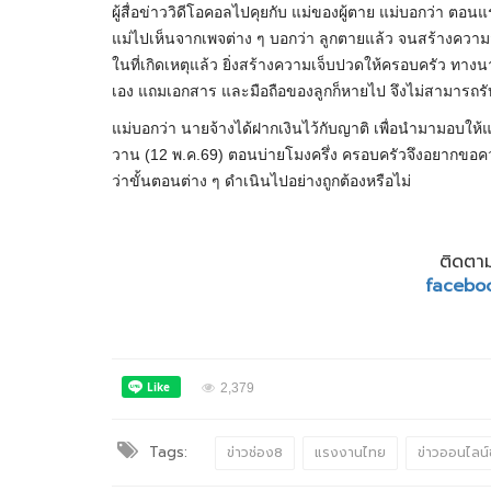
ผู้สื่อข่าววิดีโอคอลไปคุยกับ แม่ของผู้ตาย แม่บอกว่า ต
แม่ไปเห็นจากเพจต่าง ๆ บอกว่า ลูกตายแล้ว จนสร้างความสับส
ในที่เกิดเหตุแล้ว ยิ่งสร้างความเจ็บปวดให้ครอบครัว ทางน
เอง แถมเอกสาร และมือถือของลูกก็หายไป จึงไม่สามารถรั
แม่บอกว่า นายจ้างได้ฝากเงินไว้กับญาติ เพื่อนำมามอบให้
วาน (12 พ.ค.69) ตอนบ่ายโมงครึ่ง ครอบครัวจึงอยากขอค
ว่าขั้นตอนต่าง ๆ ดำเนินไปอย่างถูกต้องหรือไม่
ติดตาม
facebo
2,379
Tags:
ข่าวช่อง8
แรงงานไทย
ข่าวออนไลน์