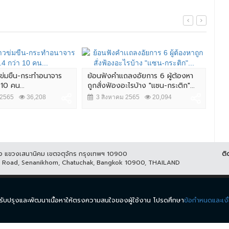
วข่มขืน-กระทำอนาจาร
ย้อนฟังคำเเถลงอัยการ 6 ผู้ต้องหา
 10 คน...
ถูกสั่งฟ้องอะไรบ้าง "แซน-กระติก"...
สืบ
ต้อ
 2565
36,208
3 สิงหาคม 2565
20,094
ออนไ
4
ูกิจ แขวงเสนานิคม เขตจตุจักร กรุงเทพฯ 10900
ติ
it Road, Senanikhom, Chatuchak, Bangkok 10900, THAILAND
ีส์
รายการ
ข่าว
ผังรายการ
วิดีโอย้อนหลัง
กิจกรรม
มีเ
นำมาปรับปรุงและพัฒนาเนื้อหาให้ตรงความสนใจของผู้ใช้งาน โปรดศึกษา
ข้อกำหนดและเงื