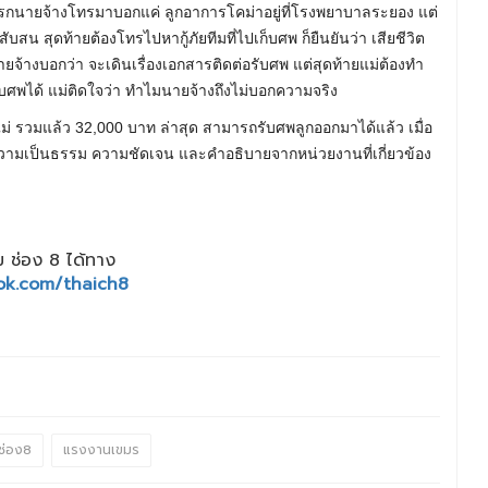
อนแรกนายจ้างโทรมาบอกแค่ ลูกอาการโคม่าอยู่ที่โรงพยาบาลระยอง แต่
น สุดท้ายต้องโทรไปหากู้ภัยทีมที่ไปเก็บศพ ก็ยืนยันว่า เสียชีวิต
ายจ้างบอกว่า จะเดินเรื่องเอกสารติดต่อรับศพ แต่สุดท้ายแม่ต้องทำ
บศพได้ แม่ติดใจว่า ทำไมนายจ้างถึงไม่บอกความจริง
แม่ รวมแล้ว 32,000 บาท ล่าสุด สามารถรับศพลูกออกมาได้แล้ว เมื่อ
วามเป็นธรรม ความชัดเจน และคำอธิบายจากหน่วยงานที่เกี่ยวข้อง
 ช่อง 8 ได้ทาง
ok.com/thaich8
ช่อง8
แรงงานเขมร