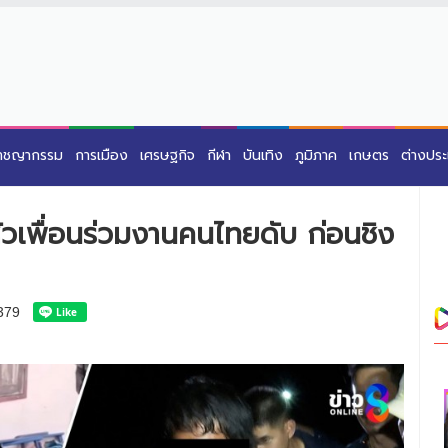
าชญากรรม
การเมือง
เศรษฐกิจ
กีฬา
บันเทิง
ภูมิภาค
เกษตร
ต่างปร
วเพื่อนร่วมงานคนไทยดับ ก่อนชิง
379