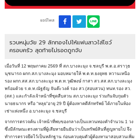
แชร์โพส
รวบหนุ่มวัย 29 ลักทองไปให้แฟนสาวใส่โชว์
ครอบครัว สุดท้ายไม่รอดถูกจับ
เมื่อวันที่ 12 พฤษภาคม 2569 ที่ สภ.บางละมุง จ.ชลบุรี พ.ต.อ.สราวุธ
นุชนารถ ผกก.สภ.บางละมุง มอบหมายให้ พ.ต.ท.ยงยุทธ หวานเหนือ
รอง ผกก.สส.สภ.บางละมุง พ.ต.ท.วุฒิพงษ์ กาสา สว.สส.สภ.บางละมุง
พร้อมด้วย ร.ต.ท.ณัฐธัญ จันต๊ะวงค์ รอง สว.(สอบสวน) ทนท.รอง สว.
(สส.) และกำลังเจ้าหน้าที่ชุดสืบสวน สภ.บางละมุง ร่วมกันจับกุมตัว
นายธนากร หรือ “หลุย”อายุ 29 ปี ผู้ต้องหาคดีลักทรัพย์ ได้ภายในห้อง
เช่าแห่งหนึ่ง อ.บางละมุง จ.ชลบุรี
จากการตรวจค้น เจ้าหน้าที่พบของกลางเป็นแหวนทองคำจำนวน 1 วง
ซึ่งมีลักษณะตรงตามที่ผู้เสียหายยืนยันว่าเป็นทรัพย์สินที่สูญหายไป จึง
ทำการตรวจยึดไว้เป็นหลักฐาน ก่อนควบคุมตัวผู้ต้องหามาสอบสวนเพิ่ม