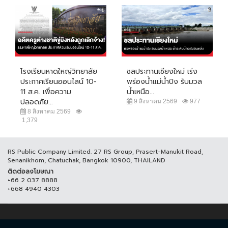
โรงเรียนหาดใหญ่วิทยาลัย
ชลประทานเชียงใหม่ เร่ง
ประกาศเรียนออนไลน์ 10-
พร่องน้ำแม่น้ำปิง รับมวล
11 ส.ค. เพื่อความ
น้ำเหนือ...
ปลอดภัย...
9 สิงหาคม 2569
977
8 สิงหาคม 2569
1,379
RS Public Company Limited. 27 RS Group, Prasert-Manukit Road,
Senanikhom, Chatuchak, Bangkok 10900, THAILAND
ติดต่อลงโฆษณา
+66 2 037 8888
+668 4940 4303
© COPYRIGHT 2017 THAICH8.COM, ALL RIGHT RESERVED.