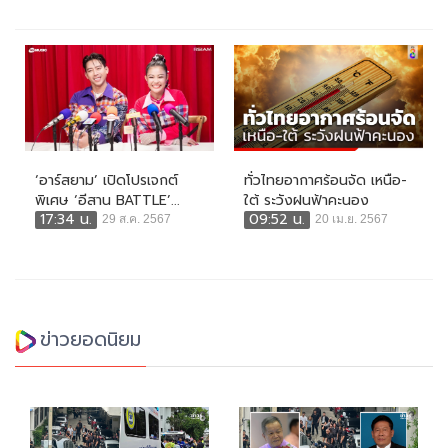
‘อาร์สยาม’ เปิดโปรเจกต์
ทั่วไทยอากาศร้อนจัด เหนือ-
พิเศษ ‘อีสาน BATTLE’...
ใต้ ระวังฝนฟ้าคะนอง
17:34 น.
09:52 น.
29 ส.ค. 2567
20 เม.ย. 2567
ข่าวยอดนิยม