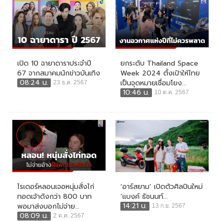
เปิด 10 ฉายาดาราประจำปี
ยกระดับ Thailand Space
67 จากสมาคมนักข่าวบันเทิง
Week 2024 ตั้งเป้าให้ไทย
08:24 น.
เป็นจุดหมายเชื่อมโยง...
23 ธ.ค. 2567
10:46 น.
10 ต.ค. 2567
ไรเดอร์หลอนเจอหนุ่มสั่งไก่
‘อาร์สยาม’ เปิดตัวศิลปินใหม่
ทอดเจ้าดังกว่า 800 บาท
‘แบงค์ ธัชนนท์...
14:21 น.
พอมาส่งบอกไม่จ่าย...
13 ก.ย. 2567
08:09 น.
2 ต.ค. 2567