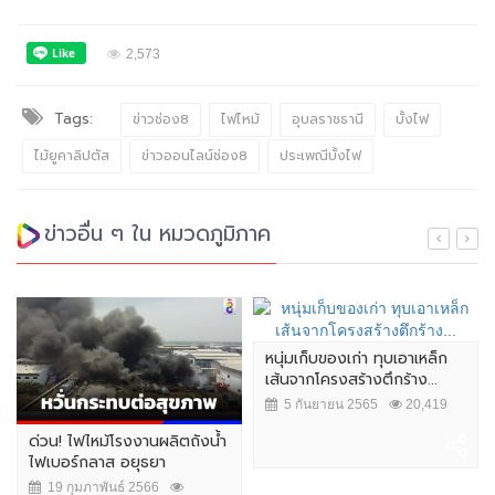
2,573
Tags:
ข่าวช่อง8
ไฟไหม้
อุบลราชธานี
บั้งไฟ
ไม้ยูคาลิปตัส
ข่าวออนไลน์ช่อง8
ประเพณีบั้งไฟ
ข่าวอื่น ๆ ใน หมวดภูมิภาค
หนุ่มเก็บของเก่า ทุบเอาเหล็ก
เส้นจากโครงสร้างตึกร้าง...
5 กันยายน 2565
20,419
ด่วน! ไฟไหม้โรงงานผลิตถังน้ำ
ไฟเบอร์กลาส อยุธยา
19 กุมภาพันธ์ 2566