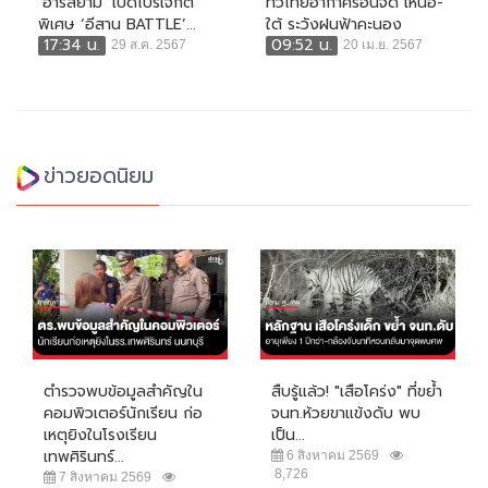
‘อาร์สยาม’ เปิดโปรเจกต์
ทั่วไทยอากาศร้อนจัด เหนือ-
พิเศษ ‘อีสาน BATTLE’...
ใต้ ระวังฝนฟ้าคะนอง
17:34 น.
09:52 น.
29 ส.ค. 2567
20 เม.ย. 2567
ข่าวยอดนิยม
ตำรวจพบข้อมูลสำคัญใน
สืบรู้แล้ว! "เสือโคร่ง" ที่ขย้ำ
คอมพิวเตอร์นักเรียน ก่อ
จนท.ห้วยขาแข้งดับ พบ
เหตุยิงในโรงเรียน
เป็น...
เทพศิรินทร์...
6 สิงหาคม 2569
8,726
7 สิงหาคม 2569