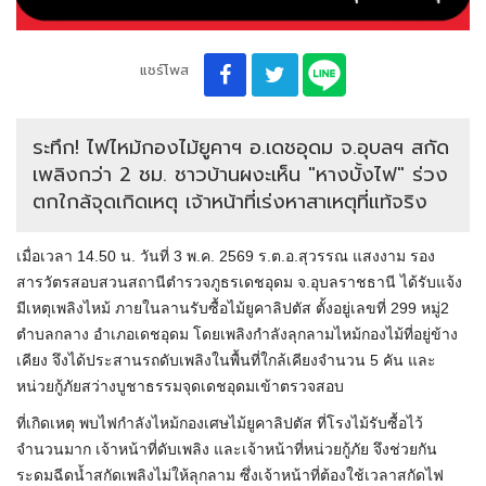
แชร์โพส
ระทึก! ไฟไหม้กองไม้ยูคาฯ อ.เดชอุดม จ.อุบลฯ สกัด
เพลิงกว่า 2 ชม. ชาวบ้านผงะเห็น "หางบั้งไฟ" ร่วง
ตกใกล้จุดเกิดเหตุ เจ้าหน้าที่เร่งหาสาเหตุที่แท้จริง
เมื่อเวลา 14.50 น. วันที่ 3 พ.ค. 2569 ร.ต.อ.สุวรรณ แสงงาม รอง
สารวัตรสอบสวนสถานีตำรวจภูธรเดชอุดม จ.อุบลราชธานี ได้รับแจ้ง
มีเหตุเพลิงไหม้ ภายในลานรับซื้อไม้ยูคาลิปตัส ตั้งอยู่เลขที่ 299 หมู่2
ตำบลกลาง อำเภอเดชอุดม โดยเพลิงกำลังลุกลามไหม้กองไม้ที่อยู่ข้าง
เคียง จึงได้ประสานรถดับเพลิงในพื้นที่ใกล้เคียงจำนวน 5 คัน และ
หน่วยกู้ภัยสว่างบูชาธรรมจุดเดชอุดมเข้าตรวจสอบ
ที่เกิดเหตุ พบไฟกำลังไหม้กองเศษไม้ยูคาลิปตัส ที่โรงไม้รับซื้อไว้
จำนวนมาก เจ้าหน้าที่ดับเพลิง และเจ้าหน้าที่หน่วยกู้ภัย จึงช่วยกัน
ระดมฉีดน้ำสกัดเพลิงไม่ให้ลุกลาม ซึ่งเจ้าหน้าที่ต้องใช้เวลาสกัดไฟ