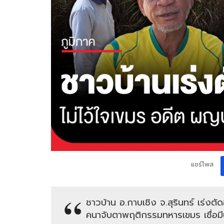
แชร์โพส
ชาวบ้าน อ.กาบเชิง จ.สุรินทร์ เร่งตั
คนาจับตาพฤติกรรมทหารเขมร เชื่อม