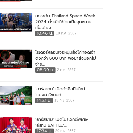
ยกระดับ Thailand Space Week
2024 ตั้งเป้าให้ไทยเป็นจุดหมาย
เชื่อมโยง...
10:46 น.
10 ต.ค. 2567
ไรเดอร์หลอนเจอหนุ่มสั่งไก่ทอดเจ้า
ดังกว่า 800 บาท พอมาส่งบอกไม่
จ่าย...
08:09 น.
2 ต.ค. 2567
‘อาร์สยาม’ เปิดตัวศิลปินใหม่
‘แบงค์ ธัชนนท์...
14:21 น.
13 ก.ย. 2567
‘อาร์สยาม’ เปิดโปรเจกต์พิเศษ
‘อีสาน BATTLE’...
17:34 น.
29 ส.ค. 2567