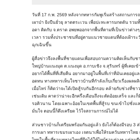
วันที่ 17 ก.พ. 2569 หลังจากทหารกัมพูเริ่มสร้างสถานกา
เผาป่า ยิงปืนยั่วยุ ลาดตระเวน เพื่อปะทะคารมกดดัน รวม
อดา ติดกับ จ.ตราด อพยพออกจากพื้นที่ตามที่เป็นข่าวต่า
เวลา รวมทั้งประชาชนที่อยู่ตามแนวชายแดนที่ต้องเฝ้าร
ฉุกเฉินขึ้น
ผู้สื่อข่าวจึงลงพื้นที่ชายแดนเพื่อสอบถามความคิดเห็นกับชาว
ใหญ่บ้านแนงมุด ต.แนงมุด อ.กาบเชิง จ.สุรินทร์ ผู้ที่เคยเข
อยากได้พื้นที่ที่เสียคืน อยากมาอยู่ในพื้นที่เก่าที่มันเคยอ
อดทน ทางทหารเห็นใจชาวบ้านที่กำลังเก็บเกี่ยวเรื่องผลผ
เมื่อไหร่ ก็คิดว่าจะได้เปิดสู้รบกันอีกรอบ คล้ายกับช่วงที
เช่นเดิม คาดว่าน่าจะอีกครึ่งเดือนถึงจะตัดอ้อยเสร็จ และก็
รอคิวนาน โดยเฉพาะอ้อยในเขตพื้นที่สู้รบ ขนเข้าไปชั่งแล
มั่นใจ ตอนนี้ก็ตึงเครียด ไว้ใจสถานการณ์ไม่ได้
ส่วนชาวบ้านก็เตรียมพร้อมกันอยู่แล้ว ยังไงก็ต้องมีรอบ 3 
การเผา ทหารเขมรเผาเอง เจตนาเพื่อให้รมควันทหารไทย เพ
ไทยในพื้นที่ฐานทหารไทยที่ยึดได้ให้ไหม้ฐานต่างๆ แต่ลมตี