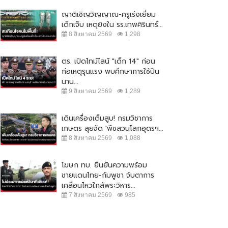
ญาติเชิญวิญญาณ-ครูเร่งเยี่ยม
เด็กเจ็บ เหตุยิงใน รร.เทพศิรินทร์...
8 สิงหาคม 2569
1,298
ตร. เปิดไทม์ไลน์ "เด็ก 14" ก่อน
ก่อเหตุรุนแรง พบศึกษาการใช้ปืน
นาน...
9 สิงหาคม 2569
1,289
เดินเครื่องเต็มสูบ! กรมวิชาการ
เกษตร ลุยจัด 'พืชสวนโลกอุดรฯ...
8 สิงหาคม 2569
1,088
โฆษก ทบ. ยืนยันความพร้อม
ชายแดนไทย-กัมพูชา จับตาการ
เคลื่อนไหวใกล้พระวิหาร...
7 สิงหาคม 2569
985
พลเผยไม่กังวลอัศวินขี่ม้าขาวโดด
สยอง! คาดหนุ่มใหญ่ถูกโบกปูนฝังใน