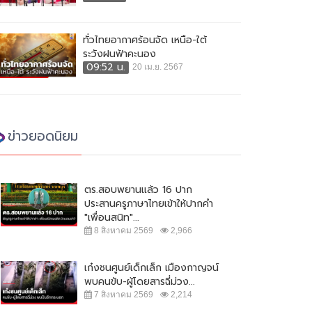
ทั่วไทยอากาศร้อนจัด เหนือ-ใต้
ระวังฝนฟ้าคะนอง
09:52 น.
20 เม.ย. 2567
ข่าวยอดนิยม
ตร.สอบพยานแล้ว 16 ปาก
ประสานครูภาษาไทยเข้าให้ปากคำ
"เพื่อนสนิท"...
8 สิงหาคม 2569
2,966
เก๋งชนศูนย์เด็กเล็ก เมืองกาญจน์
พบคนขับ-ผู้โดยสารฉี่ม่วง...
7 สิงหาคม 2569
2,214