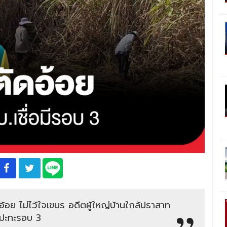
ดอ้อย ไม่ไว้ใจเขมร อดีตผู้ใหญ่บ้านใกล้ปราสาท
ีปะทะรอบ 3