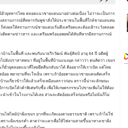
รณ์ยั่วยุทหารไทย ตลอดแนวชายแดนมาอย่างต่อเนื่อง ไม่ว่าจะเป็นการ
ทั้งสถานการณ์ที่ทหารกัมพูชาสั่งให้ประชาชนในพื้นที่ใกล้ชายแดนทม
งๆ ก็ส่งผลให้สถานการณ์ชายแดนเริ่มตึงเครียดและต้องเฝ้าระวังตลอด
ะวังติดตามข่าวสาร และเตรียมพร้อมอพยพได้ทันทีหากมีสถานการณ์
บ้านในพื้นที่ และพบกับนายวีรวัฒน์ พันธุ์ศิลป์ อายุ 64 ปี อดีตผู้
้าไปยังปราสาทคนา ที่อยู่ในพื้นที่บ้านแนงมุด กล่าวว่า ตนคิดว่า เขมร
ยู่และก็ยั่วยุตลอดแนวที่ไทยยึดคืนกลับมาได้ คืออยากให้เราเปิด แต่ไทย
ลิตอ้อย พยายามที่จะใจเย็น เพราะถ้าอ้อยตามแนวชายแดนตัดเสร็จ
่ชาวบ้านเกี่ยวข้าวให้แล้วเสร็จเหมือนคราวก่อน คราวนี้น่าจะลักษณะ
มีการเปิดโค้วต้าพิเศษรับซื้อ เพื่อให้เกษตรกรขนไปขายเพิ่มไม่ให้ต้อง
ะนำเข้าในโรงงานได้เลย ส่วนจะตัดอ้อยเสร็จก่อนหรือไม่นั่นก็ไม่
ส่วนไฟไหม้ป่าฝั่งเขมร ยากที่จะเกิดเองตามธรรมชาติ เพราะถ้าไม่ใช่
ราะฝั่งเขมรต่ำ คาดว่าจะเผาเพื่อให้ไฟลามสาดขึ้นมาทางเขาฝั่ง
กลับไปไม่ลามขึ้นมาฝั่งไทย