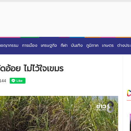
าชญากรรม
การเมือง
เศรษฐกิจ
กีฬา
บันเทิง
ภูมิภาค
เกษตร
ต่างปร
ดอ้อย ไม่ไว้ใจเขมร
144