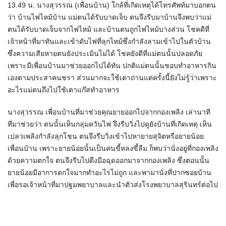
13.49 น. นางสุวรรณ (เพื่อนบ้าน) ใกล้ที่เกิดเหตุได้โทรศัพท์มาบอกตน
ว่า บ้านไฟไหม้บ้าน แม่ตนได้รับบาดเจ็บ ตนจึงรีบมาบ้านจึงพบว่าแม่
ตนได้รับบาดเจ็บจากไฟไหม้ และบ้านตนถูกไฟไหม้บางส่วน โชคดีที่
เจ้าหน้าที่มาทันและเข้าดับไฟที่ลุกไหม้ซึ่งกำลังลามเข้าไปในตัวบ้าน
ซึ่งความเสียหายตนยังประเมินไม่ได้ โชคยังดีที่แม่ตนนั้นปลอดภัย
เพราะมีเพื่อนบ้านมาช่วยออกไปได้ทัน ปกติแม่ตนนั้นชอบทำอาหารกิน
เองตามประสาคนชรา ส่วนมากจะใช้เตาถ่านแต่ครั้งนี้ยังไม่รู้ว่าเพราะ
อะไรแม่ตนถึงไปใช้เตาแก๊สทำอาหาร
นางสุวรรณ เพื่อนบ้านที่มาช่วยคุณยายออกไปจากกองเพลิง เล่านาที
ที่มาช่วยว่า ตนนั้นเห็นกลุ่มควันไฟ จึงรีบวิ่งไปดูยังบ้านที่เกิดเหตุ เห็น
เปลวเพลิงกำลังลุกโชน ตนจึงรีบวิ่งเข้าไปหายายสุจิตหรือยายน้อย
เพื่อนบ้าน เพราะยายน้อยนั้นเป็นคนขี้หลงขี้ลืม ก็พบว่านั่งอยู่ที่กองเพลิง
ด้วยความตกใจ ตนจึงรีบไปดึงมือฉุดออกมาจากกองเพลิง ซึ่งตอนนั้น
ยายน้อยมีอาการตกใจมากทำอะไรไม่ถูก และพามานั่งที่ปากซอยบ้าน
เพื่อรอเจ้าหน้าที่มาปฐมพยาบาลและนำตัวส่งโรงพยาบาลสุรินทร์ต่อไป