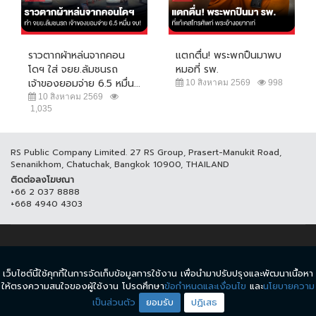
ราวตากผ้าหล่นจากคอน
แตกตื่น! พระพกปืนมาพบ
โดฯ ใส่ จยย.ล้มชนรถ
หมอที่ รพ.
เจ้าของยอมจ่าย 6.5 หมื่น...
10 สิงหาคม 2569
998
10 สิงหาคม 2569
1,035
RS Public Company Limited. 27 RS Group, Prasert-Manukit Road,
Senanikhom, Chatuchak, Bangkok 10900, THAILAND
ติดต่อลงโฆษณา
+66 2 037 8888
+668 4940 4303
© COPYRIGHT 2017 THAICH8.COM, ALL RIGHT RESERVED.
เว็บไซต์นี้ใช้คุกกี้ในการจัดเก็บข้อมูลการใช้งาน เพื่อนำมาปรับปรุงและพัฒนาเนื้อหา
ข้อกำหนดและเงื่อนไข
นโยบายความเป็นส่วนตัว
ให้ตรงความสนใจของผู้ใช้งาน โปรดศึกษา
ข้อกำหนดและเงื่อนไข
และ
นโยบายความ
เป็นส่วนตัว
ยอมรับ
ปฏิเสธ