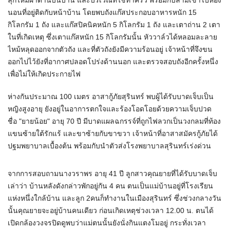
ลุกไหม้ฝ้าด้านบนบ้าน และบริเวณที่ใช้ทำครัว พร้อมกับลามเข้าไปห้อง
นอนที่อยู่ติดกับหน้าบ้าน โดยพบถังแก๊สประกอบอาหารหนัก 15
กิโลกรัม 1 ถัง และแก๊สปิคนิคหนัก 5 กิโลกรัม 1 ถัง และเตาถ่าน 2 เตา
ในที่เกิดเหตุ ซึ่งเตาแก๊สหนัก 15 กิโลกรัมนั้น หัววาล์วได้หลอมละลาย
ไหม้หลุดออกจากตัวถัง และที่ตัวถังยังมีความร้อนอยู่ เจ้าหน้าที่จึงขน
ออกไปไว้ยังที่อากาศปลอดโปร่งด้านนอก และตรวจสอบถังอีกครั้งหนึ่ง
เพื่อไม่ให้เกิดประกายไฟ
ห่างกันประมาณ 100 เมตร อาสากู้ภัยสุรินทร์ พบผู้ได้รับบาดเจ็บเป็น
หญิงสูงอายุ ยังอยู่ในอาการตกใจและร้องโอดโอยด้วยความเจ็บปวด
ชื่อ "ยายน้อย" อายุ 70 ปี มีบาดแผลฉกรรจ์ที่ถูกไฟลวกเป็นวงกลมที่ท้อง
แขนซ้ายใต้รักแร้ และขาซ้ายกับขาขวา เจ้าหน้าที่อาสาสมัครกู้ภัยได้
ปฐมพยาบาลเบื้องต้น พร้อมกับนำตัวส่งโรงพยาบาลสุรินทร์เร่งด่วน
จากการสอบถามนางวราพร อายุ 41 ปี ลูกสาวคุณยายที่ได้รับบาดเจ็บ
เล่าว่า บ้านหลังดังกล่าวพักอยู่กัน 4 คน ตนเป็นแม่บ้านอยู่ที่โรงเรียน
แห่งหนึ่งใกล้บ้าน และลูก 2คนก็ทำงานในเมืองสุรินทร์ ซึ่งช่วงกลางวัน
นั้นคุณยายจะอยู่บ้านคนเดียว ก่อนเกิดเหตุช่วงเวลา 12.00 น. ตนได้
เปิดกล้องวงจรปิดดูพบว่าแม่ตนนั้นยังนั่งกินแตงโมอยู่ กระทั่งเวลา