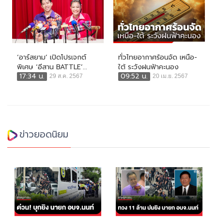
‘อาร์สยาม’ เปิดโปรเจกต์
ทั่วไทยอากาศร้อนจัด เหนือ-
พิเศษ ‘อีสาน BATTLE’...
ใต้ ระวังฝนฟ้าคะนอง
17:34 น.
09:52 น.
29 ส.ค. 2567
20 เม.ย. 2567
ข่าวยอดนิยม