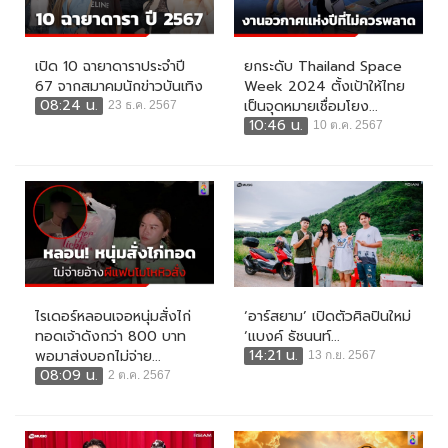
เปิด 10 ฉายาดาราประจำปี
ยกระดับ Thailand Space
67 จากสมาคมนักข่าวบันเทิง
Week 2024 ตั้งเป้าให้ไทย
08:24 น.
เป็นจุดหมายเชื่อมโยง...
23 ธ.ค. 2567
10:46 น.
10 ต.ค. 2567
ไรเดอร์หลอนเจอหนุ่มสั่งไก่
‘อาร์สยาม’ เปิดตัวศิลปินใหม่
ทอดเจ้าดังกว่า 800 บาท
‘แบงค์ ธัชนนท์...
14:21 น.
พอมาส่งบอกไม่จ่าย...
13 ก.ย. 2567
08:09 น.
2 ต.ค. 2567