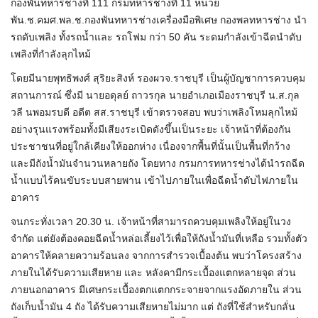
กองพันทหารช่างที่ 111 กรมทหารช่างที่ 11 หน่วย
พัน.ช.คมศ.พล.ช.กองพันทหารช่างเครื่องมือพิเศษ กองพลทหารช่าง นำ
รถดับเพลิง ทั้งรถน้ำและ รถโฟม กว่า 50 คัน ระดมกำลังเข้าฉีดนำดับ
เพลิงที่กำลังลุกไหม้
โดยมีนายพุทธิพงศ์ สุริยะสิงห์ รองผวจ.ราชบุรี เป็นผู้บัญชาการควบคุม
สถานการณ์ ซึ่งมี นายอดุลย์ ถาวรกุล นายอำเภอเมืองราชบุรี น.ส.กุล
วลี นพอมรบดี อดีต สส.ราชบุรี เข้าตรวจสอบ พบว่าเพลิงโหมลุกไหม้
อย่างรุนแรงพร้อมทั้งมีเสียงระเบิดดังขึ้นเป็นระยะ เจ้าหน้าที่ต้องกัน
ประชาชนที่อยู่ใกล้เคียงให้ออกห่าง เนื่องจากพื้นที่นั้นเป็นพื้นที่กว้าง
และมีถังน้ำมันจำนวนหลายถัง โดยทาง กรมการทหารช่างได้นำรถฉีด
น้ำแบบไร้คนขับระบบสายพาน เข้าไปภายในเพื่อฉีดน้ำดับไฟภายใน
อาคาร
จนกระทั่งเวลา 20.30 น. เจ้าหน้าที่สามารถควบคุมเพลิงให้อยู่ในวง
จำกัด แต่ยังต้องคอยฉีดน้ำหล่อเลี้ยงไว้เพื่อให้ถังน้ำมันที่เหลือ รวมทั้งตัว
อาคารให้คลายความร้อนลง จากการสำรวจเบื้องต้น พบว่าโครงสร้าง
ภายในได้รับความเสียหาย และ หลังคามีกระเบื้องแตกหลายจุด ส่วน
ภายนอกอาคาร มีเศษกระเบื้องตกแตกกระจายจากแรงอัดภายใน ส่วน
ถังเก็บน้ำมัน 4 ถัง ได้รับความเสียหายไม่มาก แต่ ถังที่ใช้สำหรับกลั่น