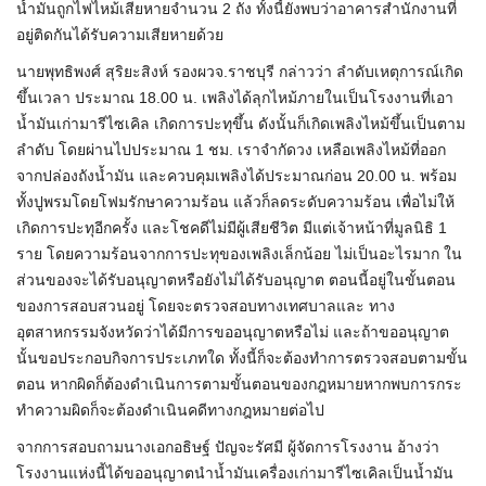
น้ำมันถูกไฟไหม้เสียหายจำนวน 2 ถัง ทั้งนี้ยังพบว่าอาคารสำนักงานที่
อยู่ติดกันได้รับความเสียหายด้วย
นายพุทธิพงศ์ สุริยะสิงห์ รองผวจ.ราชบุรี กล่าวว่า ลำดับเหตุการณ์เกิด
ขึ้นเวลา ประมาณ 18.00 น. เพลิงได้ลุกไหม้ภายในเป็นโรงงานที่เอา
น้ำมันเก่ามารีไซเคิล เกิดการปะทุขึ้น ดังนั้นก็เกิดเพลิงไหม้ขึ้นเป็นตาม
ลำดับ โดยผ่านไปประมาณ 1 ชม. เราจำกัดวง เหลือเพลิงไหม้ที่ออก
จากปล่องถังน้ำมัน และควบคุมเพลิงได้ประมาณก่อน 20.00 น. พร้อม
ทั้งปูพรมโดยโฟมรักษาความร้อน แล้วก็ลดระดับความร้อน เพื่อไม่ให้
เกิดการปะทุอีกครั้ง และโชคดีไม่มีผู้เสียชีวิต มีแต่เจ้าหน้าที่มูลนิธิ 1
ราย โดยความร้อนจากการปะทุของเพลิงเล็กน้อย ไม่เป็นอะไรมาก ใน
ส่วนของจะได้รับอนุญาตหรือยังไม่ได้รับอนุญาต ตอนนี้อยู่ในขั้นตอน
ของการสอบสวนอยู่ โดยจะตรวจสอบทางเทศบาลและ ทาง
อุตสาหกรรมจังหวัดว่าได้มีการขออนุญาตหรือไม่ และถ้าขออนุญาต
นั้นขอประกอบกิจการประเภทใด ทั้งนี้ก็จะต้องทำการตรวจสอบตามขั้น
ตอน หากผิดก็ต้องดำเนินการตามขั้นตอนของกฎหมายหากพบการกระ
ทำความผิดก็จะต้องดำเนินคดีทางกฎหมายต่อไป
จากการสอบถามนางเอกอธิษฐ์ ปัญจะรัศมี ผู้จัดการโรงงาน อ้างว่า
โรงงานแห่งนี้ได้ขออนุญาตนำน้ำมันเครื่องเก่ามารีไซเคิลเป็นน้ำมัน