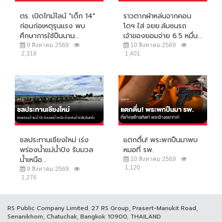
ตร. เปิดไทม์ไลน์ "เด็ก 14"
ราวตากผ้าหล่นจากคอน
ก่อนก่อเหตุรุนแรง พบ
โดฯ ใส่ จยย.ล้มชนรถ
ศึกษาการใช้ปืนนาน...
เจ้าของยอมจ่าย 6.5 หมื่น...
9 สิงหาคม 2569
10 สิงหาคม 2569
2,318
1,401
ชลประทานเชียงใหม่ เร่ง
แตกตื่น! พระพกปืนมาพบ
พร่องน้ำแม่น้ำปิง รับมวล
หมอที่ รพ.
น้ำเหนือ...
10 สิงหาคม 2569
1,120
9 สิงหาคม 2569
1,276
RS Public Company Limited. 27 RS Group, Prasert-Manukit Road,
Senanikhom, Chatuchak, Bangkok 10900, THAILAND