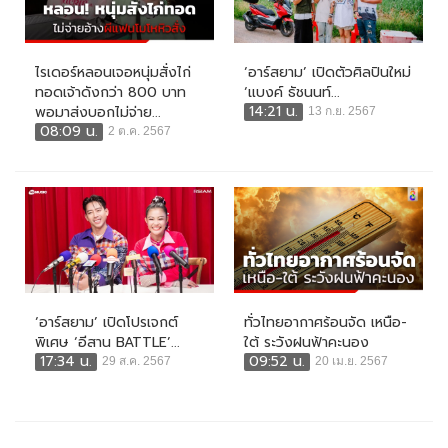
ไรเดอร์หลอนเจอหนุ่มสั่งไก่
‘อาร์สยาม’ เปิดตัวศิลปินใหม่
ทอดเจ้าดังกว่า 800 บาท
‘แบงค์ ธัชนนท์...
14:21 น.
พอมาส่งบอกไม่จ่าย...
13 ก.ย. 2567
08:09 น.
2 ต.ค. 2567
‘อาร์สยาม’ เปิดโปรเจกต์
ทั่วไทยอากาศร้อนจัด เหนือ-
พิเศษ ‘อีสาน BATTLE’...
ใต้ ระวังฝนฟ้าคะนอง
17:34 น.
09:52 น.
29 ส.ค. 2567
20 เม.ย. 2567