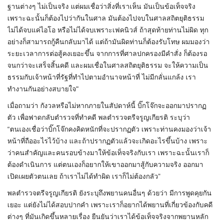
ฐานต่างๆ ไม่เป็นจริง แต่ผมเชื่อว่าสิ่งที่เราเห็น มันเป็นข้อเท็จจริง
เพราะฉะนั้นก็ต้องไปว่ากันในศาล มันต้องไปจบในศาลสถิตยุติธรรม
ไม่ได้จบแค่ไอโอ หรือไม่ได้จบเพราะเฟคนิวส์ ถ้าสุดท้ายท่านไม่ผิด ทุก
อย่างก็สามารถกู้คืนกลับมาได้ แต่ถ้ามันผิดท่านก็ต้องรับโทษ ผมมองว่า
ระยะเวลาการต่อสู้คงเยอะขึ้น จากการที่ศาลปกครองมีคำสั่ง ก็ต้องรอ
จนกว่าจะเสร็จสิ้นคดี และผมเชื่อในศาลสถิตยุติธรรม จะให้ความเป็น
ธรรมกับเจ้าหน้าที่รัฐที่ทำไปตามอำนาจหน้าที่ ไม่มีกลั่นแกล้ง เรา
ทำงานกันอย่างสบายใจ"
เมื่อถามว่า กังวลหรือไม่หากภายในสัปดาห์นี้ บิ๊กโจ๊กจะออกมาปรากฏ
ตัว เพื่อฟาดกลับตำรวจที่ทำคดี พลตำรวจตรีจรูญเกียรติ ระบุว่า
“ตนเองเชื่อว่าบิ๊กโจ๊กคงคิดหนักที่จะปรากฏตัว เพราะท่านคงมองว่าเจ้า
หน้าที่ถืออะไรไว้บ้าง และถ้าปรากฏตัวแล้วจะเกิดอะไรขึ้นบ้าง เพราะ
ว่าคนสำคัญและคนรอบข้างมาให้ข้อเท็จจริงกับเรา เพราะฉะนั้นเราก็
ต้องดำเนินการ แต่ตนเองก็อยากให้เขาออกมาสู้กับความจริง ออกมา
เปิดเผยตัวตนเลย ถ้าเราไม่ได้ทำผิด เราก็ไม่ต้องกลัว”
พลตำรวจตรีจรูญเกียรติ ยังระบุถึงพยานคนอื่นๆ ด้วยว่า มีการพูดคุยกัน
เยอะ แต่ยังไม่ได้สอบปากคำ เพราะเราก็อยากได้พยานที่เกี่ยวข้องกับคดี
ต่างๆ ที่มันเกิดขึ้นหลายเรื่อง ยืนยันว่าเราได้ข้อเท็จจริงจากพยานหลัก