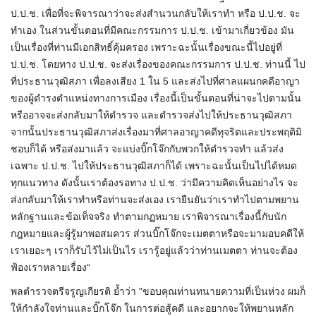
ป.ป.ช. เพื่อที่จะพิจารณาว่าจะส่งสำนวนกลับให้เราทำ หรือ ป.ป.ช. จะ
ทำเอง ในส่วนขั้นตอนที่มีคณะกรรมการ ป.ป.ช. เข้ามาเกี่ยวข้อง มัน
เป็นเรื่องที่ท่านมีเอกสิทธิ์คุ้มครอง เพราะฉะนั้นเรื่องขณะนี้ไปอยู่ที่
ป.ป.ช. โดยทาง ป.ป.ช. จะส่งเรื่องของคณะกรรมการ ป.ป.ช. ท่านนี้ ไป
ที่ประธานวุฒิสภา เพื่อลงเสียง 1 ใน 5 และส่งไปที่ศาลแผนกคดีอาญา
ของผู้ดำรงตำแหน่งทางการเมือง เรื่องนี้เป็นขั้นตอนที่น่าจะไปตามนั้น
หรืออาจจะส่งกลับมาให้ตำรวจ และตำรวจส่งไปให้ประธานวุฒิสภา
จากนั้นประธานวุฒิสภาส่งเรื่องมาที่ศาลอาญาคดีทุจริตและประพฤติมิ
ชอบก็ได้ หรือส่งมาแล้ว จะแบ่งบิ๊กโจ๊กกับพวกให้ตำรวจทำ แล้วส่ง
เฉพาะ ป.ป.ช. ไปให้ประธานวุฒิสภาก็ได้ เพราะฉะนั้นเป็นไปได้หมด
ทุกแนวทาง ดังนั้นเราต้องรอทาง ป.ป.ช. ว่ามีความคิดเห็นอย่างไร จะ
ส่งกลับมาให้เราทำหรือท่านจะส่งเอง เรายืนยันว่าเราทำไปตามพยาน
หลักฐานและข้อเท็จจริง ทำตามกฏหมาย เราพิจารณาเรื่องนี้กับนัก
กฎหมายและผู้รู้มาพอสมควร ส่วนบิ๊กโจ๊กจะเมตตาหรือจะมามอบคดีให้
เราเยอะๆ เราก็รับไว้ไม่เป็นไร เรารู้อยู่แล้วว่าท่านเมตตา ท่านจะต้อง
ฟ้องเราหลายเรื่อง“
พลตำรวจตรีจรูญเกียรติ ย้ำว่า "ขอบคุณท่านทนายความที่เป็นห่วง ผมก็
ให้กำลังใจท่านและบิ๊กโจ๊ก ในการต่อสู้คดี และอยากจะให้พยานหลัก