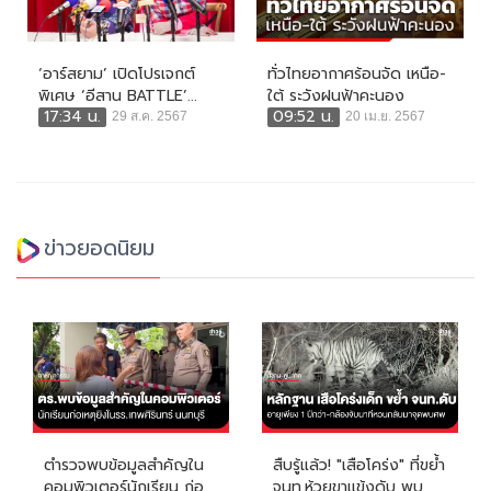
‘อาร์สยาม’ เปิดโปรเจกต์
ทั่วไทยอากาศร้อนจัด เหนือ-
พิเศษ ‘อีสาน BATTLE’...
ใต้ ระวังฝนฟ้าคะนอง
17:34 น.
09:52 น.
29 ส.ค. 2567
20 เม.ย. 2567
ข่าวยอดนิยม
ตำรวจพบข้อมูลสำคัญใน
สืบรู้แล้ว! "เสือโคร่ง" ที่ขย้ำ
คอมพิวเตอร์นักเรียน ก่อ
จนท.ห้วยขาแข้งดับ พบ