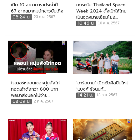
เปิด 10 ฉายาดาราประจำปี
ยกระดับ Thailand Space
67 จากสมาคมนักข่าวบันเทิง
Week 2024 ตั้งเป้าให้ไทย
08:24 น.
เป็นจุดหมายเชื่อมโยง...
23 ธ.ค. 2567
10:46 น.
10 ต.ค. 2567
ไรเดอร์หลอนเจอหนุ่มสั่งไก่
‘อาร์สยาม’ เปิดตัวศิลปินใหม่
ทอดเจ้าดังกว่า 800 บาท
‘แบงค์ ธัชนนท์...
14:21 น.
พอมาส่งบอกไม่จ่าย...
13 ก.ย. 2567
08:09 น.
2 ต.ค. 2567