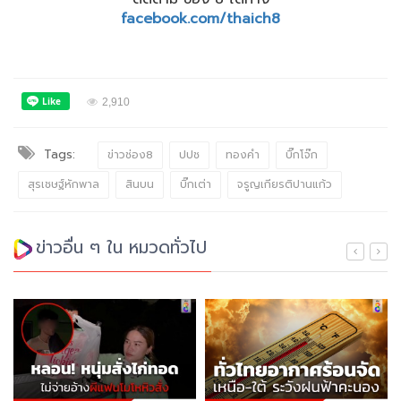
facebook.com/thaich8
2,910
Tags:
ข่าวช่อง8
ปปช
ทองคำ
บิ๊กโจ๊ก
สุรเชษฐ์หักพาล
สินบน
บิ๊กเต่า
จรูญเกียรติปานแก้ว
ข่าวอื่น ๆ ใน หมวดทั่วไป