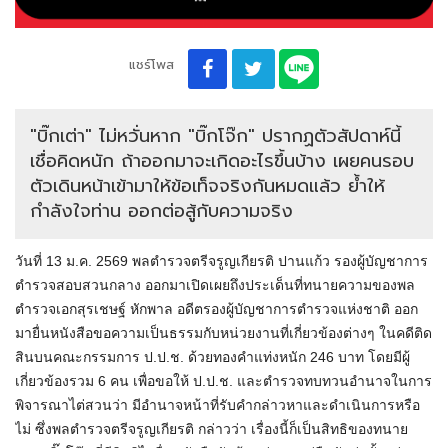
แชร์โพส
"บิ๊กเต่า" ไม่หวั่นหาก "บิ๊กโจ๊ก" ปรากฏตัวสัปดาห์นี้
เชื่อคิดหนัก ถ้าออกมาจะเกิดอะไรขึ้นบ้าง เผยคนรอบ
ตัวเดินหน้าเข้ามาให้ข้อเท็จจริงกันหมดแล้ว ย้ำให้
กำลังใจท่าน ออกต่อสู้กับความจริง
วันที่ 13 ม.ค. 2569 พลตำรวจตรีจรูญเกียรติ ปานแก้ว รองผู้บัญชาการ
ตำรวจสอบสวนกลาง ออกมาเปิดเผยถึงประเด็นที่ทนายความของพล
ตำรวจเอกสุรเชษฐ์ หักพาล อดีตรองผู้บัญชาการตำรวจแห่งชาติ ออก
มายื่นหนังสือขอความเป็นธรรมกับหน่วยงานที่เกี่ยวข้องต่างๆ ในคดีติด
สินบนคณะกรรมการ ป.ป.ช. ด้วยทองคำแท่งหนัก 246 บาท โดยมีผู้
เกี่ยวข้องรวม 6 คน เพื่อขอให้ ป.ป.ช. และตำรวจทบทวนอำนาจในการ
พิจารณาไต่สวนว่า มีอำนาจหน้าที่รับคำกล่าวหาและดำเนินการหรือ
ไม่ ซึ่งพลตำรวจตรีจรูญเกียรติ กล่าวว่า เรื่องนี้ก็เป็นสิทธิของทนาย