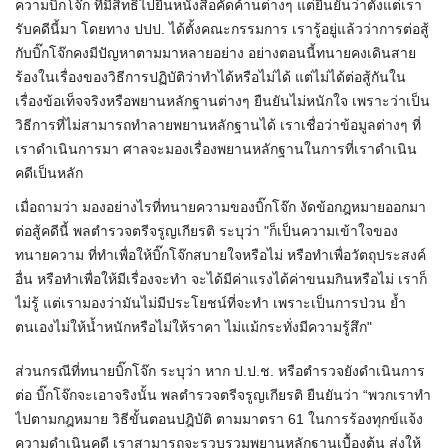
ความบิ๊กโจ๊ก ที่มีสิทธิไปยื่นหนังสือคัดค้านต่างๆ แต่ยืนยันว่าตั้งแต่เรา
รับคดีนี้มา โดยทาง ปปป. ได้ตั้งคณะกรรมการ เรารู้อยู่แล้วว่าการต่อสู้
กับบิ๊กโจ๊กคงมีปัญหาตามมาหลายอย่าง อย่างตอนนี้ทนายคงเดินสาย
ร้องในเรื่องของวิธีการปฏิบัติว่าทำได้หรือไม่ได้ แต่ไม่ได้ต่อสู้กันใน
เรื่องข้อเท็จจริงหรือพยานหลักฐานต่างๆ ยืนยันไม่หนักใจ เพราะว่าเป็น
วิธีการที่ไม่สามารถทำลายพยานหลักฐานได้ เราเชื่อว่าข้อมูลต่างๆ ที่
เราดำเนินการมา ศาลจะมองเรื่องพยานหลักฐานในการที่เราดำเนิน
คดีเป็นหลัก
เมื่อถามว่า มองอย่างไรที่ทนายความของบิ๊กโจ๊ก งัดข้อกฎหมายออกมา
ต่อสู้คดีนี้ พลตำรวจตรีจรูญเกียรติ ระบุว่า "ก็เป็นความเข้าใจของ
ทนายความ ที่ทำเพื่อให้บิ๊กโจ๊กสบายใจหรือไม่ หรือทำเพื่อวัตถุประสงค์
อื่น หรือทำเพื่อให้มีเรื่องจะทำ จะได้มีค่าแรงได้ค่าขนมกินหรือไม่ เราก็
ไม่รู้ แต่เรามองว่ามันไม่มีประโยชน์ที่จะทำ เพราะเป็นการป่วน ย้ำ
ตนเองไม่ให้น้ำหนักหรือไม่ให้ราคา ไม่แม้กระทั่งมีความรู้สึก"
ส่วนกรณีที่ทนายบิ๊กโจ๊ก ระบุว่า หาก ป.ป.ช. หรือตำรวจยังดำเนินการ
ต่อ บิ๊กโจ๊กจะเอาจริงนั้น พลตำรวจตรีจรูญเกียรติ ยืนยันว่า “พวกเราทำ
ไปตามกฎหมาย วิธีขั้นตอนปฎิบัติ ตามมาตรา 61 ในการร้องทุกข์แจ้ง
ความดำเนินคดี เราสามารถจะรวบรวมพยานหลักฐานเบื้องต้น ส่งให้