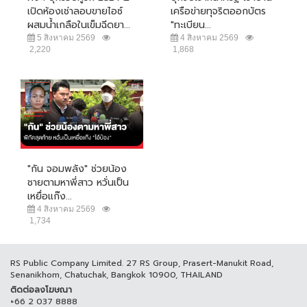
เปิดห้องเช่าลอบขายไอซ์
เครือข่ายทุจริตออกบัตร
ผสมน้ำเกลือในเข็มฉีดยา...
"ทะเบียน...
5 สิงหาคม 2569
4 สิงหาคม 2569
2,220
1,868
"กัน จอมพลัง" ช่วยน้อง
ชายตามหาพี่สาว หวั่นเป็น
เหยื่อแก๊ง...
4 สิงหาคม 2569
1,734
RS Public Company Limited. 27 RS Group, Prasert-Manukit Road,
Senanikhom, Chatuchak, Bangkok 10900, THAILAND
ติดต่อลงโฆษณา
+66 2 037 8888