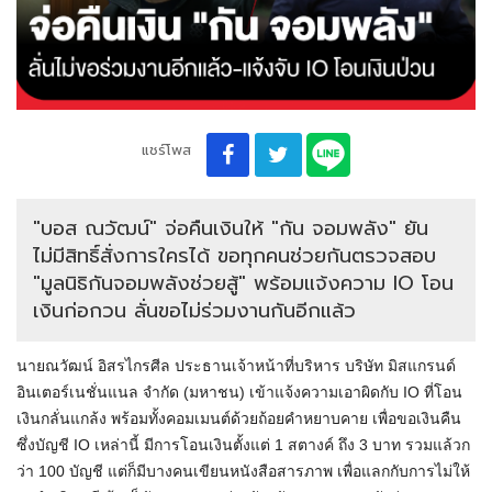
แชร์โพส
"บอส ณวัฒน์" จ่อคืนเงินให้ "กัน จอมพลัง" ยัน
ไม่มีสิทธิ์สั่งการใครได้ ขอทุกคนช่วยกันตรวจสอบ
"มูลนิธิกันจอมพลังช่วยสู้" พร้อมแจ้งความ IO โอน
เงินก่อกวน ลั่นขอไม่ร่วมงานกันอีกแล้ว
นายณวัฒน์ อิสรไกรศีล ประธานเจ้าหน้าที่บริหาร บริษัท มิสแกรนด์
อินเตอร์เนชั่นแนล จำกัด (มหาชน) เข้าแจ้งความเอาผิดกับ IO ที่โอน
เงินกลั่นแกล้ง พร้อมทั้งคอมเมนต์ด้วยถ้อยคำหยาบคาย เพื่อขอเงินคืน
ซึ่งบัญชี IO เหล่านี้ มีการโอนเงินตั้งแต่ 1 สตางค์ ถึง 3 บาท รวมแล้วก
ว่า 100 บัญชี แต่ก็มีบางคนเขียนหนังสือสารภาพ เพื่อแลกกับการไม่ให้