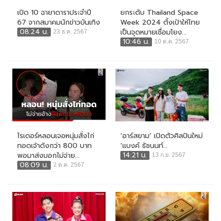
เปิด 10 ฉายาดาราประจำปี
ยกระดับ Thailand Space
67 จากสมาคมนักข่าวบันเทิง
Week 2024 ตั้งเป้าให้ไทย
08:24 น.
เป็นจุดหมายเชื่อมโยง...
23 ธ.ค. 2567
10:46 น.
10 ต.ค. 2567
ไรเดอร์หลอนเจอหนุ่มสั่งไก่
‘อาร์สยาม’ เปิดตัวศิลปินใหม่
ทอดเจ้าดังกว่า 800 บาท
‘แบงค์ ธัชนนท์...
14:21 น.
พอมาส่งบอกไม่จ่าย...
13 ก.ย. 2567
08:09 น.
2 ต.ค. 2567