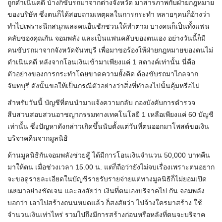
ถูกดำเนินคดี บ้างก็ขับรถมาจากต่างจังหวัด มาสารภาพกับฝ่ายกฎหมาย
ของบริษัท ซึ่งตนก็ได้สอบถามเหตุผลในการกระทำ หลายๆคนก็อ้างว่า
ทำไปเพราะนึกสนุกและคนอื่นชักชวนให้ทำตาม บางคนก็เป็นทั้งแฟน
คลับของคุณกัน จอมพลัง และเป็นแฟนคลับของตนเอง อย่างวันนี้ก็มี
คนขับรถมาจากจังหวัดจันทบุรี เพื่อมาขอร้องให้ฝ่ายกฎหมายของตนไม่
ดำเนินคดี หลังจากโอนเงินเข้ามาเพียงแค่ 1 สตางค์เท่านั้น นี่คือ
ตัวอย่างของการกระทำโดยขาดความยั้งคิด ต้องขับรถมาไกลจาก
จันทบุรี ดังนั้นขอให้เป็นกรณีตัวอย่างว่าสิ่งที่ทำลงไปนั้นคุ้มหรือไม่
สำหรับวันนี้ บัญชีที่ตนนำมาแจ้งความกลับ กองบังคับการตำรวจ
สืบสวนสอบสวนอาชญากรรมทางเทคโนโลยี 1 เหลือเพียงแค่ 60 บัญชี
เท่านั้น ซึ่งปัญหาดังกล่าวเกิดขึ้นนับตั้งแต่วันที่ตนออกมาโพสต์ขอเงิน
บริจาคคืนจากมูลนิธิ
ด้านมูลนิธิกันจอมพลังช่วยสู้ ได้มีการโอนเงินจำนวน 50,000 บาทคืน
มาให้ตน เมื่อช่วงเวลา 15.00 น. แต่ก็ถือว่ายังไม่จบเรื่องเพราะตนอยาก
จะขอดูรายละเอียดในบัญชีรายรับรายจ่ายแต่ทางมูลนิธิก็ไม่ยอมเปิด
เผยมาอย่างชัดเจน และสงสัยว่า เงินที่ตนเองบริจาคไป กัน จอมพลัง
บอกว่า เอาไปสร้างถนนหมดแล้ว ก็สงสัยว่า ไปจ้างใครมาสร้าง ใช้
จำนวนเงินเท่าไหร่ รวมไปถึงมีการสร้างก่อนหรือหลังที่ตนจะบริจาค