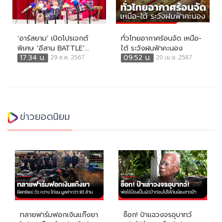
‘อาร์สยาม’ เปิดโปรเจกต์
ทั่วไทยอากาศร้อนจัด เหนือ-
พิเศษ ‘อีสาน BATTLE’...
ใต้ ระวังฝนฟ้าคะนอง
17:34 น.
09:52 น.
29 ส.ค. 2567
20 เม.ย. 2567
ข่าวยอดนิยม
ทลายฟาร์มฟอกเงินแก๊งยา
ช็อก! ป้าแฉวงจรอุบาทว์