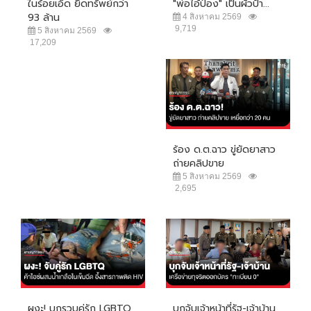
ในร้อยเอ็ด ยึดทรัพย์กว่า
"พ่อไอ้ป๋อง" เป็นผัวป้า...
93 ล้าน
4 สิงหาคม 2569
9,719
5 สิงหาคม 2569
17,209
ร้อง ด.ต.ฉาว ขู่ยัดยาสาว
ถ่ายคลิปขาย
5 สิงหาคม 2569
2,695
ผงะ! บุกรวบคู่รัก LGBTQ
บุกจับเจ้าหน้าที่รัฐ-เจ้าบ้าน