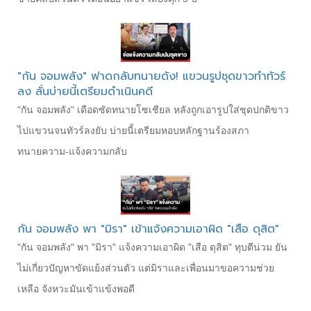
"กัน จอมพลัง" ฟาดกลับทนายดัง! แขวนรูปชุดขาวทำทัวร์
ลง ลั่นบ่ายนี้เตรียมดำเนินคดี
"กัน จอมพลัง" เดือดซัดทนายโซเชียล หลังถูกเอารูปใส่ชุดปกติขาว
ไปแขวนจนทัวร์ลงยับ บ่ายนี้เตรียมหอบหลักฐานร้องสภา
ทนายความ-แจ้งความกลับ
กัน จอมพลัง พา "มิรา" เข้าแจ้งความเอาผิด "เสือ ดุสิต"
"กัน จอมพลัง" พา "มิรา" แจ้งความเอาผิด "เสือ ดุสิต" ทุบตีน่วม ยัน
ไม่เกี่ยวปัญหาขัดแย้งส่วนตัว แต่มิราและเพื่อนมาขอความช่วย
เหลือ จังหวะมันเข้าแข้งพอดี