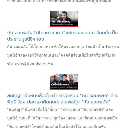
จากมือเจ้าหน้าที่ ลั่นภารกิจปกป้องแผ่นดินคือความภูมิใจที่สุด!
กัน จอมพลัง โต้โควตาหวย ท้าให้ตรวจสอบ เตรียมนั่งเป็น
ประธานมูลนิธิฯ เอง
กัน จอมพลัง โต้โควตาหวย ท้าให้ตรวจสอบ เตรียมนั่งเป็นประธาน
มูลนิธิฯ เอง เอาให้ทุกคนสบายใจ เคลียร์จบเมื่อไหร่พร้อมกลับมา
ช่วยทหารผู้น้อย-ประชาชน
สนธิญา ยื่นหนังสือบิ๊กเต่า ตรวจสอบ "กัน จอมพลัง" ด้าน
พี่ศรี ร้อง ปอท.เอาผิดคนปลอมเฟซบุ๊ก "กัน จอมพลัง"
"สนธิญา" ยื่นหนังสือให้ "บิ๊กเต่า" ตรวจสอบ "กัน จอมพลัง" และ
มูลนิธิ ขณะที่ "ศรีสุวรรณ" บุกร้อง "ปอท." เอาผิดคนปลอมเฟซบุ๊ก
"กัน จอมพลัง" โพสต์ข้อมูลอันเป็นเท็จทำให้ตนถูกเกลียดชัง