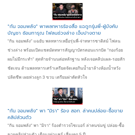
"กัน จอมพลัง" พาพลทหารร้องสื่อ แฉถูกรุ่นพี่-ผู้บังคับ
บัญชา ซ้อมทารุณ ไฟลนช่วงล่าง เจ็บปางตาย
"กัน จอมพลัง" แฉยับ พลทหารเหยื่อรุ่นพี่-จ่าทหารซาดิสม์ ไฟลน
ช่วงล่าง พร้อมเปิดแชตมัดทหารสัญญาบัตรตอนแรกปัด "กองร้อย
ผมไม่มีกระทำ" สุดท้ายจำนนต่อหลักฐาน หลังเจอคลิปแผล-รอยสัก
ชัดเจน ด้านพลทหารเศร้าเครียดจัดเคยกินน้ำยาล้างห้องน้ำหวัง
ปลิดชีพ เผยห่วงลูก 3 ขวบ เตรียมผ่าตัดหัวใจ
"กัน จอมพลัง" พา "มิรา" ร้อง สอท. ล่าคนปล่อย-ซื้อขาย
คลิปส่วนตัว
"กัน จอมพลัง" พา "มิรา" ร้องตำรวจไซเบอร์ ล่าคนข่มขู่ ปล่อย-ซื้อ
ขายคลิปส่วนตัว เตือนอย่าแชร์ เสี่ยงคุก 5 ปี