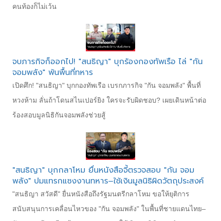
คนท้องก็ไม่เว้น
จบภารกิจก็ออกไป! "สนธิญา" บุกร้องกองทัพเรือ ไล่ "กัน
จอมพลัง" พ้นพื้นที่ทหาร
เปิดศึก! "สนธิญา" บุกกองทัพเรือ เบรกภารกิจ "กัน จอมพลัง" พื้นที่
หวงห้าม ลั่นถ้าโดนสไนเปอร์ยิง ใครจะรับผิดชอบ? เผยเดินหน้าต่อ
ร้องสอบมูลนิธิกันจอมพลังช่วยสู้
"สนธิญา" บุกกลาโหม ยื่นหนังสือจี้ตรวจสอบ "กัน จอม
พลัง" ปมแทรกแซงงานทหาร–ใช้เงินมูลนิธิผิดวัตถุประสงค์
"สนธิญา สวัสดี" ยื่นหนังสือถึงรัฐมนตรีกลาโหม ขอให้ยุติการ
สนับสนุนการเคลื่อนไหวของ "กัน จอมพลัง" ในพื้นที่ชายแดนไทย–