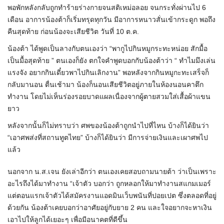
พอพักหลังกลับถูกทำร้ายร่างกายจนสติเหม่อลอย จนกระทั่งผ่านไป 6
เดือน อาการน้องต้าก็เริ่มทรุดทุกวัน มีอาการหนาวสั่นเข้ากระดูก พอถึง
คืนสุดท้าย ก่อนน้องจะเสียชีวิต วันที่ 10 ต.ค.
น้องต้า ได้พูดเป็นลางกับตนเองว่า “พากูไปกินหมูกระทะหน่อย สักมื้อ
เป็นมื้อสุดท้าย ” ตนเองก็ยัง ตกใจคำพูดบอกกับน้องต้าว่า “ ทำไมมึงเล่น
แรงจัง อยากกินเดี๋ยวพาไปกินเลิกงาน” พอหลังจากกินหมูกะทะเสร็จก็
กลับมานอน ตื่นเช้ามา น้องก็นอนเสียชีวิตอยู่ภายในห้องนอนคาตึก
ทำงาน โดยไม่เห็นร่องรอยบาดแผลเนื่องจากผู้ตายสวมใส่เสื้อผ้าแขน
ยาว
หลังจากนั้นก็ไม่ทราบว่า ศพของน้องต้าถูกนำไปที่ไหน บ้างก็ได้ยินว่า
“เอาศพส่งที่สถานทูตไทย” บ้างก็ได้ยินว่า มีการจ่ายเงินและเผาศพไป
แล้ว
นอกจาก น.ส.เจน ยังเล่าอีกว่า ตนเองเคยสอบถามนายต้า ว่าเป็นเพราะ
อะไรถึงได้มาทำงาน “เจ้าตัว บอกว่า ถูกหลอกให้มาทำงานสแกมเมอร์
แต่ตอนแรกเจ้าตัวได้สมัครงานแอดมินเว็บพนันที่ปอยเปต ซึ่งตลอดที่อยู่
ด้วยกัน น้องต้าเคยบอกว่าอาศัยอยู่กับยาย 2 คน และใจอยากจะหาเงิน
เอาไปให้ลูกได้เยอะๆ เพื่อมีอนาคตที่ดีขึ้น