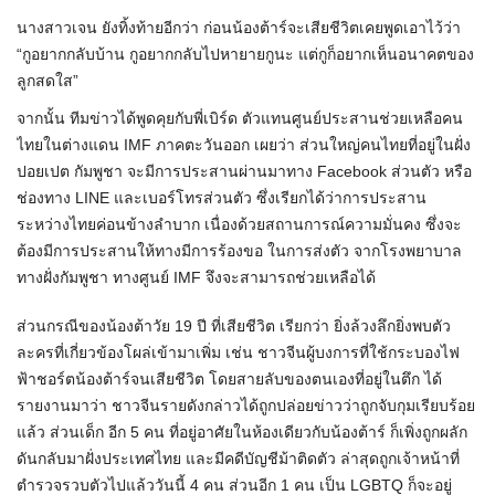
นางสาวเจน ยังทิ้งท้ายอีกว่า ก่อนน้องต้าร์จะเสียชีวิตเคยพูดเอาไว้ว่า
“กูอยากกลับบ้าน กูอยากกลับไปหายายกูนะ แต่กูก็อยากเห็นอนาคตของ
ลูกสดใส”
จากนั้น ทีมข่าวได้พูดคุยกับพี่เบิร์ด ตัวแทนศูนย์ประสานช่วยเหลือคน
ไทยในต่างแดน IMF ภาคตะวันออก เผยว่า ส่วนใหญ่คนไทยที่อยู่ในฝั่ง
ปอยเปต กัมพูชา จะมีการประสานผ่านมาทาง Facebook ส่วนตัว หรือ
ช่องทาง LINE และเบอร์โทรส่วนตัว ซึ่งเรียกได้ว่าการประสาน
ระหว่างไทยค่อนข้างลำบาก เนื่องด้วยสถานการณ์ความมั่นคง ซึ่งจะ
ต้องมีการประสานให้ทางมีการร้องขอ ในการส่งตัว จากโรงพยาบาล
ทางฝั่งกัมพูชา ทางศูนย์ IMF จึงจะสามารถช่วยเหลือได้
ส่วนกรณีของน้องต้าวัย 19 ปี ที่เสียชีวิต เรียกว่า ยิ่งล้วงลึกยิ่งพบตัว
ละครที่เกี่ยวข้องโผล่เข้ามาเพิ่ม เช่น ชาวจีนผู้บงการที่ใช้กระบองไฟ
ฟ้าชอร์ตน้องต้าร์จนเสียชีวิต โดยสายลับของตนเองที่อยู่ในตึก ได้
รายงานมาว่า ชาวจีนรายดังกล่าวได้ถูกปล่อยข่าวว่าถูกจับกุมเรียบร้อย
แล้ว ส่วนเด็ก อีก 5 คน ที่อยู่อาศัยในห้องเดียวกับน้องต้าร์ ก็เพิ่งถูกผลัก
ดันกลับมาฝั่งประเทศไทย และมีคดีบัญชีม้าติดตัว ล่าสุดถูกเจ้าหน้าที่
ตำรวจรวบตัวไปแล้ววันนี้ 4 คน ส่วนอีก 1 คน เป็น LGBTQ ก็จะอยู่