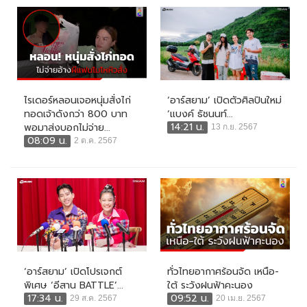
ไรเดอร์หลอนเจอหนุ่มสั่งไก่
‘อาร์สยาม’ เปิดตัวศิลปินใหม่
ทอดเจ้าดังกว่า 800 บาท
‘แบงค์ ธัชนนท์...
14:21 น.
พอมาส่งบอกไม่จ่าย...
13 ก.ย. 2567
08:09 น.
2 ต.ค. 2567
‘อาร์สยาม’ เปิดโปรเจกต์
ทั่วไทยอากาศร้อนจัด เหนือ-
พิเศษ ‘อีสาน BATTLE’...
ใต้ ระวังฝนฟ้าคะนอง
17:34 น.
09:52 น.
29 ส.ค. 2567
20 เม.ย. 2567