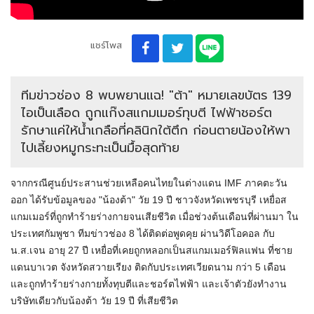
แชร์โพส
ทีมข่าวช่อง 8 พบพยานแฉ! "ต้า" หมายเลขบัตร 139
ไอเป็นเลือด ถูกแก๊งสแกมเมอร์ทุบตี ไฟฟ้าชอร์ต
รักษาแค่ให้น้ำเกลือที่คลินิกใต้ตึก ก่อนตายน้องให้พา
ไปเลี้ยงหมูกระทะเป็นมื้อสุดท้าย
จากกรณีศูนย์ประสานช่วยเหลือคนไทยในต่างแดน IMF ภาคตะวัน
ออก ได้รับข้อมูลของ "น้องต้า" วัย 19 ปี ชาวจังหวัดเพชรบุรี เหยื่อส
แกมเมอร์ที่ถูกทำร้ายร่างกายจนเสียชีวิต เมื่อช่วงต้นเดือนที่ผ่านมา ใน
ประเทศกัมพูชา ทีมข่าวช่อง 8 ได้ติดต่อพูดคุย ผ่านวิดีโอคอล กับ
น.ส.เจน อายุ 27 ปี เหยื่อที่เคยถูกหลอกเป็นสแกมเมอร์ฟิลแฟน ที่ชาย
แดนบาเวต จังหวัดสวายเรียง ติดกับประเทศเวียดนาม กว่า 5 เดือน
และถูกทำร้ายร่างกายทั้งทุบตีและชอร์ตไฟฟ้า และเจ้าตัวยังทำงาน
บริษัทเดียวกับน้องต้า วัย 19 ปี ที่เสียชีวิต