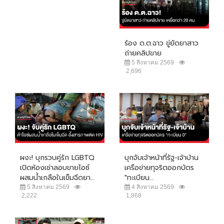
ร้อง ด.ต.ฉาว ขู่ยัดยาสาว
ถ่ายคลิปขาย
5 สิงหาคม 2569
2,696
ผงะ! บุกรวบคู่รัก LGBTQ
บุกจับเจ้าหน้าที่รัฐ-เจ้าบ้าน
เปิดห้องเช่าลอบขายไอซ์
เครือข่ายทุจริตออกบัตร
ผสมน้ำเกลือในเข็มฉีดยา...
"ทะเบียน...
5 สิงหาคม 2569
4 สิงหาคม 2569
2,222
1,868