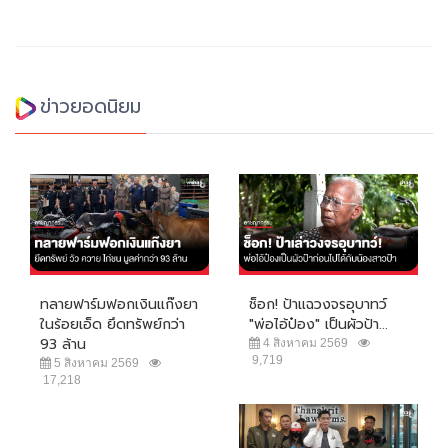
ข่าวยอดนิยม
ทลายฟาร์มฟอกเงินแก๊งยา
ช็อก! ป้าแฉวงจรอุบาทว์
ในร้อยเอ็ด ยึดทรัพย์กว่า
"พ่อไอ้ป๋อง" เป็นผัวป้า...
93 ล้าน
4 สิงหาคม 2569
9,719
5 สิงหาคม 2569
17,218