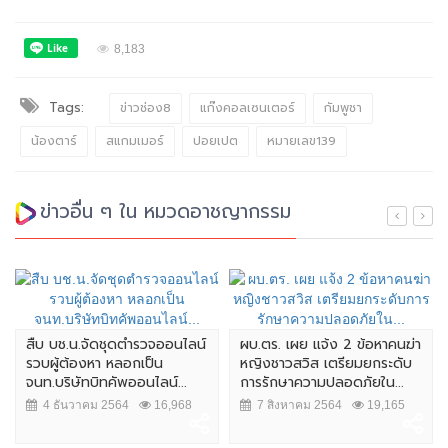
8,183
Tags:
ข่าวช่อง8
แก๊งคอลเซนเตอร์
กัมพูชา
น้องตาร์
สแกมเมอร์
ปอยเปต
หมายเลข139
ข่าวอื่น ๆ ใน หมวดอาชญากรรม
โจร บุกว
หายหลาย
บช.น.จัดชุดตำรวจออนไลน์
ผบ.ตร. เผย แจ้ง 2 ข้อหาคนฆ่า
ู้ต้องหา หลอกเป็น
หญิงชาวสวิส เตรียมยกระดับ
15 มิถ
ริษัทบิทคัพออนไลน์...
การรักษาความปลอดภัยใน...
ันวาคม 2564
16,968
7 สิงหาคม 2564
19,165