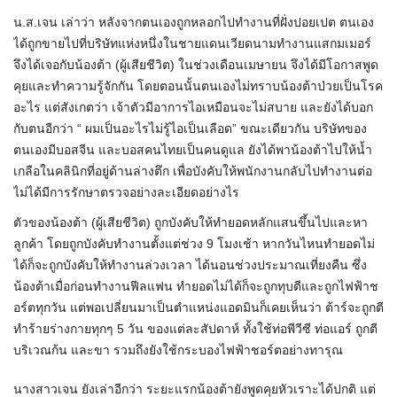
น.ส.เจน เล่าว่า หลังจากตนเองถูกหลอกไปทำงานที่ฝั่งปอยเปต ตนเอง
ได้ถูกขายไปที่บริษัทแห่งหนึ่งในชายแดนเวียดนามทำงานแสกมเมอร์
จึงได้เจอกับน้องต้า (ผู้เสียชีวิต) ในช่วงเดือนเมษายน จึงได้มีโอกาสพูด
คุยและทำความรู้จักกัน โดยตอนนั้นตนเองไม่ทราบน้องต้าป่วยเป็นโรค
อะไร แต่สังเกตว่า เจ้าตัวมีอาการไอเหมือนจะไม่สบาย และยังได้บอก
กับตนอีกว่า “ ผมเป็นอะไรไม่รู้ไอเป็นเลือด” ขณะเดียวกัน บริษัทของ
ตนเองมีบอสจีน และบอสคนไทยเป็นคนดูแล ยังได้พาน้องต้าไปให้น้ำ
เกลือในคลินิกที่อยู่ด้านล่างตึก เพื่อบังคับให้พนักงานกลับไปทำงานต่อ
ไม่ได้มีการรักษาตรวจอย่างละเอียดอย่างไร
ตัวของน้องต้า (ผู้เสียชีวิต) ถูกบังคับให้ทำยอดหลักแสนขึ้นไปและหา
ลูกค้า โดยถูกบังคับทำงานตั้งแต่ช่วง 9 โมงเช้า หากวันไหนทำยอดไม่
ได้ก็จะถูกบังคับให้ทำงานล่วงเวลา ได้นอนช่วงประมาณเที่ยงคืน ซึ่ง
น้องต้าเมื่อก่อนทำงานฟีลแฟน ทำยอดไม่ได้ก็จะถูกทุบตีและถูกไฟฟ้าช
อร์ตทุกวัน แต่พอเปลี่ยนมาเป็นตำแหน่งแอดมินก็เคยเห็นว่า ต้าร์จะถูกตี
ทำร้ายร่างกายทุกๆ 5 วัน ของแต่ละสัปดาห์ ทั้งใช้ท่อพีวีซี ท่อแอร์ ถูกตี
บริเวณก้น และขา รวมถึงยังใช้กระบองไฟฟ้าชอร์ตอย่างทารุณ
นางสาวเจน ยังเล่าอีกว่า ระยะแรกน้องต้ายังพูดคุยหัวเราะได้ปกติ แต่