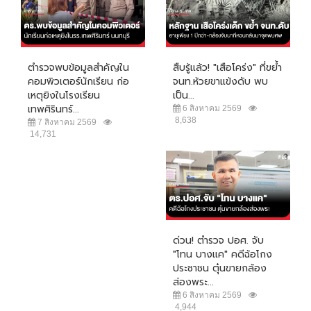
ตำรวจพบข้อมูลสำคัญใน
สืบรู้แล้ว! "เสือโคร่ง" ที่ขย้ำ
คอมพิวเตอร์นักเรียน ก่อ
จนท.ห้วยขาแข้งดับ พบ
เหตุยิงในโรงเรียน
เป็น...
เทพศิรินทร์...
6 สิงหาคม 2569
8,638
7 สิงหาคม 2569
14,731
ด่วน! ตำรวจ ปอศ. จับ
"โทน บางแค" คดีฉ้อโกง
ประชาชน ตุ๋นขายกล้อง
ส่องพระ...
6 สิงหาคม 2569
4,944