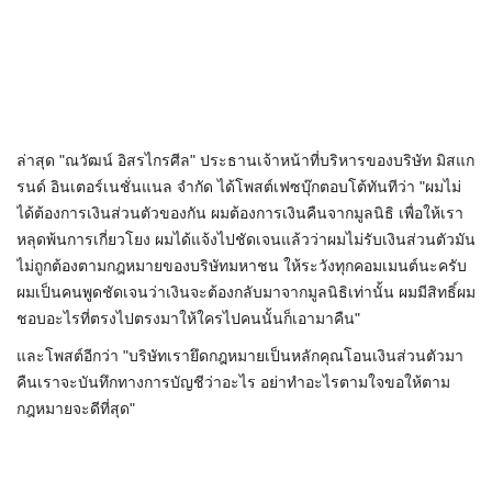
ล่าสุด "ณวัฒน์ อิสรไกรศีล" ประธานเจ้าหน้าที่บริหารของบริษัท มิสแก
รนด์ อินเตอร์เนชั่นแนล จำกัด ได้โพสต์เฟซบุ๊กตอบโต้ทันทีว่า "ผมไม่
ได้ต้องการเงินส่วนตัวของกัน ผมต้องการเงินคืนจากมูลนิธิ เพื่อให้เรา
หลุดพ้นการเกี่ยวโยง ผมได้แจ้งไปชัดเจนแล้วว่าผมไม่รับเงินส่วนตัวมัน
ไม่ถูกต้องตามกฎหมายของบริษัทมหาชน ให้ระวังทุกคอมเมนต์นะครับ
ผมเป็นคนพูดชัดเจนว่าเงินจะต้องกลับมาจากมูลนิธิเท่านั้น ผมมีสิทธิ์ผม
ชอบอะไรที่ตรงไปตรงมาให้ใครไปคนนั้นก็เอามาคืน"
และโพสต์อีกว่า "บริษัทเรายึดกฎหมายเป็นหลักคุณโอนเงินส่วนตัวมา
คืนเราจะบันทึกทางการบัญชีว่าอะไร อย่าทำอะไรตามใจขอให้ตาม
กฎหมายจะดีที่สุด"