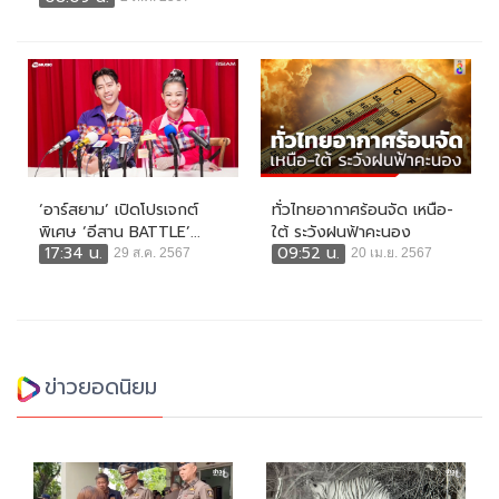
‘อาร์สยาม’ เปิดโปรเจกต์
ทั่วไทยอากาศร้อนจัด เหนือ-
พิเศษ ‘อีสาน BATTLE’...
ใต้ ระวังฝนฟ้าคะนอง
17:34 น.
09:52 น.
29 ส.ค. 2567
20 เม.ย. 2567
ข่าวยอดนิยม