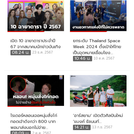
เปิด 10 ฉายาดาราประจำปี
ยกระดับ Thailand Space
67 จากสมาคมนักข่าวบันเทิง
Week 2024 ตั้งเป้าให้ไทย
08:24 น.
เป็นจุดหมายเชื่อมโยง...
23 ธ.ค. 2567
10:46 น.
10 ต.ค. 2567
ไรเดอร์หลอนเจอหนุ่มสั่งไก่
‘อาร์สยาม’ เปิดตัวศิลปินใหม่
ทอดเจ้าดังกว่า 800 บาท
‘แบงค์ ธัชนนท์...
14:21 น.
พอมาส่งบอกไม่จ่าย...
13 ก.ย. 2567
08:09 น.
2 ต.ค. 2567