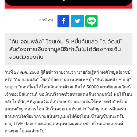
แชร์โพส
"กัน จอมพลัง" โอนเงิน 5 หมื่นคืนแล้ว "ณวัฒน์"
ลั่นต้องการเงินจากมูลนิธิเท่านั้นไม่ได้ต้องการเงิน
ส่วนตัวของกัน
วันที่ 27 ต.ค. 2568 ผู้สื่อข่าวรายงานว่า นายกัณฐัศว์ พงศ์ไพบูลย์เวชย์
หรือ "กัน จอมพลัง" โพสต์ข้อความผ่านเพจเฟซบุ๊ก "กันจอมพลัง ช่วยสู้"
ระบุว่า "ตอนนี้ผมได้โอนเงินส่วนตัวผมคืนให้ 50000 ตามที่คุณณวัฒน์
เจ้าของมิสแกรนด์ ขอเงินบริจาคช่วยชายแดนคืนจากมูลนิธิ ผมได้โอน
กลับไปที่บัญชีที่คุณณวัฒด์เปิดขอบริจาคเอาเงินให้ทหารครับ" พร้อม
แนบหลักฐานการโอนเงินในคอมเมนต์vudว่า "หลักฐานการคืนครับ
ส่วนท่านใดที่อยากช่วยสนับสนุนผมไม่ต้องโอนเข้าบัญชีผมนะครับ
มาดู LIVE ปล่อยของและอุดหนุนของผมและชาวบ้านและแบรนด์
ต่างๆผมโอเคแล้วครับ"