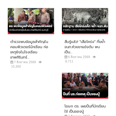
ตำรวจพบข้อมูลสำคัญใน
สืบรู้แล้ว! "เสือโคร่ง" ที่ขย้ำ
คอมพิวเตอร์นักเรียน ก่อ
จนท.ห้วยขาแข้งดับ พบ
เหตุยิงในโรงเรียน
เป็น...
เทพศิรินทร์...
6 สิงหาคม 2569
8,711
7 สิงหาคม 2569
15,300
โฆษก ตร. เผยปืนที่นักเรียน
ใช้ เป็นของปู่