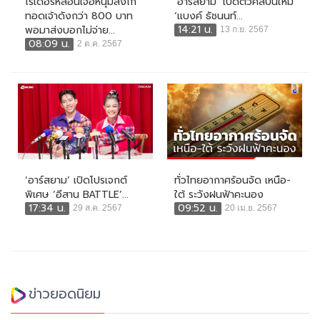
ไรเดอร์หลอนเจอหนุ่มสั่งไก่
‘อาร์สยาม’ เปิดตัวศิลปินใหม่
ทอดเจ้าดังกว่า 800 บาท
‘แบงค์ ธัชนนท์...
14:21 น.
พอมาส่งบอกไม่จ่าย...
13 ก.ย. 2567
08:09 น.
2 ต.ค. 2567
‘อาร์สยาม’ เปิดโปรเจกต์
ทั่วไทยอากาศร้อนจัด เหนือ-
พิเศษ ‘อีสาน BATTLE’...
ใต้ ระวังฝนฟ้าคะนอง
17:34 น.
09:52 น.
29 ส.ค. 2567
20 เม.ย. 2567
ข่าวยอดนิยม