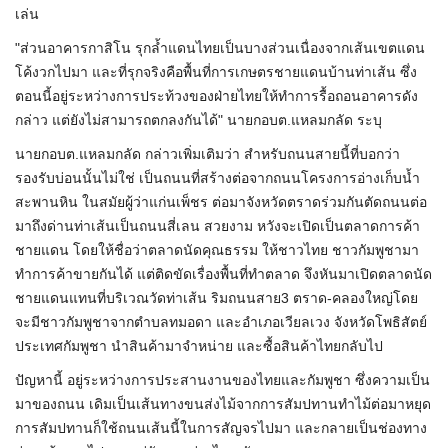
เล่น
"ส่วนอาคารกาสิโน รุกล้ำแดนไทยเป็นบางส่วนเนื่องจากเส้นเขตแดน
โค้งวกไปมา และที่รุกจริงคือพื้นที่การเกษตรชายแดนบ้านท่าเส้น ซึ่ง
ตอนนี้อยู่ระหว่างการประท้วงของฝ่ายไทยให้ทำการรื้อถอนอาคารดัง
กล่าว แต่ยังไม่สามารถตกลงกันได้" นายกอบต.แหลมกลัด ระบุ
นายกอบต.แหลมกลัด กล่าวเพิ่มเติมว่า สำหรับถนนสายนี้ที่บอกว่า
รองรับบ่อนนั้นไม่ใช่ เป็นถนนที่สร้างต่อจากถนนโครงการอ่างเก็บน้ำ
สะพานหิน ในสมัยผู้ว่าแก่นเพ็ชร ต่อมาจังหวัดตราดร่วมกันตัดถนนต่อ
มาถึงด่านท่าเส้นเป็นถนนสี่เลน สวยงาม หวังจะเปิดเป็นตลาดการค้า
ชายแดน โดยให้ชื่อว่าตลาดนัดคุณธรรม ให้ชาวไทย ชาวกัมพูชามา
ทำการค้าขายกันได้ แต่ติดขัดเรื่องพื้นที่ทำตลาด จึงหันมาเปิดตลาดนัด
ชายแดนแทนที่บริเวณวัดท่าเส้น ริมถนนสาย3 ตราด-คลองใหญ่โดย
จะมีชาวกัมพูชาจากตำบลทมอดา และอำเภอเวียลเวง จังหวัดโพธิสัตย์
ประเทศกัมพูชา นำสินค้ามาจำหน่าย และซื้อสินค้าไทยกลับไป
ปัญหานี้ อยู่ระหว่างการประสานงานของไทยและกัมพูชา ซึ่งความเป็น
มาของถนน เดิมเป็นเส้นทางขนส่งไม้จากการสัมปทานทำไม้ต่อมาหยุด
การสัมปทานก็ใช้ถนนเส้นนี้ในการสัญจรไปมา และกลายเป็นช่องทาง