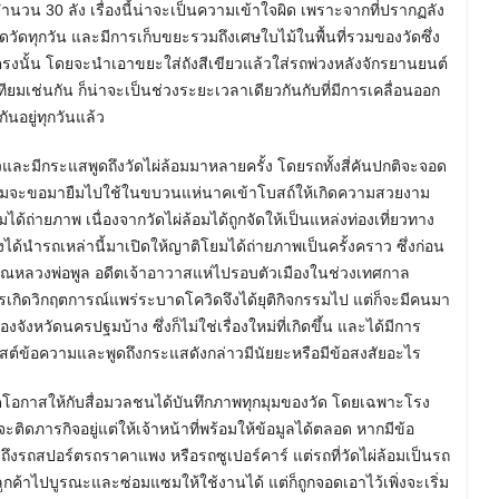
ำนวน 30 ลัง เรื่องนี้น่าจะเป็นความเข้าใจผิด เพราะจากที่ปรากฏลัง
ัดทุกวัน และมีการเก็บขยะรวมถึงเศษใบไม้ในพื้นที่รวมของวัดซึ่ง
่ตรงนั้น โดยจะนำเอาขยะใส่ถังสีเขียวแล้วใส่รถพ่วงหลังจักรยานยนต์
ียมเช่นกัน ก็น่าจะเป็นช่วงระยะเวลาเดียวกันกับที่มีการเคลื่อนออก
ันอยู่ทุกวันแล้ว
าวและมีกระแสพูดถึงวัดไผ่ล้อมมาหลายครั้ง โดยรถทั้งสี่คันปกติจะจอด
ะญาติโยมจะขอมายืมไปใช้ในขบวนแห่นาคเข้าโบสถ์ให้เกิดความสวยงาม
้ถ่ายภาพ เนื่องจากวัดไผ่ล้อมได้ถูกจัดให้เป็นแหล่งท่องเที่ยวทาง
งได้นำรถเหล่านี้มาเปิดให้ญาติโยมได้ถ่ายภาพเป็นครั้งคราว ซึ่งก่อน
ะคุณหลวงพ่อพูล อดีตเจ้าอาวาสแห่ไปรอบตัวเมืองในช่วงเทศกาล
การเกิดวิกฤตการณ์แพร่ระบาดโควิดจึงได้ยุติกิจกรรมไป แต่ก็จะมีคนมา
จังหวัดนครปฐมบ้าง ซึ่งก็ไม่ใช่เรื่องใหม่ที่เกิดขึ้น และได้มีการ
สต์ข้อความและพูดถึงกระแสดังกล่าวมีนัยยะหรือมีข้อสงสัยอะไร
ห้เปิดโอกาสให้กับสื่อมวลชนได้บันทึกภาพทุกมุมของวัด โดยเฉพาะโรง
ะติดภารกิจอยู่แต่ให้เจ้าหน้าที่พร้อมให้ข้อมูลได้ตลอด หากมีข้อ
ยถึงรถสปอร์ตรถราคาแพง หรือรถซูเปอร์คาร์ แต่รถที่วัดไผ่ล้อมเป็นรถ
์ลูกค้าไปบูรณะและซ่อมแซมให้ใช้งานได้ แต่ก็ถูกจอดเอาไว้เพิ่งจะเริ่ม