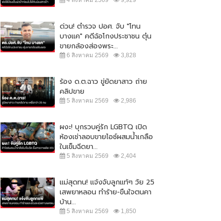
ด่วน! ตำรวจ ปอศ. จับ "โทน
บางแค" คดีฉ้อโกงประชาชน ตุ๋น
ขายกล้องส่องพระ...
6 สิงหาคม 2569
3,828
ร้อง ด.ต.ฉาว ขู่ยัดยาสาว ถ่าย
คลิปขาย
5 สิงหาคม 2569
2,986
ผงะ! บุกรวบคู่รัก LGBTQ เปิด
ห้องเช่าลอบขายไอซ์ผสมน้ำเกลือ
ในเข็มฉีดยา...
5 สิงหาคม 2569
2,404
แม่สุดทน! แจ้งจับลูกแท้ๆ วัย 25
เสพยาหลอน ทำร้าย-ขืนใจตนคา
บ้าน...
5 สิงหาคม 2569
1,850