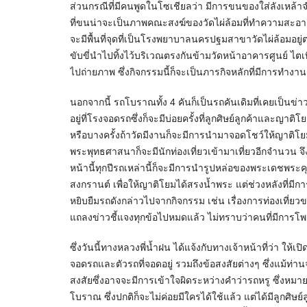
ส่วนกรณีที่มีคนพูดในโซเชียลว่า มีการขนของใส่ลังเหล้าจ
ที่ขนน่าจะเป็นภาพคณะสงฆ์ของวัดไผ่ล้อมที่ทำความสะอาดว
จะมีพื้นที่จุดที่เป็นโรงพยาบาลนครปฐมสาขาวัดไผ่ล้อมอยู
ขับขี่นำไปทิ้งไว้บริเวณตรงกันข้ามวัดหน้าอาคารศูนย์ ไตเท
ไปถ่ายภาพ ซึ่งกิจกรรมนี้ก็จะเป็นภารกิจหลักที่มีการทำงานก
นอกจากนี้ รถโบราณทั้ง 4 คันก็เป็นรถคันเดิมที่เคยเป็นข่
อยู่ที่โรงจอดรถซึ่งก็จะมีบ่อยครั้งที่ลูกศิษย์ลูกค้าแล
หรือบางครั้งถ้าวัดมีงานก็จะมีการนำมาจอดโชว์ให้ญาติโยมได
พระพุทธศาสนาก็จะมีนักท่องเที่ยวเข้ามาเที่ยวอีกจำนวน จึ
หน้านี้ทุกปีรถเหล่านี้ก็จะมีการนำรูปหล่อของพระเดชพร
สงกรานต์ เพื่อให้ญาติโยมได้สรงน้ำพระ แต่ช่วงหลังที่มี
หยิบยืมรถดังกล่าวไปจากกิจกรรม เช่น เรื่องการท่องเที่ยวของ
แถลงข่าวชี้แจงทุกข้อไปหมดแล้ว ไม่ทราบว่าคนที่มีการโพ
ซึ่งวันนี้ทางหลวงพี่น้ำฝน ได้แจ้งกับทางเจ้าหน้าที่ว่า ใ
จอดรถและตัวรถที่จอดอยู่ รวมถึงข้อสงสัยต่างๆ ซึ่งแม้ท่านจ
สงสัยซึ่งอาจจะมีการเข้าใจผิดระหว่างคำว่ารถหรู ซึ่งหมา
โบราณ ซึ่งปกติก็จะไม่ค่อยมีใครได้ใช้แล้ว แต่ได้มีลูกศิษย