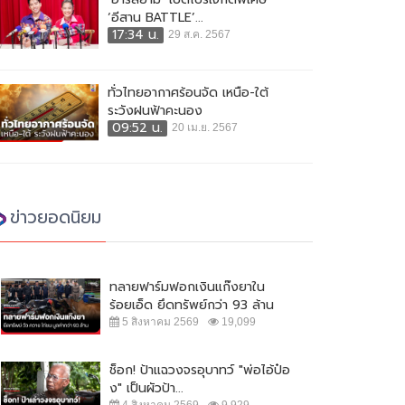
‘อีสาน BATTLE’...
17:34 น.
29 ส.ค. 2567
ทั่วไทยอากาศร้อนจัด เหนือ-ใต้
ระวังฝนฟ้าคะนอง
09:52 น.
20 เม.ย. 2567
ข่าวยอดนิยม
ทลายฟาร์มฟอกเงินแก๊งยาใน
ร้อยเอ็ด ยึดทรัพย์กว่า 93 ล้าน
5 สิงหาคม 2569
19,099
ช็อก! ป้าแฉวงจรอุบาทว์ "พ่อไอ้ป๋อ
ง" เป็นผัวป้า...
4 สิงหาคม 2569
9,929