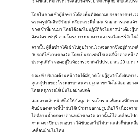
ช่วงขณะที่มีการตรวจสอบวัดพระบาทน้ำพุเกี่ยวกับเงินบร
โดยในช่วงเช้าผู้สื่อข่าวได้ลงพื้นที่ติดตามบรรยากาศบร
พระครูปลัดสิทธิวัฒน์ หรือหลวงพี่น้ำฝน รักษาการแทนเจ้า
ช่วงเช้าที่ผ่านมา โดยได้ออกไปปฏิบัติกิจในการนำเตียงผู้ป
จังหวัดราชบุรี ตามโครงการธนาคารและรถวีลแชร์วัดไผ่ล้อม
จากนั้น ผู้สื่อข่าวได้เข้าไปดูบริเวณโรงจอดรถซึ่งอยู
กับรถที่ใช้งานของวัด โดยเป็นรถเชฟโรเลตสีน้ำตาลหนึ่งคัน 
ประทุนสีดำ จอดอยู่ในห้องกระจกถัดไปประมาณ 20 เมตร ซ
ขณะที่ บริเวณด้านหน้าวัดได้มีญาติโยมผู้สูงวัยได้เดินท
ดูแลผู้ป่วยของโรงพยาบาลนครปฐมสาขาวัดไผ่ล้อม อย่างต่อเน
โดยเหตุการณ์ก็เป็นไปอย่างปกติ
สอบถามเจ้าหน้าที่ได้ให้ข้อมูลว่า รถโบราณทั้งหมดที่มีกระแ
ศิษย์ของหลวงพี่น้ำฝนได้เข้ามาขอถ่ายรูปเก็บไว้ เนื่องจ
ได้ที่ลานน้ำตกตรงด้านหน้าของวัด จากนั้นก็ได้เคลื่อนไปถ่
ภาพวงจรปิดประกอบว่า ได้ขับออกไปไม่นานแล้วก็ขับเคลื่อน
เคลื่อนย้ายไปไหน