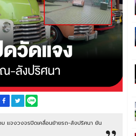
ผ่ล้อม แจงวงจรปิดเคลื่อนย้ายรถ-ลังปริศนา ยัน