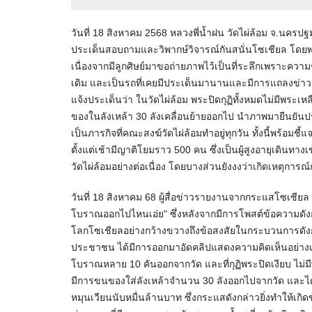
วันที่ 18 สิงหาคม 2568 หลวงพี่น้ำฝน วัดไผ่ล้อม จ.นครปฐ
ประเด็นสอบถามและวิพากษ์วิจารณ์กันสนั่นโซเชียล โดยพบว่าย
เนื่องจากมีลูกศิษย์มาขอถ่ายภาพไว้เป็นที่ระลึกเพราะความชื
เดิม และเป็นรถที่เคยมีประเด็นมานานและมีการแถลงข่าวจบ
แจ้งประเด็นว่า ในวัดไผ่ล้อม พระปิดกุฏิทั้งหมดไม่มีพระเหลื
ของในลังเหล้า 30 ลังเคลื่อนย้ายออกไป นำภาพมายืนยันประก
เป็นภารกิจที่คณะสงฆ์วัดไผ่ล้อมทำอยู่ทุกวัน ทั้งนี้พร้อ
ตั้งแต่เช้ามีญาติโยมราว 500 คน ซึ่งเป็นผู้สูงอายุเ
วัดไผ่ล้อมอย่างต่อเนื่อง โดยบางส่วนยังงงว่าเกิดเหตุการ
วันที่ 18 สิงหาคม 68 ผู้สื่อข่าวรายงานจากกระแสโซเชียล
โบราณออกไปไหนเอ่ย" ซึ่งหลังจากมีการโพสต์ข้อความดังกล่
โลกโซเชียลอย่างกว้างขวางถึงข้อสงสัยในกระบวนการดังกล่าว ซ
ประชาชน ได้มีการออกมาอัดคลิปแสดงความคิดเห็นอย่างเผ
โบราณหลาย 10 คันออกจากวัด และที่กุฏิพระปิดเงียบ ไม่มี
มีการขนของใส่ลังเหล้าจำนวน 30 ลังออกไปจากวัด และได้บอ
หมุนเวียนนับหมื่นล้านบาท ซึ่งกระแสดังกล่าวยิ่งทำให้เกิดข