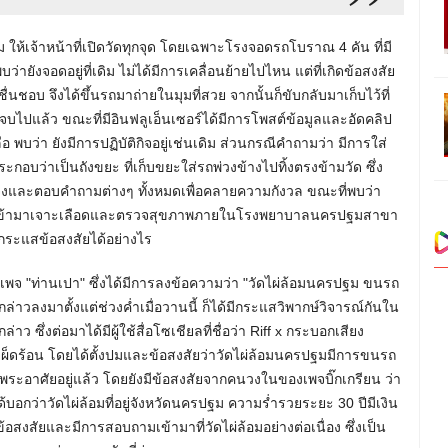
ม ให้เจ้าหน้าที่เปิดวัดทุกจุด โดยเฉพาะโรงจอดรถโบราณ 4 คัน ที่มี
ังจอดอยู่ที่เดิม ไม่ได้มีการเคลื่อนย้ายไปไหน แต่ที่เกิดข้อสงสัย
่นชอบ จึงได้ขึ้นรถมาถ่ายในมุมที่สวย จากนั้นก็ขับกลับมาเก็บไว้ที่
ไปแล้ว ขณะที่มีอินฟลูเอ็นเซอร์ได้มีการโพสต์ข้อมูลและอัดคลิป
อ พบว่า ยังมีการปฏิบัติกิจอยู่เช่นเดิม ส่วนกรณีคำถามว่า มีการใส่
อบว่าเป็นถังขยะ ที่เก็บขยะใส่รถพ่วงข้างไปทิ้งตรงข้ามวัด ซึ่ง
มชี้แจงและตอบคำถามต่างๆ ทั้งหมดเพื่อคลายความกังวล ขณะที่พบว่า
ดินทางเข้ามาเจาะเลือดและตรวจสุขภาพภายในโรงพยาบาลนครปฐมสาขา
ณ์กระแสข้อสงสัยได้อย่างไร
 เพจ "ท่านเปา" ซึ่งได้มีการลงข้อความว่า "วัดไผ่ล้อมนครปฐม ขนรถ
าวลงมาตั้งแต่ช่วงค่ำเมื่อวานนี้ ก็ได้มีกระแสวิพากษ์วิจารณ์กันใน
ึ่งต่อมาได้มีผู้ใช้สื่อโซเชียลที่ชื่อว่า Riff x กระบอกเสียง
็ดร้อน โดยได้ตั้งปมและข้อสงสัยว่าวัดไผ่ล้อมนครปฐมมีการขนรถ
พระอาศัยอยู่แล้ว โดยยังมีข้อสงสัยจากคนวงในของเพจบิ๊กเกรียน ว่า
กว่าวัดไผ่ล้อมที่อยู่จังหวัดนครปฐม ความร่ำรวยระยะ 30 ปีมีเงิน
้อสงสัยและมีการสอบถามเข้ามาที่วัดไผ่ล้อมอย่างต่อเนื่อง ซึ่งเป็น