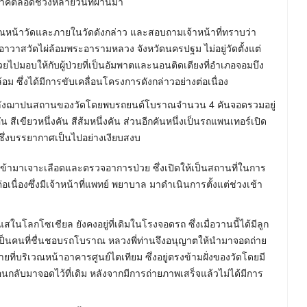
ิจาคตลอดช่วงหลายวันที่ผ่านมา
ิเวณหน้าวัดและภายในวัดดังกล่าว และสอบถามเจ้าหน้าที่ทราบว่า
อาวาสวัดไผ่ล้อมพระอารามหลวง จังหวัดนครปฐม ไม่อยู่วัดตั้งแต่
่วยไปมอบให้กับผู้ป่วยที่เป็นอัมพาตและนอนติดเตียงที่อำเภอจอมบึง
 ซึ่งได้มีการขับเคลื่อนโครงการดังกล่าวอย่างต่อเนื่อง
่ด้านหลังฌาปนสถานของวัดโดยพบรถยนต์โบราณจำนวน 4 คันจอดรวมอยู่
สีเขียวหนึ่งคัน สีส้มหนึ่งคัน ส่วนอีกคันหนึ่งเป็นรถแพนเทอร์เปิด
ึ่งบรรยากาศเป็นไปอย่างเงียบสงบ
างเข้ามาเจาะเลือดและตรวจอาการป่วย ซึ่งเปิดให้เป็นสถานที่ในการ
ื่องซึ่งมีเจ้าหน้าที่แพทย์ พยาบาล มาดำเนินการตั้งแต่ช่วงเช้า
สในโลกโซเชียล ยังคงอยู่ที่เดิมในโรงจอดรถ ซึ่งเมื่อวานนี้ได้มีลูก
ากเป็นคนที่ชื่นชอบรถโบราณ หลวงพี่ท่านจึงอนุญาตให้นำมาจอดถ่าย
ายที่บริเวณหน้าอาคารศูนย์ไตเทียม ซึ่งอยู่ตรงข้ามฝั่งของวัดโดยมี
กลับมาจอดไว้ที่เดิม หลังจากมีการถ่ายภาพเสร็จแล้วไม่ได้มีการ