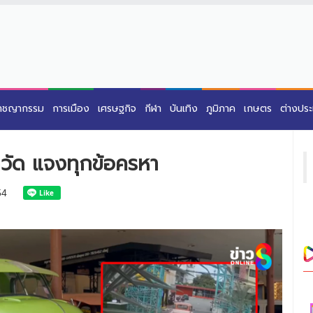
าชญากรรม
การเมือง
เศรษฐกิจ
กีฬา
บันเทิง
ภูมิภาค
เกษตร
ต่างปร
ปิดวัด แจงทุกข้อครหา
54