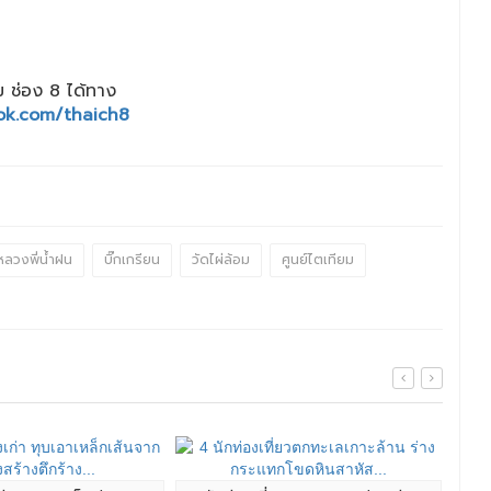
 ช่อง 8 ได้ทาง
ok.com/thaich8
หลวงพี่น้ำฝน
บิ๊กเกรียน
วัดไผ่ล้อม
ศูนย์ไตเทียม