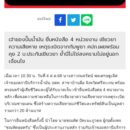
แชร์โพส
เจ้าของปั๊มน้ำมัน ยื่นหนังสือ 4 หน่วยงาน เยียวยา
ความเสียหาย เหตุระเบิดจากกัมพูชา คปภ.เผยพร้อม
คุย 2 บ.ประกันเยียวยา ย้ำนี่ไม่ใช่สงครามไม่อยู่นอก
เงื่อนไข
เมื่อเวลา 10.30 น. วันที่ 4 ส.ค.68 นางสาวกมลรัตน์ พลเศรษฐเลิศ
เจ้าของสถานีบริการน้ำมัน ปตท. สาขาบ้านผือ จังหวัดศรีสะเกษ พร้อม
ครอบครัวผู้เสียชีวิตและผู้ได้รับบาดเจ็บ เข้ายื่นหนังสือต่อ 4 หน่วยงาน
หลัก เพื่อขอความช่วยเหลือในการเยียวยาความเสียหายจากเหตุระเบิด
บริเวณชายแดน ซึ่งสร้างความเสียหายแก่ชีวิตและทรัพย์สินเป็นมูลค่า
รวมกว่า 20 ล้านบาท
ในการยื่นหนังสือครั้งนี้ นำโดย นายชณทัต ปัทะมะภูวดล ผู้ก่อตั้งเพจ
“ชณทัตลุยครับ” ซึ่งเป็นผู้ประสานงานหลัก ร่วมกับเจ้าของสถานีบริการ