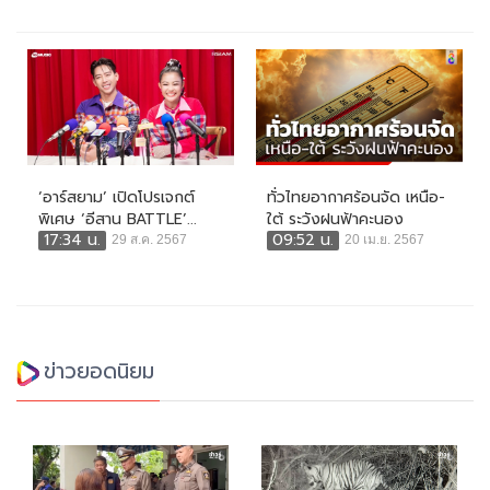
‘อาร์สยาม’ เปิดโปรเจกต์
ทั่วไทยอากาศร้อนจัด เหนือ-
พิเศษ ‘อีสาน BATTLE’...
ใต้ ระวังฝนฟ้าคะนอง
17:34 น.
09:52 น.
29 ส.ค. 2567
20 เม.ย. 2567
ข่าวยอดนิยม