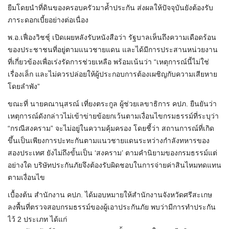
ยืมโดยนำที่ดินของครอบครัวมาค้ำประกัน ส่งผลให้ปัจจุบันยังต้องรับ
ภาระดอกเบี้ยอย่างต่อเนื่อง
พ.อ.เฟื่องวิชชุ์ เปิดเผยหลังรับหนังสือว่า รัฐบาลเห็นถึงความเดือดร้อน
ของประชาชนที่อยู่ตามแนวชายแดน และได้มีการประสานหน่วยงาน
ที่เกี่ยวข้องเพื่อเร่งรัดการช่วยเหลือ พร้อมเน้นว่า “เหตุการณ์นี้ไม่ใช่
เรื่องเล็ก และไม่ควรปล่อยให้ผู้ประกอบการต้องเผชิญกับความเสียหาย
โดยลำพัง”
ขณะที่ นายคณานุสรณ์ เที่ยงตระกูล ผู้ช่วยเลขาธิการ คปภ. ยืนยันว่า
เหตุการณ์ดังกล่าวไม่เข้าข่ายข้อยกเว้นตามเงื่อนไขกรมธรรม์ที่ระบุว่า
“กรณีสงคราม” จะไม่อยู่ในความคุ้มครอง โดยชี้ว่า สถานการณ์ที่เกิด
ขึ้นเป็นเพียงการปะทะกันตามแนวชายแดนระหว่างกำลังทหารของ
สองประเทศ ยังไม่ถึงขั้นเป็น ‘สงคราม’ ตามคำนิยามของกรมธรรม์แต่
อย่างใด บริษัทประกันภัยจึงต้องรับผิดชอบในการจ่ายค่าสินไหมทดแทน
ตามเงื่อนไข
เบื้องต้น สำนักงาน คปภ. ได้มอบหมายให้สำนักงานจังหวัดศรีสะเกษ
ลงพื้นที่ตรวจสอบกรมธรรม์ของผู้เอาประกันภัย พบว่ามีการทำประกัน
ไว้ 2 ประเภท ได้แก่