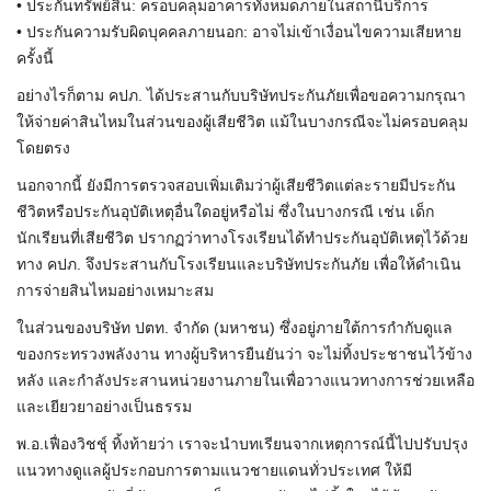
• ประกันทรัพย์สิน: ครอบคลุมอาคารทั้งหมดภายในสถานีบริการ
• ประกันความรับผิดบุคคลภายนอก: อาจไม่เข้าเงื่อนไขความเสียหาย
ครั้งนี้
อย่างไรก็ตาม คปภ. ได้ประสานกับบริษัทประกันภัยเพื่อขอความกรุณา
ให้จ่ายค่าสินไหมในส่วนของผู้เสียชีวิต แม้ในบางกรณีจะไม่ครอบคลุม
โดยตรง
นอกจากนี้ ยังมีการตรวจสอบเพิ่มเติมว่าผู้เสียชีวิตแต่ละรายมีประกัน
ชีวิตหรือประกันอุบัติเหตุอื่นใดอยู่หรือไม่ ซึ่งในบางกรณี เช่น เด็ก
นักเรียนที่เสียชีวิต ปรากฏว่าทางโรงเรียนได้ทำประกันอุบัติเหตุไว้ด้วย
ทาง คปภ. จึงประสานกับโรงเรียนและบริษัทประกันภัย เพื่อให้ดำเนิน
การจ่ายสินไหมอย่างเหมาะสม
ในส่วนของบริษัท ปตท. จำกัด (มหาชน) ซึ่งอยู่ภายใต้การกำกับดูแล
ของกระทรวงพลังงาน ทางผู้บริหารยืนยันว่า จะไม่ทิ้งประชาชนไว้ข้าง
หลัง และกำลังประสานหน่วยงานภายในเพื่อวางแนวทางการช่วยเหลือ
และเยียวยาอย่างเป็นธรรม
พ.อ.เฟื่องวิชชุ์ ทิ้งท้ายว่า เราจะนำบทเรียนจากเหตุการณ์นี้ไปปรับปรุง
แนวทางดูแลผู้ประกอบการตามแนวชายแดนทั่วประเทศ ให้มี