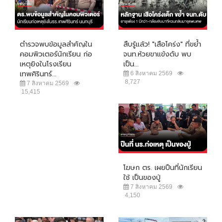
ตำรวจพบข้อมูลสำคัญใน
สืบรู้แล้ว! "เสือโคร่ง" ที่ขย้ำ
คอมพิวเตอร์นักเรียน ก่อ
จนท.ห้วยขาแข้งดับ พบ
เหตุยิงในโรงเรียน
เป็น...
เทพศิรินทร์...
6 สิงหาคม 2569
8,727
7 สิงหาคม 2569
15,415
โฆษก ตร. เผยปืนที่นักเรียน
ใช้ เป็นของปู่
7 สิงหาคม 2569
4,150