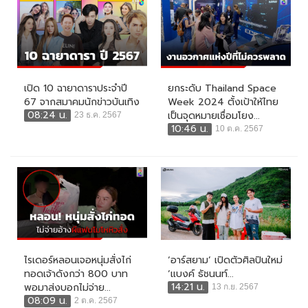
เปิด 10 ฉายาดาราประจำปี
ยกระดับ Thailand Space
67 จากสมาคมนักข่าวบันเทิง
Week 2024 ตั้งเป้าให้ไทย
08:24 น.
เป็นจุดหมายเชื่อมโยง...
23 ธ.ค. 2567
10:46 น.
10 ต.ค. 2567
ไรเดอร์หลอนเจอหนุ่มสั่งไก่
‘อาร์สยาม’ เปิดตัวศิลปินใหม่
ทอดเจ้าดังกว่า 800 บาท
‘แบงค์ ธัชนนท์...
14:21 น.
พอมาส่งบอกไม่จ่าย...
13 ก.ย. 2567
08:09 น.
2 ต.ค. 2567