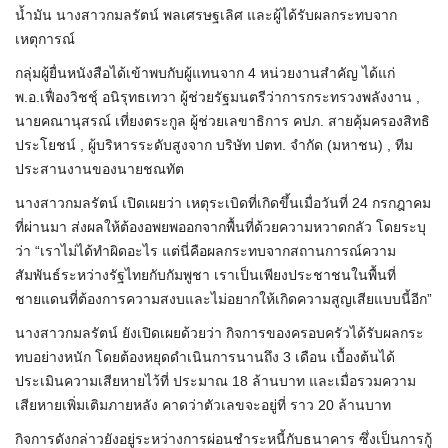
น้ำมัน นางสาวกมลรัตน์ พลเศรษฐเลิศ และผู้ได้รับผลกระทบจาก
เหตุการณ์
กลุ่มผู้ยื่นหนังสือได้เข้าพบกับผู้แทนจาก 4 หน่วยงานสำคัญ ได้แก่
พ.อ.เฟื่องวิชชุ์ อนิรุทธเทวา ผู้ช่วยรัฐมนตรีว่าการกระทรวงพลังงาน ,
นายคณานุสรณ์ เที่ยงตระกูล ผู้ช่วยเลขาธิการ คปภ. สายคุ้มครองสิทธิ
ประโยชน์ , ผู้บริหารระดับสูงจาก บริษัท ปตท. จำกัด (มหาชน) , ทีม
ประสานงานของนายชณทัต
นางสาวกมลรัตน์ เปิดเผยว่า เหตุระเบิดที่เกิดขึ้นเมื่อวันที่ 24 กรกฎาคม
ที่ผ่านมา ส่งผลให้ต้องอพยพออกจากพื้นที่ด้วยความหวาดกลัว โดยระบุ
ว่า “เราไม่ได้ทำผิดอะไร แต่นี่คือผลกระทบจากสถานการณ์ความ
สัมพันธ์ระหว่างรัฐไทยกับกัมพูชา เราเป็นเพียงประชาชนในพื้นที่
ชายแดนที่ต้องการความสงบและไม่อยากให้เกิดความสูญเสียแบบนี้อีก”
นางสาวกมลรัตน์ ยังเปิดเผยด้วยว่า กิจการของครอบครัวได้รับผลกระ
ทบอย่างหนัก โดยต้องหยุดดำเนินการนานถึง 3 เดือน เบื้องต้นได้
ประเมินความเสียหายไว้ที่ ประมาณ 18 ล้านบาท และเมื่อรวมความ
เสียหายเพิ่มเติมภายหลัง คาดว่าตัวเลขจะอยู่ที่ ราว 20 ล้านบาท
กิจการดังกล่าวยังอยู่ระหว่างการผ่อนชำระหนี้กับธนาคาร ซึ่งเป็นการกู้