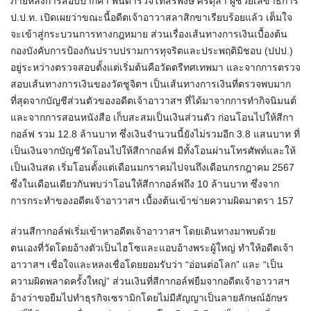
ภายหลังการสอบปากคำ พันตำรวจโทสิริพงษ์ ศรีตุลา ผู้ช่วยเลขาธิการ
ป.ป.ท. เปิดเผยว่าขณะนี้อดีตเจ้าอาวาสลาสิกขาเรียบร้อยแล้ว เต็มใจ
จะเข้าสู่กระบวนการทางกฎหมาย ส่วนเรื่องเส้นทางการเงินเบื้องต้น
กองบังคับการป้องกันปราบปรามการทุจริตและประพฤติมิชอบ (ปปป.)
อยู่ระหว่างตรวจสอบตั้งแต่เริ่มต้นคือวัดตรีทศเทพมา และจากการตรวจ
สอบเส้นทางการเงินของวัดชูจิตฯ เป็นเส้นทางการเงินที่ตรวจพบมาก
ที่สุดจากบัญชีส่วนตัวของอดีตเจ้าอาวาสฯ ที่ได้มาจากการทำกิจนิมนต์
และจากการสอนหนังสือ เก็บสะสมเป็นเงินส่วนตัว ก่อนโอนไปให้สีกา
กอล์ฟ รวม 12.8 ล้านบาท ซึ่งเงินจำนวนนี้ยังไม่รวมอีก 3.8 แสนบาท ที่
เป็นเงินจากบัญชีวัดโอนไปให้สีกากอล์ฟ มีทั้งโอนผ่านโทรศัพท์และให้
เป็นเงินสด เริ่มโอนตั้งแต่เดือนมกราคมไปจนถึงเดือนกรกฎาคม 2567
ซึ่งในเดือนเดียวกันพบว่าโอนให้สีกากอล์ฟถึง 10 ล้านบาท ซึ่งจาก
การกระทำของอดีตเจ้าอาวาสฯ เบื้องต้นเข้าข่ายความผิดมาตรา 157
ส่วนสีกากอล์ฟเริ่มเข้าหาอดีตเจ้าอาวาสฯ โดยเดินทางมาพบด้วย
ตนเองที่วัดโดยอ้างตัวเป็นไฮโซและแอบอ้างพระผู้ใหญ่ ทำให้อดีตเจ้า
อาวาสฯ เชื่อใจและหลงเชื่อโดยยอมรับว่า “อ่อนต่อโลก” และ “เป็น
ความผิดพลาดครั้งใหญ่” ส่วนเงินที่สีกากอล์ฟยืมจากอดีตเจ้าอาวาสฯ
อ้างว่าขอยืมไปทำธุรกิจเซรามิกโดยไม่มีสัญญาเป็นลายลักษณ์อักษร