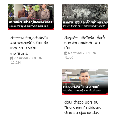
ตำรวจพบข้อมูลสำคัญใน
สืบรู้แล้ว! "เสือโคร่ง" ที่ขย้ำ
คอมพิวเตอร์นักเรียน ก่อ
จนท.ห้วยขาแข้งดับ พบ
เหตุยิงในโรงเรียน
เป็น...
เทพศิรินทร์...
6 สิงหาคม 2569
8,506
7 สิงหาคม 2569
12,624
ด่วน! ตำรวจ ปอศ. จับ
"โทน บางแค" คดีฉ้อโกง
ประชาชน ตุ๋นขายกล้อง