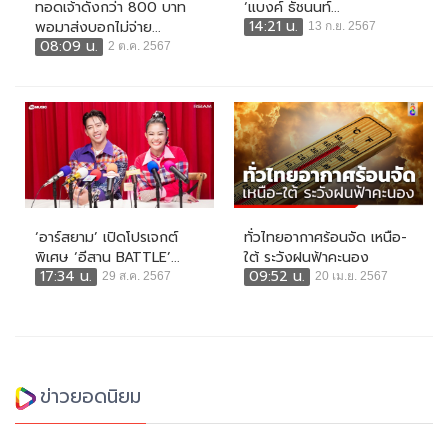
ทอดเจ้าดังกว่า 800 บาท
‘แบงค์ ธัชนนท์...
14:21 น.
พอมาส่งบอกไม่จ่าย...
13 ก.ย. 2567
08:09 น.
2 ต.ค. 2567
‘อาร์สยาม’ เปิดโปรเจกต์
ทั่วไทยอากาศร้อนจัด เหนือ-
พิเศษ ‘อีสาน BATTLE’...
ใต้ ระวังฝนฟ้าคะนอง
17:34 น.
09:52 น.
29 ส.ค. 2567
20 เม.ย. 2567
ข่าวยอดนิยม