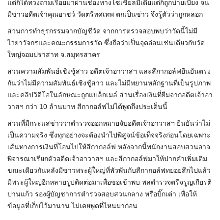
แต่ก็ได้ทวงถามเรื่อยมาผ่านช่องทางโซเชียลมีเดียแต่ก็ถูกบ่ายเบี่ยง จน
มีข่าวอดีตเจ้าคุณอาชว์ วัดตรีทศเทพ ตกเป็นข่าว จึงรู้ตัวว่าถูกหลอก
ส่วนการทำธุรกรรมจากบัญชีวัด จากการตรวจสอบพบว่าวัดนี้ไม่มี
ไวยาวัจกรและคณะกรรมการวัด ซึ่งถือว่าเป็นจุดอ่อนเช่นเดียวกับวัด
ใหญ่จอมปราสาท จ.สมุทรสาคร
ส่วนความสัมพันธ์เชิงชู้สาว อดีตเจ้าอาวาสฯ และสีกากอล์ฟยืนยันตรง
กันว่าไม่มีความสัมพันธ์เชิงชู้สาว และไม่มีพยานหลักฐานที่เป็นรูปภาพ
และคลิปวิดีโอในลักษณะถูกแบล็กเมล์ ส่วนเรื่องเงินที่ยืมจากอดีตเจ้าอา
วาสฯ กว่า 10 ล้านบาท สีกากอล์ฟไม่ได้พูดถึงประเด็นนี้
ส่วนที่มีกระแสข่าวว่าตำรวจออกหมายจับอดีตเจ้าอาวาสฯ ยืนยันว่าไม่
เป็นความจริง ซึ่งทุกอย่างจะต้องนำไปพิสูจน์ข้อเท็จจริงก่อนโดยเฉพาะ
เส้นทางการเงินที่โอนไปให้สีกากอล์ฟ หลังจากนี้พนักงานสอบสวนอาจ
พิจารณาเรียกตัวอดีตเจ้าอาวาสฯ และสีกากอล์ฟมาให้ปากคำเพิ่มเติม
ขณะเดียวกันหลังมีข่าวพระผู้ใหญ่ที่พัวพันกับสีกากอล์ฟทยอยสึกไปแล้ว
มีพระผู้ใหญ่อีกหลายรูปติดต่อมาเพื่อขอเข้าพบ พลตำรวจตรีจรูญเกียรติ
ปานแก้ว รองผู้บัญชาการตำรวจสอบสวนกลาง หรือบิ๊กเต่า เพื่อให้
ข้อมูลที่เก็บไว้มานาน ไม่เคยพูดที่ไหนมาก่อน