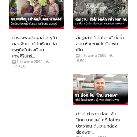
ตำรวจพบข้อมูลสำคัญใน
สืบรู้แล้ว! "เสือโคร่ง" ที่ขย้ำ
คอมพิวเตอร์นักเรียน ก่อ
จนท.ห้วยขาแข้งดับ พบ
เหตุยิงในโรงเรียน
เป็น...
เทพศิรินทร์...
6 สิงหาคม 2569
8,504
7 สิงหาคม 2569
12,545
ด่วน! ตำรวจ ปอศ. จับ
"โทน บางแค" คดีฉ้อโกง
ประชาชน ตุ๋นขายกล้อง
ส่องพระ...