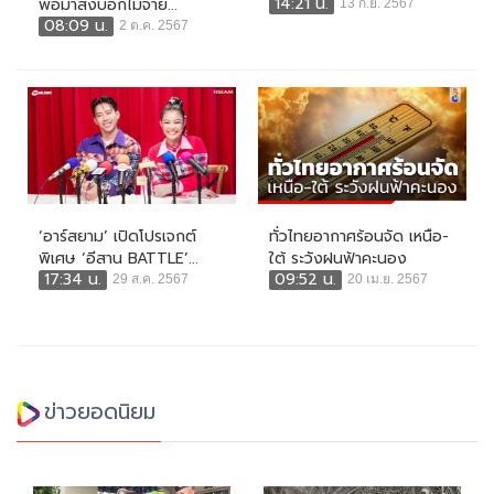
14:21 น.
พอมาส่งบอกไม่จ่าย...
13 ก.ย. 2567
08:09 น.
2 ต.ค. 2567
‘อาร์สยาม’ เปิดโปรเจกต์
ทั่วไทยอากาศร้อนจัด เหนือ-
พิเศษ ‘อีสาน BATTLE’...
ใต้ ระวังฝนฟ้าคะนอง
17:34 น.
09:52 น.
29 ส.ค. 2567
20 เม.ย. 2567
ข่าวยอดนิยม