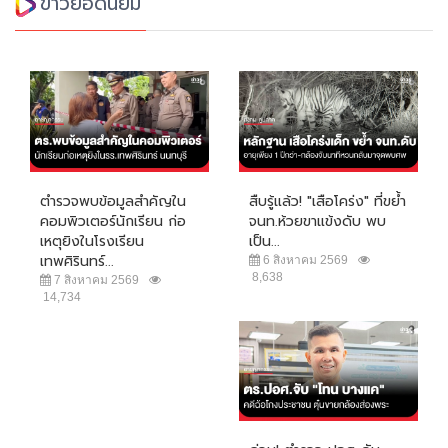
ข่าวยอดนิยม
ตำรวจพบข้อมูลสำคัญใน
สืบรู้แล้ว! "เสือโคร่ง" ที่ขย้ำ
คอมพิวเตอร์นักเรียน ก่อ
จนท.ห้วยขาแข้งดับ พบ
เหตุยิงในโรงเรียน
เป็น...
เทพศิรินทร์...
6 สิงหาคม 2569
8,638
7 สิงหาคม 2569
14,734