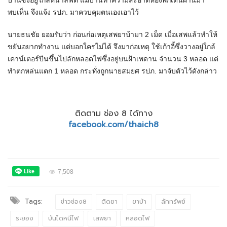
บ้านซึ่งอยู่ใกล้หน้าลิฟต์ แม่บ้านทำความสะอาดห้องพักเดินผ่านมา
พบเห็น จึงแจ้ง รปภ. มาควบคุมตนเองเอาไว้
นายธนชัย ยอมรับว่า ก่อนก่อเหตุเสพยาบ้ามา 2 เม็ด เมื่อเสพแล้วทำให้
ขยันอยากทำงาน แต่บอกใครไม่ได้ จึงมาก่อเหตุ ใช้เก้าอี้ซึ่งวางอยู่ใกล้
เคาน์เตอร์ปีนขึ้นไปลักหลอดไฟซึ่งอยู่บนฝ้าเพดาน จำนวน 3 หลอด แต่
ทำตกหล่นแตก 1 หลอด กระทั่งถูกนายสมยศ รปภ. มาจับตัวไว้ดังกล่าว
ติดตาม ช่อง 8 ได้ทาง
facebook.com/thaich8
7,508
Tags:
ข่าวช่อง8
ติดยา
ยาบ้า
ลักทรัพย์
ระยอง
บันไดหนีไฟ
เสพยา
หลอดไฟ