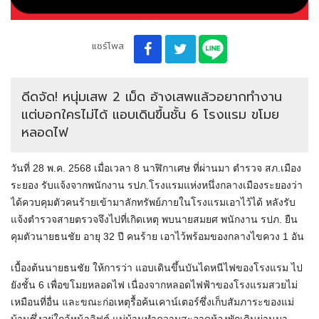
แชร์โพส
ดีดจัด! หนุ่มเสพ 2 เม็ด อ้างเสพแล้วอยากทำงาน
แต่บอกใครไม่ได้ แอบเดินขึ้นชั้น 6 โรงแรม ขโมย
หลอดไฟ
วันที่ 28 พ.ค. 2568 เมื่อเวลา 8 นาฬิกาเศษ ที่ผ่านมา ตำรวจ สภ.เมือง
ระยอง รับแจ้งจากพนักงาน รปภ.โรงแรมแห่งหนึ่งกลางเมืองระยองว่า
ได้ควบคุมตัวคนร้ายเข้ามาลักทรัพย์ภายในโรงแรมเอาไว้ได้ หลังรับ
แจ้งตำรวจสายตรวจจึงไปที่เกิดเหตุ พบนายสมยศ พนักงาน รปภ. ยืน
คุมตัวนายธนชัย อายุ 32 ปี คนร้าย เอาไว้พร้อมของกลางไขควง 1 อัน
เบื้องต้นนายธนชัย ให้การว่า แอบเดินขึ้นบันไดหนีไฟของโรงแรม ไป
ยังชั้น 6 เพื่อขโมยหลอดไฟ เนื่องจากหลอดไฟฟ้าของโรงแรมสวยไม่
เหมือนที่อื่น และขณะก่อเหตุรื้อค้นเคาน์เตอร์ซึ่งเก็บสัมภาระของแม่