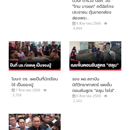
ด่วน! ตำรวจ ปอศ. จับ
"โทน บางแค" คดีฉ้อโกง
ประชาชน ตุ๋นขายกล้อง
ส่องพระ...
6 สิงหาคม 2569
4,944
โฆษก ตร. เผยปืนที่นักเรียน
รอง ผอ.สถาบัน
ใช้ เป็นของปู่
นิติวิทยาศาสตร์ เผยขั้น
ตอนชันสูตร "ฮลุน โซโล่"...
7 สิงหาคม 2569
3,709
6 สิงหาคม 2569
2,101