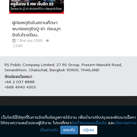
ผู้ก่อเหตุยิงในสถานศึกษา
พบก่อเหตุยิงปู่-ย่า ก่อนบุก
ยิงในโรงเรียน...
7 สิงหาคม 2569
2,046
RS Public Company Limited. 27 RS Group, Prasert-Manukit Road,
Senanikhom, Chatuchak, Bangkok 10900, THAILAND
ติดต่อลงโฆษณา
+66 2 037 8888
+668 4940 4303
© COPYRIGHT 2017 THAICH8.COM, ALL RIGHT RESERVED.
เว็บไซต์นี้ใช้คุกกี้ในการจัดเก็บข้อมูลการใช้งาน เพื่อนำมาปรับปรุงและพัฒนาเนื้อหา
ข้อกำหนดและเงื่อนไข
นโยบายความเป็นส่วนตัว
ให้ตรงความสนใจของผู้ใช้งาน โปรดศึกษา
ข้อกำหนดและเงื่อนไข
และ
นโยบายความ
เป็นส่วนตัว
ยอมรับ
ปฏิเสธ