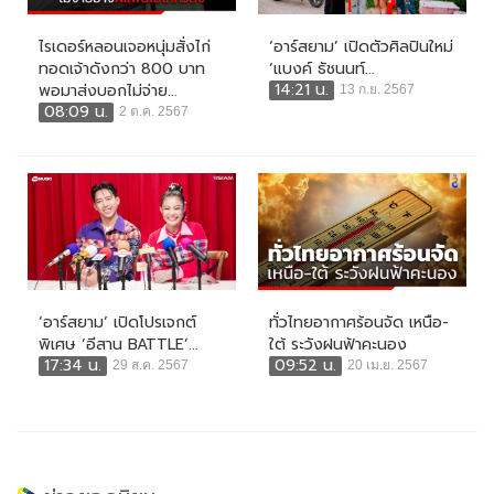
ไรเดอร์หลอนเจอหนุ่มสั่งไก่
‘อาร์สยาม’ เปิดตัวศิลปินใหม่
ทอดเจ้าดังกว่า 800 บาท
‘แบงค์ ธัชนนท์...
14:21 น.
พอมาส่งบอกไม่จ่าย...
13 ก.ย. 2567
08:09 น.
2 ต.ค. 2567
‘อาร์สยาม’ เปิดโปรเจกต์
ทั่วไทยอากาศร้อนจัด เหนือ-
พิเศษ ‘อีสาน BATTLE’...
ใต้ ระวังฝนฟ้าคะนอง
17:34 น.
09:52 น.
29 ส.ค. 2567
20 เม.ย. 2567