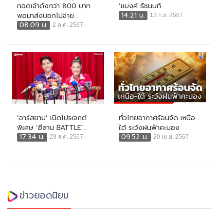
ทอดเจ้าดังกว่า 800 บาท
‘แบงค์ ธัชนนท์...
14:21 น.
พอมาส่งบอกไม่จ่าย...
13 ก.ย. 2567
08:09 น.
2 ต.ค. 2567
‘อาร์สยาม’ เปิดโปรเจกต์
ทั่วไทยอากาศร้อนจัด เหนือ-
พิเศษ ‘อีสาน BATTLE’...
ใต้ ระวังฝนฟ้าคะนอง
17:34 น.
09:52 น.
29 ส.ค. 2567
20 เม.ย. 2567
ข่าวยอดนิยม