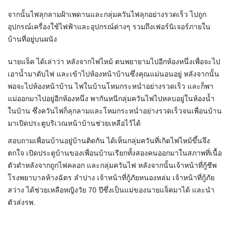
จากนั้นไฟลุกลามฝ้าเพดานและกลุ่มควันไฟลุกอย่างรวดเร็ว ไปถูก
อุปกรณ์เครื่องใช้ไฟฟ้าและอุปกรณ์ต่างๆ รวมถึงเฟอร์นิเจอร์ภายใน
บ้านที่อยู่บนผนัง
นายแจ็ค ได้เล่าว่า หลังจากไฟไหม้ ตนพยายามไปอีกห้องหนึ่งเพื่อจะไป
เอาน้ำมาดับไฟ และเข้าไปห้องหน้าบ้านซึ่งคุณแม่นอนอยู่ หลังจากนั้น
พอจะไปห้องหน้าบ้าน ไฟในบ้านโหมกระหน่ำอย่างรวดเร็ว และก็พา
แม่ออกมาไปอยู่อีกห้องหนึ่ง พากันหนีกลุ่มควันไฟไปหลบอยู่ในห้องน้ำ
ในบ้าน ซึ่งควันไฟก็ลุกลามและโหมกระหน่ำอย่างรวดเร็วจนเพื่อนบ้าน
มาเปิดประตูบริเวณหน้าบ้านช่วยเหลือไว้ได้
สอบถามเพื่อนบ้านอยู่บ้านติดกัน ได้เห็นกลุ่มควันที่เกิดไฟไหม้ขึ้นจึง
ตกใจ เปิดประตูบ้านของเพื่อนบ้านเรียกทั้งสองคนออกมาในสภาพที่เนื้อ
ตัวดำหลังจากถูกไฟคลอก และกลุ่มควันไฟ หลังจากนั้นเจ้าหน้าที่กู้ชีพ
โรงพยาบาลห้างฉัตร ลำปาง เจ้าหน้าที่กู้ภัยหนองหล่ม เจ้าหน้าที่กู้ภัย
สว่าง ได้ช่วยเหลือหญิงวัย 70 ปีซึ่งเป็นแม่ของนายแจ็คมาได้ และนำ
ตัวส่งรพ.