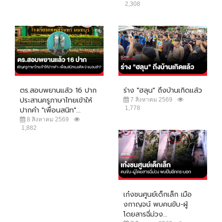
2,308
ตร.สอบพยานแล้ว 16 ปาก
ร่าง "ฮลุน" ถึงบ้านเกิดแล้ว
ประสานครูภาษาไทยเข้าให้
7 สิงหาคม 2569
1,778
ปากคำ "เพื่อนสนิท"...
8 สิงหาคม 2569
1,882
เก๋งชนศูนย์เด็กเล็ก เมือ
งกาญจน์ พบคนขับ-ผู้
โดยสารฉี่ม่วง...