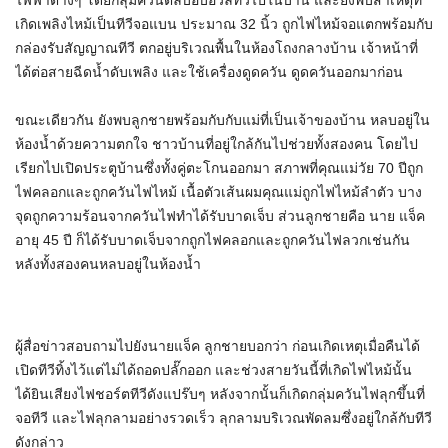
ไฟฟ้าต่างๆ โดยกลุ่มควันตลบอบอวลทั่วไปในบ้าน และยังพบสาเหตุที่
เกิดเพลิงไหม้เป็นทีวีจอแบน ประมาณ 32 นิ้ว ถูกไฟไหม้จอแตกพร้อมกับ
กล่องรับสัญญาณทีวี ตกอยู่บริเวณพื้นในห้องโถงกลางบ้าน เจ้าหน้าที่
ได้ต่อสายฉีดน้ำดับเพลิง และใช้เครื่องดูดควัน ดูดควันออกมาก่อน
ขณะเดียวกัน ยังพบลูกชายพร้อมกับกับแม่ที่เป็นเจ้าของบ้าน หลบอยู่ใน
ห้องน้ำด้วยความตกใจ ชาวบ้านที่อยู่ใกล้กันไปช่วยทั้งสองคน โดยไป
เรียกไปเปิดประตูบ้านซึ่งทั้งคู่ตะโกนออกมา สภาพที่คุณแม่วัย 70 ปีถูก
ไฟคลอกและถูกควันไฟไหม้ เนื้อตัวเส้นผมคุณแม่ถูกไฟไหม้ลำตัว บาง
จุดถูกความร้อนจากควันไฟทำได้รับบาดเจ็บ ส่วนลูกชายคือ นาย แจ็ค
อายุ 45 ปี ก็ได้รับบาดเจ็บจากถูกไฟคลอกและถูกควันไฟลวกเช่นกัน
หลังทั้งสองคนหลบอยู่ในห้องน้ำ
ผู้สื่อข่าวสอบถามไปยังนายแจ็ค ลูกชายบอกว่า ก่อนเกิดเหตุเมื่อคืนได้
เปิดทีวีทิ้งไว้แต่ไม่ได้ถอดปลั๊กออก และช่วงสายวันนี้ที่เกิดไฟไหม้นั้น
ได้ยินเสียงไฟชอร์ตทีวีดังแปร๊บๆ หลังจากนั้นก็เกิดกลุ่มควันไฟลุกขึ้นที่
จอทีวี และไฟลุกลามอย่างรวดเร็ว ลุกลามบริเวณพัดลมซึ่งอยู่ใกล้กับทีวี
ดังกล่าว