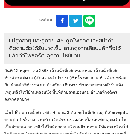
แชร์โพส
แม่สูงอายุ และลูกวัย 45 ถูกไฟลวกและเขม่าดำ
ติดตามตัวได้รับบาดเจ็บ สาเหตุจากเสียบปลั๊กทิ้งไว้
แล้วทีวีไฟชอร์ต ลุกลามไหม้บ้าน
วันที่ 12 พฤษภาคม 2568 เจ้าหน้าที่กู้ภัยหนองหล่ม เจ้าหน้าที่กู้ภัย
ห้างฉัตรแม่ตาล กู้ภัยสว่างลำปาง รถกู้ชีพโรงพยาบาลห้างฉัตร พร้อม
กับเจ้าหน้าที่ตำรวจ สภ.ห้างฉัตร เดินทางเข้าตรวจสอบ หลังรับแจ้ง
เหตุเพลิงไหม้บ้านหลังหนึ่ง พื้นที่ตำบลหนองหล่ม อำเภอห้างฉัตร
จังหวัดลำปาง
เมื่อไปถึง พบรถน้ำดับเพลิง จำนวน 3 คัน อยู่ในที่เกิดเหตุ ที่เกิดเหตุเป็น
บ้านปูน 1 ชั้น กลางหมู่บ้านจัดสรร ตรวจสอบเบื้องต้นพบกลุ่มควัน ไฟ
เป็นจำนวนมาก เพลิงได้ไหม้ลุกลามบริเวณฝ้าเพดาน มีพัดลมเครื่องใช้