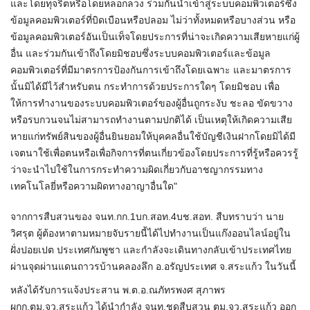
และโดยทุจริตหรือโดยหลอกลวง ร่วมกันนำเข้าสู่ระบบคอมพิวเตอร์ซึ่ง
ข้อมูลคอมพิวเตอร์ที่บิดเบือนหรือปลอม ไม่ว่าทั้งหมดหรือบางส่วน หรือ
ข้อมูลคอมพิวเตอร์อันเป็นเท็จโดยประการที่น่าจะเกิดความเสียหายแก่ผู้
อื่น และร่วมกันเข้าถึงโดยมิชอบซึ่งระบบคอมพิวเตอร์และข้อมูล
คอมพิวเตอร์ที่มีมาตรการป้องกันการเข้าถึงโดยเฉพาะ และมาตรการ
นั้นมิได้มีไว้สำหรับตน กระทำการด้วยประการใดๆ โดยมิชอบ เพื่อ
ให้การทำงานของระบบคอมพิวเตอร์ของผู้อื่นถูกระงับ ชะลอ ขัดขวาง
หรือรบกวนจนไม่สามารถทำงานตามปกติได้ เป็นเหตุให้เกิดความเสีย
หายแก่ทรัพย์สินของผู้อื่นยินยอมให้บุคคลอื่นใช้บัญชีเงินฝากโดยมิได้มี
เจตนาใช้เพื่อตนหรือเพื่อกิจการที่ตนเกี่ยวข้องโดยประการที่รู้หรือควรรู้
ว่าจะนำไปใช้ในการกระทำความผิดเกี่ยวกับอาชญากรรมทาง
เทคโนโลยี่หรือความผิดทางอาญาอื่นใด"
จากการสืบสวนของ จนท.กก.1บก.สอท.4บช.สอท. สืบทราบว่า นาย
วิศรุต ผู้ต้องหาตามหมายจับรายนี้ได้ไปทำงานเป็นแก๊งออนไลน์อยู่ใน
ฝั่งปอยเปต ประเทศกัมพูชา และกำลังจะเดินทางกลับเข้าประเทศไทย
ผ่านจุดผ่านแดนถาวรบ้านคลองลึก อ.อรัญประเทศ จ.สระแก้ว ในวันนี้
หลังได้รับการแจ้งประสาน พ.ต.อ.ณภัทรพงศ สุภาพร
ผกก.ตม.จว.สระแก้ว ได้นำกำลัง จนท.ชุดสืบสวน ตม.จว.สระแก้ว ออก