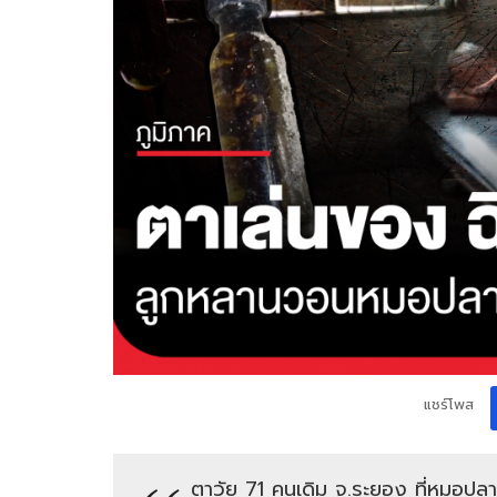
แชร์โพส
ตาวัย 71 คนเดิม จ.ระยอง ที่หมอ