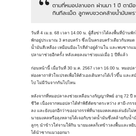
ตามที่หมอปลาบอก ผ่านมา 1 ปี ตามีอ
กินทีละเม็ด ลูกพบขวดคล้ายน้ำมัน
วันที่ 4 เม.ย. 68 เวลา 14.00 น. ผู้สื่อข่าวได้ลงพื้นที
พักอยู่ประมาณ 3 ครอบครัว ซึ่งเป็นครอบครัวเดียวกันหม
น้ำมันสีเหลือง เหมือนมีอะไรสีดำอยู่ด้านใน และพบซาก
ปลามาช่วยอีกครั้ง หลังเคยลงมาช่วยแม่เมื่อ 1 ปีที่แล้ว
ก่อนหน้านี้ เมื่อวันที่ 30 ม.ค. 2567 เวลา 16.00 น. หมอ
ท่องคาถาหัวใจเปรตเพื่อให้ตัวเองเดินทางได้เร็วขึ้น และส
ไป ไม่มีวันจากกันไปไหน
หลังจากที่หมอปลาลงช่วยเหลือนางกัญญาทิพย์ อายุ 72 ปี 
ชีวิต เนื่องจากหมอปลาได้ทำพิธีตัดขาดระหว่าง สามี-ภรรยา 
ลง และยังบอกอีกว่าของอาถรรพ์ที่นายมงคลเคยเล่นยังไม่หม
นายมงคลหรือลุงหลายได้เจอกับขวดน้ำมันซึ่งคล้ายกับน้ำ
ลูกๆ นำข้าวใส่จานให้กิน นายมงคลก็เทข้าวลงพื้นและหยิบก
ได้นำซากแมวออกมา