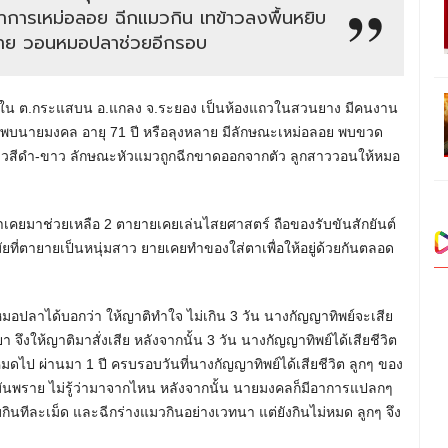
าการเหม่อลอย ฉีกแมวกิน เทข้าวลงพื้นหยิบ
พราย วอนหมอปลาช่วยอีกรอบ
่บ้านพักใน ต.กระแสบน อ.แกลง จ.ระยอง เป็นห้องแถวในสวนยาง มีคนงาน
ด พบนายมงคล อายุ 71 ปี หรือลุงหลาย มีลักษณะเหม่อลอย พบขวด
แมวสีดำ-ขาว ลักษณะหัวแมวถูกฉีกขาดออกจากตัว ลูกสาววอนให้หมอ
ปลาเคยมาช่วยเหลือ 2 ตายายเคยเล่นไสยศาสตร์ ถือของรับขันสักยันต์
มัยที่ตายายเป็นหนุ่มสาว ยายเคยทำของใส่ตาเพื่อให้อยู่ด้วยกันตลอด
หมอปลาได้บอกว่า ให้ญาติทำใจ ไม่เกิน 3 วัน นางกัญญาทิพย์จะเสีย
จึงให้ญาติมาสั่งเสีย หลังจากนั้น 3 วัน นางกัญญาทิพย์ได้เสียชีวิต
ดไป ผ่านมา 1 ปี ครบรอบวันที่นางกัญญาทิพย์ได้เสียชีวิต ลูกๆ ของ
มันพราย ไม่รู้ว่ามาจากไหน หลังจากนั้น นายมงคลก็มีอาการแปลกๆ
ินทีละเม็ด และฉีกร่างแมวกินอย่างเวทนา แต่ยังกินไม่หมด ลูกๆ จึง