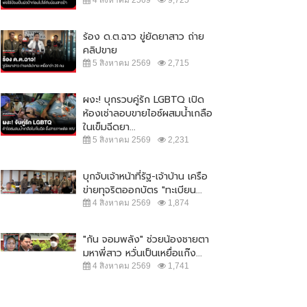
ร้อง ด.ต.ฉาว ขู่ยัดยาสาว ถ่าย
คลิปขาย
5 สิงหาคม 2569
2,715
ผงะ! บุกรวบคู่รัก LGBTQ เปิด
ห้องเช่าลอบขายไอซ์ผสมน้ำเกลือ
ในเข็มฉีดยา...
5 สิงหาคม 2569
2,231
บุกจับเจ้าหน้าที่รัฐ-เจ้าบ้าน เครือ
ข่ายทุจริตออกบัตร "ทะเบียน...
4 สิงหาคม 2569
1,874
"กัน จอมพลัง" ช่วยน้องชายตา
มหาพี่สาว หวั่นเป็นเหยื่อแก๊ง...
4 สิงหาคม 2569
1,741