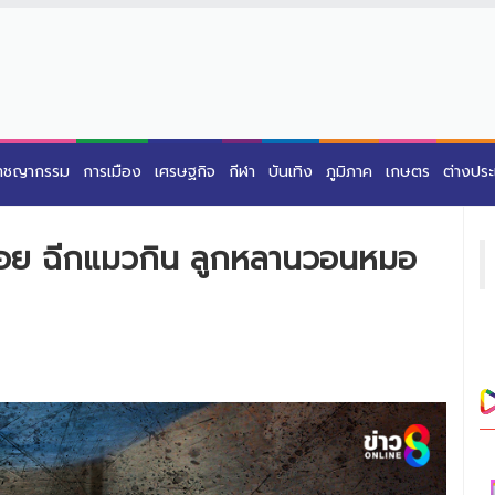
าชญากรรม
การเมือง
เศรษฐกิจ
กีฬา
บันเทิง
ภูมิภาค
เกษตร
ต่างปร
อลอย ฉีกแมวกิน ลูกหลานวอนหมอ