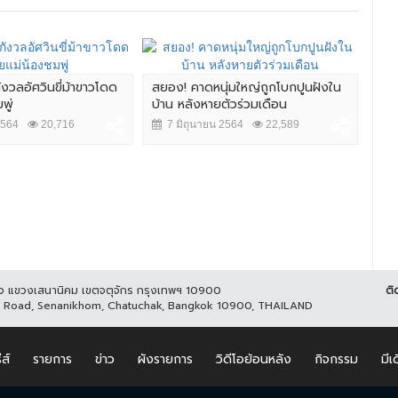
งวลอัศวินขี่ม้าขาวโดด
สยอง! คาดหนุ่มใหญ่ถูกโบกปูนฝังใน
พู่
บ้าน หลังหายตัวร่วมเดือน
2564
20,716
7 มิถุนายน 2564
22,589
ูกิจ แขวงเสนานิคม เขตจตุจักร กรุงเทพฯ 10900
ติ
it Road, Senanikhom, Chatuchak, Bangkok 10900, THAILAND
ีส์
รายการ
ข่าว
ผังรายการ
วิดีโอย้อนหลัง
กิจกรรม
มีเ