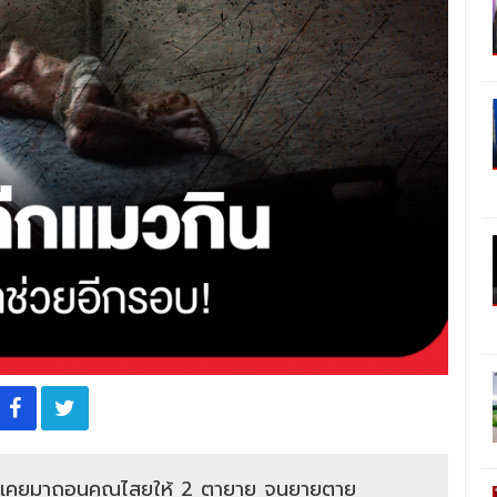
ปลาเคยมาถอนคุณไสยให้ 2 ตายาย จนยายตาย