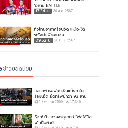
‘อีสาน BATTLE’...
17:34 น.
29 ส.ค. 2567
ทั่วไทยอากาศร้อนจัด เหนือ-ใต้
ระวังฝนฟ้าคะนอง
09:52 น.
20 เม.ย. 2567
ข่าวยอดนิยม
ทลายฟาร์มฟอกเงินแก๊งยาใน
ร้อยเอ็ด ยึดทรัพย์กว่า 93 ล้าน
5 สิงหาคม 2569
17,346
ช็อก! ป้าแฉวงจรอุบาทว์ "พ่อไอ้ป๋อ
ง" เป็นผัวป้า...
4 สิงหาคม 2569
9,725