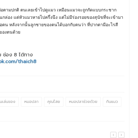
ลพ่อตามปกติ ตนเลยเข้าไปดูแมว เหมือนแมวจะถูกกัดแบบกระชาก
ในกล่อง แต่หัวแมวหายไปครึ่งนึง แต่ไม่มีร่องรอยของสุนัขที่จะเข้ามา
ับพ่อตน หลังจากนั้นลูกชายของตนได้บอกกับตนว่า ที่ปากตามีอะไรสี
อของตนด้วย
 ช่อง 8 ได้ทาง
ok.com/thaich8
นเล่นของ
หมอปลา
คุณไสย
หมอปลาช่วยด้วย
กินแมว