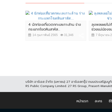
เหล็กเส้นจาก
4 นักท่องเที่ยวตกทะเลเกาะล้าน ร่าง
ลุงพลเผยไม่กั
กระแทกโขดหินสาหัส...
ช่วยแม่น้องชม
,463
14 กุมภาพันธ์ 2565
31,346
7 มิถุนายน 
บริษัท อาร์เอส จำกัด (มหาชน) 27 อาร์เอสกรุ๊ป ถนนประเสริฐมน
RS Public Company Limited. 27 RS Group, Prasert-Manuk
หน้าแรก
ละคร
ซีร