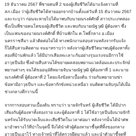
19 ธันวาคม 2567 พี่ชายคนที่ 2 ของผู้เสียชีวิตได้มาแจ้งความที่
สภ.เมือง ว่าผู้เสียชีวิตได้หายออกจากบ้านตั้งแต่วันที่ 15 ธันวาคม 2567
และระบุว่า ก่อนจะหายไปได้มาพบกับนายณรงค์ศักดิ์ สาวประเภทสอง
ซึ่งเป็นพี่ชายคนโตของผู้เสียชีวิต และพบกับนายณัฐวุฒิ ผู้ต้องหา ซึ่ง
เป็นแฟนของนายณรงค์ศักดิ์ ที่บ้านพักใน ต.โพธิ์กลาง อ.เมือง
นครราชสีมา แล้วติดต่อไม่ได้ ทางพนักงานสอบสวนหลังจากรับแจ้ง
ก็ได้สืบสวนติดตาม จนมาทราบว่า หลังจากผู้เสียชีวิตมาพบผู้ต้องหาทั้ง
สองที่บ้านพักแล้ว ได้มีปากเสียงทะเลาะกันอย่างรุนแรงจนมีการใช้
อาวุธปืนยิง ซึ่งฝ่ายสืบสวนได้ขยายผลสอบพยานแวดล้อมและประจักษ์
พยานต่างๆ จนได้ขออนุมัติหมายจับนายณัฐวุฒิ ผู้ต้องหาที่ 1 และนาย
ณรงค์ศักดิ์ ผู้ต้องหาที่ 2 โดยแจ้งข้อหาเบื้องต้น ร่วมกันพยายามฆ่า
ข้อหามีอาวุธปืนฯ และข้อหากักขังหน่วงเหนี่ยว จนติดตามจับกุมได้เมื่อ
ช่วงกลางดึกวานนี้
จากการสอบสวนเบื้องต้น ทราบว่า นายจักรินทร์ ผู้เสียชีวิต ได้มีปาก
เสียงกับผู้ต้องหาทั้งสองราย และผู้ต้องหาที่ 1 ได้ใช้อาวุธปืนยิงนายจักริ
นทร์จนได้รับบาดเจ็บและเสียชีวิตในเวลาต่อมา หลังจากนั้นได้นำศพ
มาอำพรางไว้ที่ป่าในจุดนี้ จึงได้นำตัวผู้ต้องหามาชี้จุดที่ทิ้งของกลาง
อาวุธปืนเอาไว้ ทางเจ้าหน้าที่ได้ตรวจยึดมาแล้ว และนำตัวมาชี้จุดที่