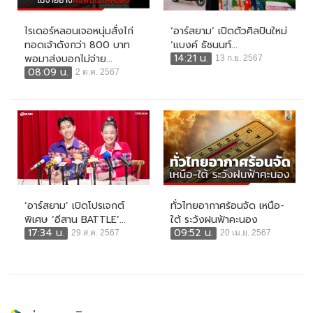
ไรเดอร์หลอนเจอหนุ่มสั่งไก่
‘อาร์สยาม’ เปิดตัวศิลปินใหม่
ทอดเจ้าดังกว่า 800 บาท
‘แบงค์ ธัชนนท์...
14:21 น.
พอมาส่งบอกไม่จ่าย...
13 ก.ย. 2567
08:09 น.
2 ต.ค. 2567
‘อาร์สยาม’ เปิดโปรเจกต์
ทั่วไทยอากาศร้อนจัด เหนือ-
พิเศษ ‘อีสาน BATTLE’...
ใต้ ระวังฝนฟ้าคะนอง
17:34 น.
09:52 น.
29 ส.ค. 2567
20 เม.ย. 2567