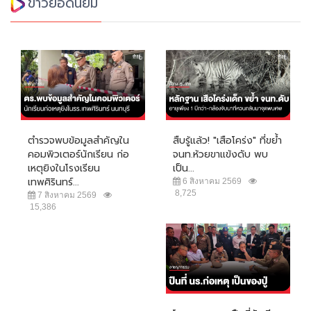
ข่าวยอดนิยม
ตำรวจพบข้อมูลสำคัญใน
สืบรู้แล้ว! "เสือโคร่ง" ที่ขย้ำ
คอมพิวเตอร์นักเรียน ก่อ
จนท.ห้วยขาแข้งดับ พบ
เหตุยิงในโรงเรียน
เป็น...
เทพศิรินทร์...
6 สิงหาคม 2569
8,725
7 สิงหาคม 2569
15,386