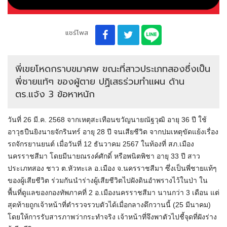
แชร์โพส
พี่เขยโหดกราบขมาศพ ขณะที่สาวประเภทสองซึ่งเป็น
พี่ชายแท้ๆ ของผู้ตาย ปฏิเสธร่วมทำแผน ด้าน
ตร.แจ้ง 3 ข้อหาหนัก
วันที่ 26 มี.ค. 2568 จากเหตุสะเทือนขวัญนายณัฐวุฒิ อายุ 36 ปี ใช้
อาวุธปืนยิงนายจักรินทร์ อายุ 28 ปี จนเสียชีวิต จากปมเหตุขัดแย้งเรื่อง
รถจักรยานยนต์ เมื่อวันที่ 12 ธันวาคม 2567 ในท้องที่ สภ.เมือง
นครราชสีมา โดยมีนายณรงค์ศักดิ์ หรือพนิตพิชา อายุ 33 ปี สาว
ประเภทสอง ชาว ต.หัวทะเล อ.เมือง จ.นครราชสีมา ซึ่งเป็นพี่ชายแท้ๆ
ของผู้เสียชีวิต ร่วมกันนำร่างผู้เสียชีวิตไปฝังดินอำพรางไว้ในป่า ใน
พื้นที่ดูแลของกองทัพภาคที่ 2 อ.เมืองนครราชสีมา นานกว่า 3 เดือน แต่
สุดท้ายถูกเจ้าหน้าที่ตำรวจรวบตัวได้เมื่อกลางดึกวานนี้ (25 มีนาคม)
โดยให้การรับสารภาพว่ากระทำจริง เจ้าหน้าที่จึงพาตัวไปชี้จุดที่ฝังร่าง