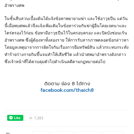
อำพรางศพ
ในชั้นสืบสวนเบื้องต้นได้แจ้งข้อหาพยายามฆ่า และใช้อาวุธปืน แต่วัน
นี้เมื่อพบศพแล้วจึงแจ้งเพิ่มเติมในข้อหาร่วมกันฆ่าผู้อื่นโดยเจตนาและ
ไตร่ตรองไว้ก่อน ข้อหามีอาวุธปืนไว้ในครอบครอง และปิดบังซ่อนเร้น
อำพรางศพ ซึ่งผู้ต้องหาทั้งสองราย ให้การรับสารภาพตลอดข้อกล่าวหา
โดยมูลเหตุมาจากการผิดใจกันเรื่องการยืมทรัพย์สิน แล้วกระทบกระทั่ง
ทำร้ายร่างกายกันขึ้นจนทำให้เสียชีวิต แล้วนำศพมาอำพรางดังกล่าว
ซึ่งเจ้าหน้าที่ได้ควบคุมตัวไปดำเนินคดีตามกฎหมายต่อไป
ติดตาม ช่อง 8 ได้ทาง
facebook.com/thaich8
7,283