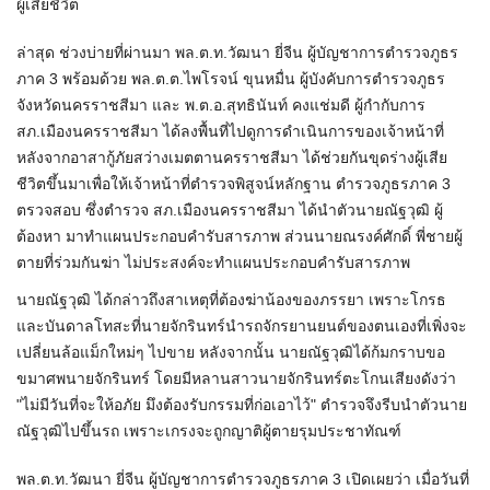
ผู้เสียชีวิต
ล่าสุด ช่วงบ่ายที่ผ่านมา พล.ต.ท.วัฒนา ยี่จีน ผู้บัญชาการตำรวจภูธร
ภาค 3 พร้อมด้วย พล.ต.ต.ไพโรจน์ ขุนหมื่น ผู้บังคับการตำรวจภูธร
จังหวัดนครราชสีมา และ พ.ต.อ.สุทธินันท์ คงแช่มดี ผู้กำกับการ
สภ.เมืองนครราชสีมา ได้ลงพื้นที่ไปดูการดำเนินการของเจ้าหน้าที่
หลังจากอาสากู้ภัยสว่างเมตตานครราชสีมา ได้ช่วยกันขุดร่างผู้เสีย
ชีวิตขึ้นมาเพื่อให้เจ้าหน้าที่ตำรวจพิสูจน์หลักฐาน ตำรวจภูธรภาค 3
ตรวจสอบ ซึ่งตำรวจ สภ.เมืองนครราชสีมา ได้นำตัวนายณัฐวุฒิ ผู้
ต้องหา มาทำแผนประกอบคำรับสารภาพ ส่วนนายณรงค์ศักดิ์ พี่ชายผู้
ตายที่ร่วมกันฆ่า ไม่ประสงค์จะทำแผนประกอบคำรับสารภาพ
นายณัฐวุฒิ ได้กล่าวถึงสาเหตุที่ต้องฆ่าน้องของภรรยา เพราะโกรธ
และบันดาลโทสะที่นายจักรินทร์นำรถจักรยานยนต์ของตนเองที่เพิ่งจะ
เปลี่ยนล้อแม็กใหม่ๆ ไปขาย หลังจากนั้น นายณัฐวุฒิได้ก้มกราบขอ
ขมาศพนายจักรินทร์ โดยมีหลานสาวนายจักรินทร์ตะโกนเสียงดังว่า
"ไม่มีวันที่จะให้อภัย มึงต้องรับกรรมที่ก่อเอาไว้" ตำรวจจึงรีบนำตัวนาย
ณัฐวุฒิไปขึ้นรถ เพราะเกรงจะถูกญาติผู้ตายรุมประชาทัณฑ์
พล.ต.ท.วัฒนา ยี่จีน ผู้บัญชาการตำรวจภูธรภาค 3 เปิดเผยว่า เมื่อวันที่