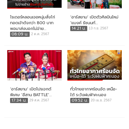
ไรเดอร์หลอนเจอหนุ่มสั่งไก่
‘อาร์สยาม’ เปิดตัวศิลปินใหม่
ทอดเจ้าดังกว่า 800 บาท
‘แบงค์ ธัชนนท์...
14:21 น.
พอมาส่งบอกไม่จ่าย...
13 ก.ย. 2567
08:09 น.
2 ต.ค. 2567
‘อาร์สยาม’ เปิดโปรเจกต์
ทั่วไทยอากาศร้อนจัด เหนือ-
พิเศษ ‘อีสาน BATTLE’...
ใต้ ระวังฝนฟ้าคะนอง
17:34 น.
09:52 น.
29 ส.ค. 2567
20 เม.ย. 2567