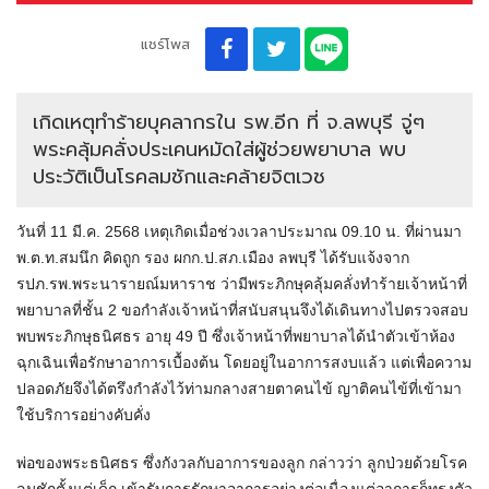
แชร์โพส
เกิดเหตุทำร้ายบุคลากรใน รพ.อีก ที่ จ.ลพบุรี จู่ๆ
พระคลุ้มคลั่งประเคนหมัดใส่ผู้ช่วยพยาบาล พบ
ประวัติเป็นโรคลมชักและคล้ายจิตเวช
วันที่ 11 มี.ค. 2568 เหตุเกิดเมื่อช่วงเวลาประมาณ 09.10 น. ที่ผ่านมา
พ.ต.ท.สมนึก คิดถูก รอง ผกก.ป.สภ.เมือง ลพบุรี ได้รับแจ้งจาก
รปภ.รพ.พระนารายณ์มหาราช ว่ามีพระภิกษุคลุ้มคลั่งทำร้ายเจ้าหน้าที่
พยาบาลที่ชั้น 2 ขอกำลังเจ้าหน้าที่สนับสนุนจึงได้เดินทางไปตรวจสอบ
พบพระภิกษุธนิศธร อายุ 49 ปี ซึ่งเจ้าหน้าที่พยาบาลได้นำตัวเข้าห้อง
ฉุกเฉินเพื่อรักษาอาการเบื้องต้น โดยอยู่ในอาการสงบแล้ว แต่เพื่อความ
ปลอดภัยจึงได้ตรึงกำลังไว้ท่ามกลางสายตาคนไข้ ญาติคนไข้ที่เข้ามา
ใช้บริการอย่างคับคั่ง
พ่อของพระธนิศธร ซึ่งกังวลกับอาการของลูก กล่าวว่า ลูกป่วยด้วยโรค