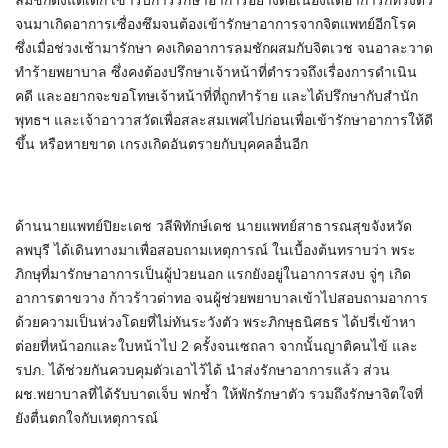
ลมชักตั้งแต่เด็ก เข้ารับการรักษาอาการอย่างต่อเนื่องแต่อาการก็ทรงตัว
จนมาเกิดอาการเซื่องซึมจนต้องเข้ารักษาอาการจากจิตแพทย์อีกโรค
ซึ่งเมื่อช่วงเช้ามารักษา คงเกิดอาการลมชักผสมกับจิตเวช จนอาละวาด
ทำร้ายพยาบาล ซึ่งคงต้องปรึกษาเจ้าหน้าที่ตำรวจถึงเรื่องการดำเนิน
คดี และอยากจะขอโทษเจ้าหน้าที่ที่ถูกทำร้าย และได้ปรึกษากับสำนัก
พุทธฯ และเจ้าอาวาสวัดเพื่อสละสมเพศไปก่อนเพื่อเข้ารักษาอาการให้ดี
ขึ้น หรือหายขาด เกรงเกิดอันตรายกับบุคคลอื่นอีก
ด้านนายแพทย์ปิยะเดช วลีพิทักษ์เดช นายแพทย์สาธารณสุขจังหวัด
ลพบุรี ได้เดินทางมาเพื่อสอบถามเหตุการณ์ ในเบื้องต้นทราบว่า พระ
ภิกษุที่มารักษาอาการเป็นผู้ป่วยนอก แรกยังอยู่ในอาการสงบ จู่ๆ เกิด
อาการตาขวาง ก้าวร้าวด่าทอ จนผู้ช่วยพยาบาลเข้าไปสอบถามอาการ
ด้วยความเป็นห่วงโดยที่ไม่ทันระวังตัว พระภิกษุธนิศธร ได้ปรี่เข้าหา
ต่อยที่หน้าอกและใบหน้าไป 2 ครั้งจนเซถลา จากนั้นญาติคนไข้ และ
รปภ. ได้ช่วยกันควบคุมตัวเอาไว้ได้ นำส่งรักษาอาการแล้ว ส่วน
ผช.พยาบาลที่ได้รับบาดเจ็บ ฟกช้ำ ให้พักรักษาตัว รวมถึงรักษาจิตใจที่
ยังตื่นตกใจกับเหตุการณ์