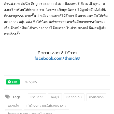
ด้านพ.ต.ท.สมนึก คิดถูก รอง.ผกก.ป.สภ.เมืองลพบุรี ยังคงเฝ้าดูความ
สงบเรียบร้อยให้กับทาง รพ. โดยพระภิกษุธนิศธร ได้ถูกนำตัวส่งไปยัง
ห้องอายุกรรมชายชั้น 1 หลังจากแพทย์ได้รักษา ฉีดยานอนหลับให้เพื่อ
ลดอาการคลุ้มคลั่ง ซึ่งได้นิมนต์เจ้าอาวาสมาเพื่อสึกจากการเป็นพระ
เพื่อเจ้าหน้าที่จะได้รักษาอาการได้สะดวก ในส่วนของคดีต้องรอผู้เสีย
หายอีกครั้ง
ติดตาม ช่อง 8 ได้ทาง
facebook.com/thaich8
5,985
Tags:
ข่าวช่อง8
ลพบุรี
ห้องฉุกเฉิน
ป่วยจิตเวช
พระคลั่ง
ทำร้ายบุคลากรในโรงพยาบาล