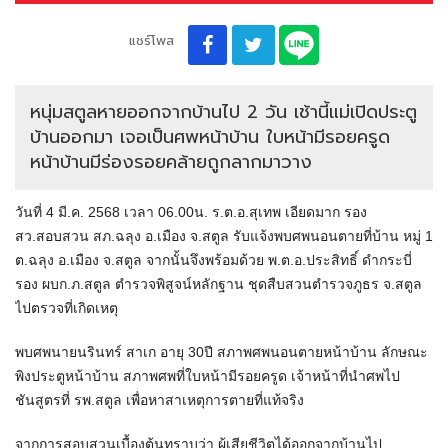
แชร์โพส
หนุ่มสตูลหายออกจากบ้านไป 2 วัน เช้านี้แม่เปิดประตู
บ้านออกมา เจอเป็นศพหน้าบ้าน ใบหน้ามีรอยครูด
หน้าบ้านมีร่องรอยคล้ายถูกลากมาวาง
วันที่ 4 มี.ค. 2568 เวลา 06.00น. ร.ต.อ.สุเทพ เอียดมาก รอง
สว.สอบสวน สภ.ฉลุง อ.เมือง จ.สตูล รับแจ้งพบศพนอนตายที่บ้าน หมู่ 1
ต.ฉลุง อ.เมือง จ.สตูล จากนั้นจึงพร้อมด้วย พ.ต.อ.ประสิทธิ์ ดำกระบี่
รอง ผบก.ภ.สตูล ตำรวจพิสูจน์หลักฐาน ชุดสืบสวนตำรวจภูธร จ.สตูล
ไปตรวจที่เกิดเหตุ
พบศพนายนรินทร์ สาเก อายุ 30ปี สภาพศพนอนตายหน้าบ้าน ลักษณะ
พิงประตูหน้าบ้าน สภาพศพที่ใบหน้ามีรอยครูด เจ้าหน้าที่นำศพไป
ชันสูตรที่ รพ.สตูล เพื่อหาสาเหตุการตายที่แท้จริง
จากการสอบสวนเบื้องต้นทราบว่า ผู้เสียชีวิตได้ออกจากบ้านไป