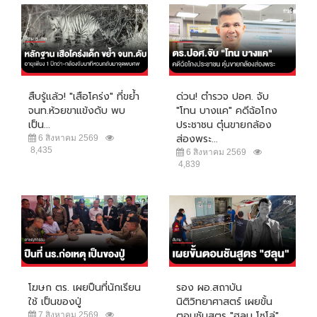
สืบรู้แล้ว! "เสือโคร่ง" ที่ขย้ำ
ด่วน! ตำรวจ ปอศ. จับ
จนท.ห้วยขาแข้งดับ พบ
"โทน บางแค" คดีฉ้อโกง
เป็น...
ประชาชน ตุ๋นขายกล้อง
ส่องพระ...
6 สิงหาคม 2569
8,435
6 สิงหาคม 2569
4,839
โฆษก ตร. เผยปืนที่นักเรียน
รอง ผอ.สถาบัน
ใช้ เป็นของปู่
นิติวิทยาศาสตร์ เผยขั้น
ตอนชันสูตร "ฮลุน โซโล่"...
7 สิงหาคม 2569