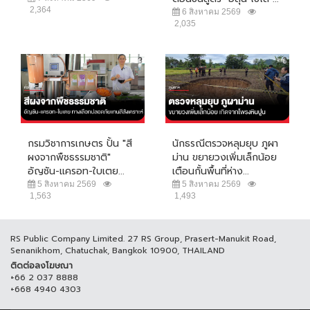
2,364
6 สิงหาคม 2569
2,035
กรมวิชาการเกษตร ปั้น "สี
นักธรณีตรวจหลุมยุบ ภูผา
ผงจากพืชธรรมชาติ"
ม่าน ขยายวงเพิ่มเล็กน้อย
อัญชัน-แครอท-ใบเตย...
เตือนกั้นพื้นที่ห่าง...
5 สิงหาคม 2569
5 สิงหาคม 2569
1,563
1,493
RS Public Company Limited. 27 RS Group, Prasert-Manukit Road,
Senanikhom, Chatuchak, Bangkok 10900, THAILAND
ติดต่อลงโฆษณา
+66 2 037 8888
+668 4940 4303