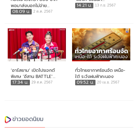
14:21 น.
พอมาส่งบอกไม่จ่าย...
13 ก.ย. 2567
08:09 น.
2 ต.ค. 2567
‘อาร์สยาม’ เปิดโปรเจกต์
ทั่วไทยอากาศร้อนจัด เหนือ-
พิเศษ ‘อีสาน BATTLE’...
ใต้ ระวังฝนฟ้าคะนอง
17:34 น.
09:52 น.
29 ส.ค. 2567
20 เม.ย. 2567
ข่าวยอดนิยม